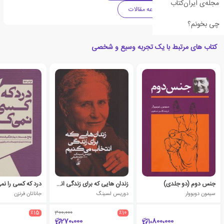
مجله‌ی ایران‌کتاب
فهرست برترین مجموعه مقالات
چی بخونم؟
کتاب های مرتبط با یک تجربه وسیع و شخصی
جنس دوم (دو جلدی)
زندان هایی که برای زندگی انتخاب می کنیم
درد که کسی را ن
سیمون دوبووار
دوریس لسینگ
جاناتان فرنزن
٪15
300،000
٪10
270،000
1،800،000