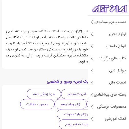
دسته بندی موضوعی
رکسان گی، زاده ی 15 اکتبر 1974، نویسنده، استاد دانشگاه، سردبیر، و منتقد ادبی
لوازم تحریر
آمریکایی است. گی در اوماها در ایالت نبراسکا به دنیا آمد. او ابتدا در دانشگاه ییل
حضور یافت اما از آنجا انصراف داد و به آریزونا رفت. گی سپس به دانشگاه نبراسکا رفت
انواع داستان
و مدرک کارشناسی ارشد خود را در رشته ی نویسندگی خلاق دریافت نمود. او مدرک
دکتری را در سال 2010 از دانشگاه فناوری میشیگان گرفت و پس از آن، به تدریس در
کتاب های برگزیده
دانشگاه ایلینوی شرقی روی آورد.
جوایز ادبی
دسته بندی های کتاب یک تجربه وسیع و شخصی
ادبیات ملل
بسته های پیشنهادی
ادبیات آمریکا
ادبیات معاصر
خود زندگی نامه
دهه 2010 میلادی
زنان و فمنیسم
مجموعه مقالات
محصولات فرهنگی
کتاب هایی که همه ی زنان باید بخوانند
کمک آموزشی
فهرست برترین آثار مربوط به فمینیسم