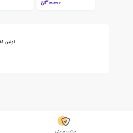
0
310،000
اولین نف
سلامت فیزیکی