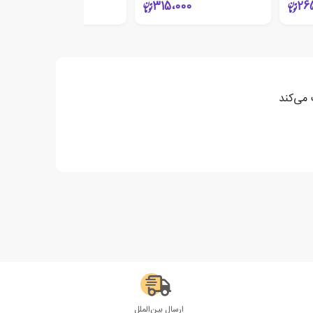
245،000
315،000
26
 می‌کند
ارسال بین‌الملل