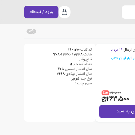
ورود / ثبت‌نام
سبد خرید
ن ارسال:
19 مرداد
کد کتاب:
192125
شابک:
978-6224693228
قطع:
رقعی
تعداد صفحه:
114
سال انتشار شمسی:
1405
سال انتشار میلادی:
1998
نوع جلد:
شومیز
سری چاپ:
1
٪15
310،000
263،500
ن به سبد