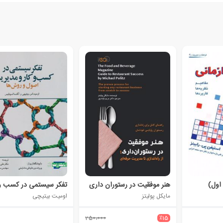
 اول)
هنر موفقیت در رستوران داری
مایکل پولیتز
اومیت بیتیچی
250،000
٪15