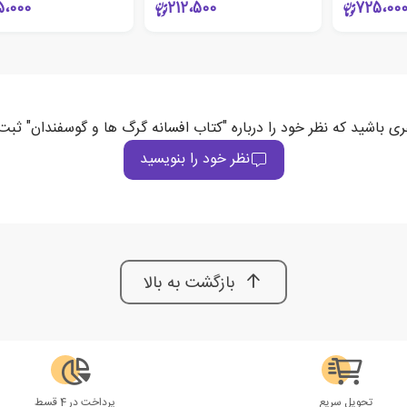
5،000
212،500
725،00
ری باشید که نظر خود را درباره "کتاب افسانه گرگ ها و گوسفندان" ثبت
نظر خود را بنویسید
بازگشت به بالا
تحویل سریع
پرداخت در 4 قسط