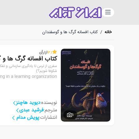
دسته‌بندی
خانه
/
کتاب افسانه گرگ ها و گوسفندان
3.1
از
1
رأی
کتاب افسانه گرگ ها و 
سفری از ترس تا یادگیری سازمانی و تفک
شکوفا شویم؟)
ing in a learning organization
نویسنده:
دیوید هاچنز
مترجم:
فرشید عبدی
1
انتشارات:
پویش مدام