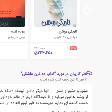
تاریکی روشن
ربوده شده
جرالدین مک کارین
لوسی کریستفر
299،000
٪25
224،250
نظر کاربران در مورد "کتاب ده قرن عاشقی"
7
نظر تا این لحظه ثبت شده است
عشق و عشق و عشق.... انها دیگر عاشق نبودند ؛ بلکه خود
از چشم هاتون میباره و نا خوداگاه غرق در عالم خودتون
خسته کننده ای نداره. نویسنده به طور فوق العاده ای