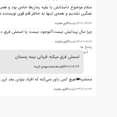
سلام موضوع داستانش با بقیه رمان‌ها خاص بود و همین یک
غمگین نشدیم و همه‌ی اینها به خاطر قلم قوی نویسنده 
1402/04/31
|
توسط
کاربر سایت
چرا مال پیدایش نیست؟موجود نیست یا اسمش فرق دار
1402/03/19
|
توسط
کاربر سایت
پاسخ ها
اسمش فرق میکنه: قربانی نیمه زمستان
1402/06/29
|
توسط
محمدمهدی کریما
محشره❤️هیچ کس باور نمی‌کنه که افراد بتونن بعد ای
1399/02/24
|
توسط
کاربر سایت