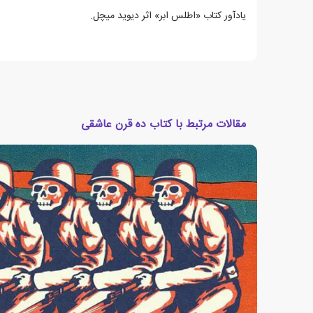
یادآور کتاب «اطلس ابر» اثر دیوید میچل.
مقالات مرتبط با کتاب ده قرن عاشقی