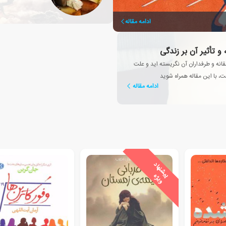
انسان تبدیل شد؟
ادامه مقاله
انه و طرفداران آن نگریسته اید و علت
ت، با این مقاله همراه شوید
ادامه مقاله
ی
ش
ن
ه
ا
د
و
ی
ژ
پ
ه