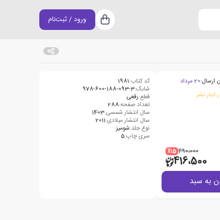
ورود / ثبت‌نام
سبد خرید
 ارسال:
20 مرداد
کد کتاب:
1981
شابک:
978-600-188-093-3
 انبار نشر
قطع:
رقعی
تعداد صفحه:
288
سال انتشار شمسی:
1403
سال انتشار میلادی:
2011
نوع جلد:
شومیز
سری چاپ:
5
٪15
490،000
416،500
ن به سبد