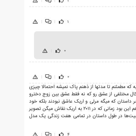
|
|
1
|
|
1
|
0
|
|
0
ه که مطمئنم تا مدتها از ذهنم پاک نمیشه احتمالا چیزی
اشکال مختلفی از عشق رو که نه فقط عشق بین زوج دخترو
 داستان که میگه مرلی و اریک عاشق نبودند بلکه خود
عشق بودند و ما در طول داستان دقیقا این رو میدیدیم و دقیقا معنای واقعی عشق رو درک میکنیم ، یه قسمت جالب داستان هم این بود زمانی که در ۲۰۱۱ به اریک نقاش میگن تصویر
ین عمل رو در سال ۲۰۷۳ میبینیم که انجامش میدن شخصیت‌ها در طول داستان در تمامی هفت زندگی یک مدل
|
|
4