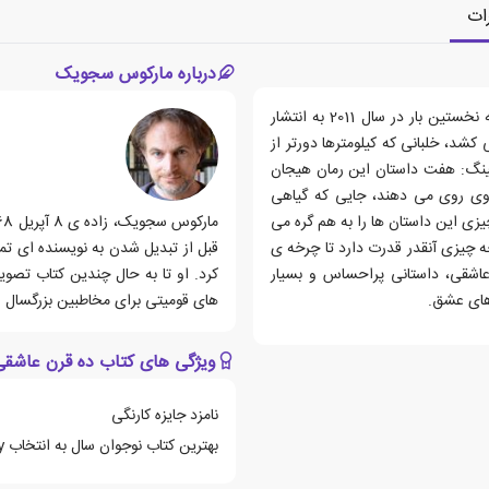
ات
درباره مارکوس سجویک
کتاب ده قرن عاشقی، رمانی نوشته ی مارکوس سجویک است که نخستین بار در سال 2011 به انتشار
کشد، خلبانی که کیلومترها دورتر از
کینگ: هفت داستان این رمان هیجان
ناوی روی می دهند، جایی که گیاهی
زی این داستان ها را به هم گره می
ه چیزی آنقدر قدرت دارد تا چرخه ی
قبل از تبدیل شدن به نویسنده ای 
اشقی، داستانی پراحساس و بسیار
کرد. او تا به حال چندین کتاب تصو
های عشق.
های قومیتی برای مخاطبین بزرگسال 
ویژگی های کتاب ده قرن عاشقی
نامزد جایزه کارنگی
بهترین کتاب نوجوان سال به انتخاب Publishers Weekly و Kirkus Reviews