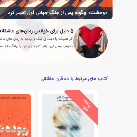
«وحشت» چگونه پس از جنگ جهانی اول تغییر کرد
5 دلیل برای خواندن رمان‌های عاشقانه‌‌ و تأثیر آن بر زندگی
اگر همیشه با دیده ی شک و تردید به رمان های عاشق
محبوب بودن این ژانر، کنجکاوی تان را برانگیخته اس
کتاب های مرتبط با ده قرن عاشقی
ی
ش
ن
ه
ا
د
و
ی
ژ
پ
ه