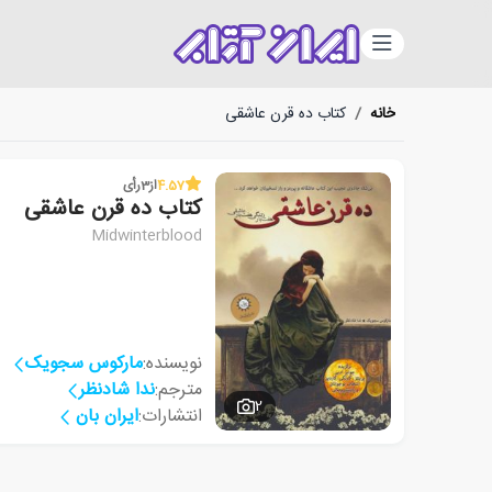
دسته‌بندی
خانه
/
کتاب ده قرن عاشقی
4.57
از
3
رأی
کتاب ده قرن عاشقی
Midwinterblood
نویسنده:
مارکوس سجویک
مترجم:
ندا شادنظر
2
انتشارات:
ایران بان