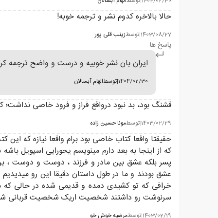
1404/02/30
|
توسط
الهام آبسالان
حالا بالاخره کدوم نشر و ترجمه خوبه!
1403/08/27
|
توسط
زینب قلی پور
پاسخ ها
ایران بان نشر خوبیه و درست و واضح ترجمه کر
1404/02/30
|
توسط
الهام آبسالان
قشنگ بود، بد نبود درواقع فراز و فرود خاصی نداشت؛ 
1403/02/29
|
توسط
مونا حسین زاده
حقیقتا واقعا کتاب خاصی بود برام واقعا نیازه که این ک
که از اینجا به بعد دارم مینویسم یجورایی اسپویل باشه
پسر بلکه عشق بین مادر و فرزند ، دوست و دوست ، برا
سرنوشت رو داشتند شخصیت اریک شخصیت قربانی شده
1403/02/19
|
توسط
مرضیه خوش خو