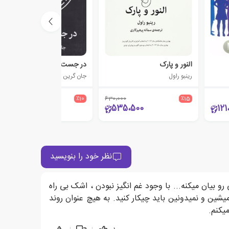
النور و پارک
در جست و جوی آلاسکا
رینبو راول
جان گرین
259،000
٪10
630،000
٪15
233،100
535،500
121
نظر خود را بنویسید
و بیان میکنه... با وجود غم انگیز نبودن ، اشک بی راه
یشین و نمیدونین باید چیکار کنید. به هیچ عنوان روند
یکنم.