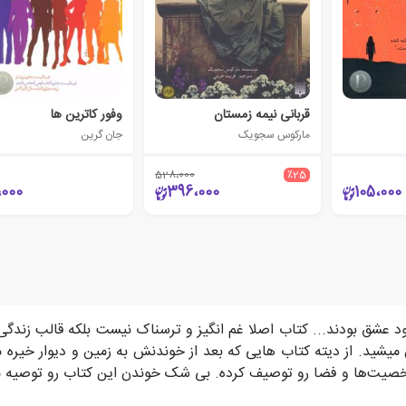
قربانی نیمه زمستان
وفور کاترین ها
مارکوس سجویک
جان گرین
528،000
٪25
،000
396،000
105،000
 عشق بودند... کتاب اصلا غم انگیز و ترسناک نیست بلکه قالب زندگی ر
 میشید. از دیته کتاب هایی که بعد از خوندنش به زمین و دیوار خیره م
 شخصیت‌ها و فضا رو توصیف کرده. بی شک خوندن این کتاب رو توصیه م