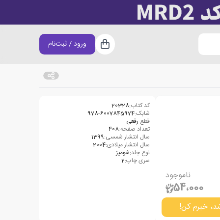
ورود / ثبت‌نام
سبد خرید
کد کتاب:
20328
شابک:
978-6007845974
قطع:
رقعی
تعداد صفحه:
408
سال انتشار شمسی:
1399
سال انتشار میلادی:
2004
نوع جلد:
شومیز
سری چاپ:
2
ناموجود
54،000
د، خبرم کن!