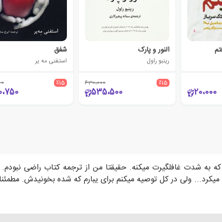
تم
النور و پارک
شفق
رینبو راول
استفنی مه یر
00
٪15
630،000
٪15
0،750
535،500
20،000
 به شدت غافلگیرت میکنه. حقیقتا من از ترجمه کتاب راضی نبودم. ب
کرد... ولی در کل توصیه میکنم برای یبارم که شده بخونیدش. مطمئنا