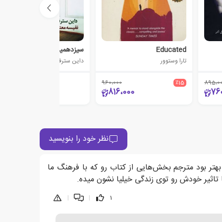
Educated
سیزدهمین قصه
تارا وستوور
داین سترفیلد
960،000
٪15
895،0
43،900
816،000
76
نظر خود را بنویسید
هتر بود مترجم بخش‌هایی از کتاب رو که با فرهنگ ما
 تاثیر خودش رو توی زندگی خیلیا نشون میده.
|
|
1