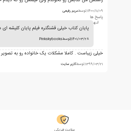
راستش من کتابش رو نخوندم ولی فیلمش رو که دیدم خ
1400/11/09
|
توسط
مریم رفیعی
پاسخ ها
پایان کتاب خیلی قشنگتره فیلم پایان کلیشه ای دا
1401/03/28
|
توسط
Pinkskybooks
خیلی زیباست . کاملا مشکلات یک خانواده رو به تصویر کش
1399/03/21
|
توسط
کاربر سایت
سلامت فیزیکی