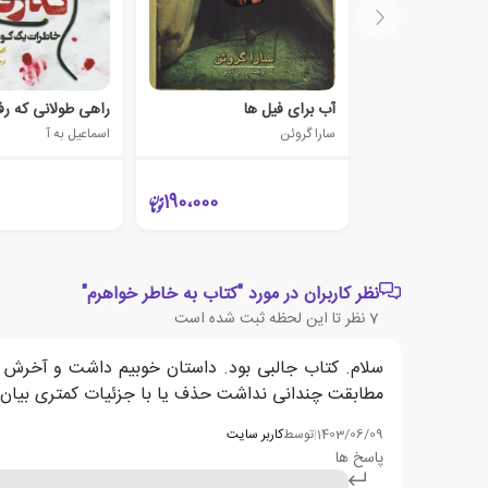
آب برای فیل ها
راهی طولانی که رف
سارا گروئن
اسماعیل به آ
190،000
نظر کاربران در مورد "کتاب به خاطر خواهرم"
7
نظر تا این لحظه ثبت شده است
سلام. کتاب جالبی بود. داستان خوبیم داشت و آخرش که
مطابقت چندانی نداشت حذف یا با جزئیات کمتری بیان می
1403/06/09
|
توسط
کاربر سایت
پاسخ ها