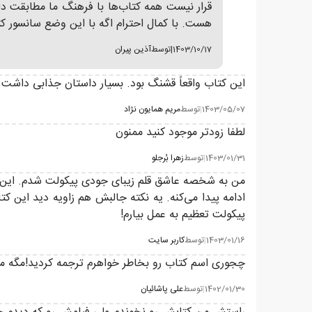
قرار نیست همه کتاب‌ها با فرهنگ ما مطابقت 
هست. با کمال احترام اگه با این وضع سانسور ک
1403/10/17
|
توسط
آذین پیران
این کتاب واقعاً قشنگ بود. بسیار داستان جذابی داشت و
1403/05/07
|
توسط
مریم همایون نژاد
لطفا زودتر موجود کنید ممنون
1403/01/31
|
توسط
زهرا بُرجلو
من به شخصه عاشق قلم زیبای جودی پیکولت شدم. این قلم 
ادامه پیدا می‌کنه. یه نکته جالبش هم زاویه دید این ک
پیکولت تعظیم به عمل بیارم!
1403/01/16
|
توسط
کاربر سایت
چجوری اسم کتاب رو بخاطر خواهرم ترجمه کردید!مگه م
1402/01/30
|
توسط
علی پاشائیان