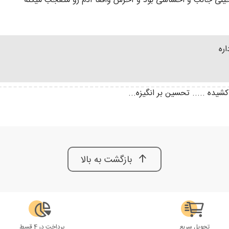
یلی جالب و احساسی بود و آخرش واقعا آدم رو متعجب میکنه
ره
یده ..... تحسین بر انگیزه...
بازگشت به بالا
تحویل سریع
پرداخت در 4 قسط