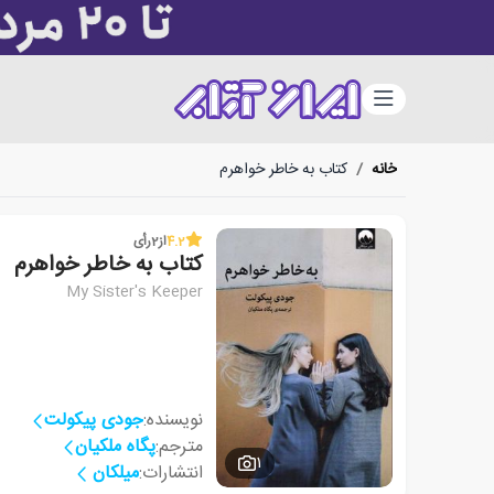
دسته‌بندی
خانه
/
کتاب به خاطر خواهرم
4.2
از
2
رأی
کتاب به خاطر خواهرم
My Sister's Keeper
نویسنده:
جودی پیکولت
مترجم:
پگاه ملکیان
1
انتشارات:
میلکان