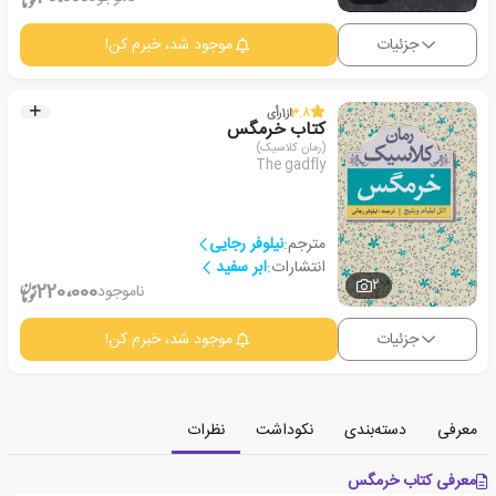
جزئیات
موجود شد، خبرم کن!
3.8
از
1
رأی
کتاب خرمگس
(رمان کلاسیک)
The gadfly
مترجم:
نیلوفر رجایی
انتشارات:
ابر سفید
2
220،000
ناموجود
جزئیات
موجود شد، خبرم کن!
معرفی
دسته‌بندی
نکوداشت
نظرات
معرفی کتاب خرمگس