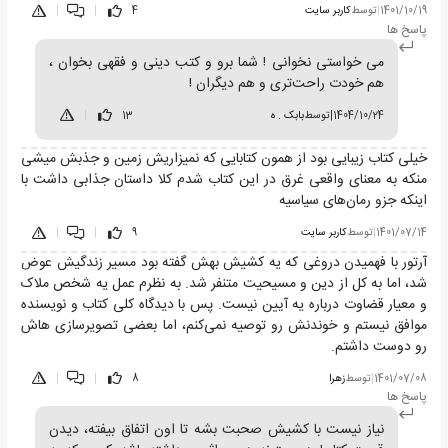
1401/10/19
|
توسط
کاربر سایت
4
|
|
پاسخ ها
می خواستی نخوانی ! شما برو و کتب دینی و فقهی بخوان ،
هم خودت راحت‌تری و هم دیگران !
1404/10/24
|
توسط
بابک . ه
13
|
خیلی کتاب زیبایی بود از همون کتابایی که نمیزاریش زمین و جذبش میشی
منکه به معنای واقعی غرق در این کتاب شدم کلا داستان جذابی داشت با
اینکه جزو رمان‌های سیاسیه
1401/07/14
|
توسط
کاربر سایت
9
|
|
آرتور با فهمیدن دروغی که یه کشیش بهش گفته بود مسیر زندگیش عوض
شد، اما به کل از دین و مسیحیت متنفر شد. به نظرم عمل یه شخص ملاک
و معیار قضاوت درباره یه آیین نیست. پس با دیدگاه کلی کتاب و نویسنده
موافق نیستم و خوندنش رو توصیه نمی‌کنم، اما بعضی تصویرسازی هاش
رو دوست داشتم.
1401/07/08
|
توسط
زهرا
8
|
|
پاسخ ها
نیاز نیست با کشیش صحبت بشه تا اون اتفاق بیفته، دیدن