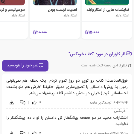
نمایشنامه هایی از اسکار وایلد
اهمیت ارنست بودن
سوسیالیسم و فرد
اسکار وایلد
اسکار وایلد
اسکار وایلد
20،000
15،000
نظر کاربران در مورد "کتاب خرمگس"
نظر خود را بنویسید
24
نظر تا این لحظه ثبت شده است
فوق‌العادست! کتاب رو توی دو روز تموم کردم. یک لحظه هم نمی‌تونی
زمین بذاریش! داستانی با تصویرسازی عمیق. حقیقتا آخرش هم منو بشدت
احساساتی کرد:) خیلی دوستش داشتم قطعا پیشنهاد می‌شه.
1404/12/24
|
توسط
کاربر سایت
3
|
|
- خرمگس
انتشارات مجید در دو صفحه پیشگفتار کل داستان را لو داده. پیشگفتار را
نخوانید.
1404/11/20
|
توسط
محمدرضا ولی عینی
3
|
|