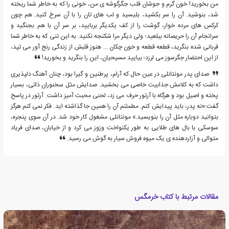
من بخورید! خون گرم و جوشان قلب جگرگوشه ی من، خونی را که به خاطر شما ریخته
شد، بنوشید. آن را سر بکشید، بلیسید و لب های تان را با آن سرخ کنید. هم چون
کرکس های مرده خوار، گوشت را از کف یکدیگر بربایید، بر سر آن با هم بجنگید و
سرانجام آن را حریصانه ببلعید؛ ولی دیگر مرا شکنجه نکنید. به این تنی که به خاطر شما
قربانی شده بنگرید، قطعه قطعه و خون چکان ... هنوز قلبش از زندگی رنج آور می تپد،
از این احتضار جگرسوز می لرزد؛ بیایید مسیحیان، این را بنگرید و بخورید!
صدای پدر مونتانلی در عین حال که آرام، پرطنین و گیرا بود، چنان آهنگ دلپذیری
داشت که به کلامش جذابیت خاصی می بخشید. صدایش مثل سخنوران ذاتی، بسیار
پخته و اصیل بود و هرگاه با آرتور حرف می زد، لحنی محبت آمیز داشت. آرتور در پاسخ
گفت:«نه پدر، باید پیدایش کنم. مطمئنم آن را همین جا گذاشته اید. فکر نمی کنم هرگز
بتوانید دوباره مثل آن را بنویسید.» مونتانلی مشغول کار خود شد. در آن سوی پنجره،
سوسکی با بال های طلایی به طور یکنواخت وزوز می کرد و از خیابان، صدای فریاد
متوالی و آزاردهنده ی یک میوه فروش سیار به گوش می رسید.
مقالات مرتبط با کتاب خرمگس