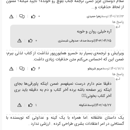
سلام دوستان عزیز کسی ترجمه جناب بلوچ رو خونده؟ تایید میکنه؟ ممنون
از لحاظ حذفیات و...
1401/12/23
|
توسط
زهرا حمیدی
0
|
|
پاسخ ها
آره خیلی روان و خوبه
1403/04/25
|
توسط
صدف صدوقی شبستری
0
|
ویرایش و ترجمه‌ی بسیار بد خسرو همایون‌پور نذاشت از کتاب لذتی ببرم؛
ضمن این که احساس می‌کنم متن حذفیات زیادی داشت.
1401/12/11
|
توسط
مریم شریفلو
6
|
|
پاسخ ها
دقیقا منم دارم درست نمیفهمم ضمن اینکه پاورقی‌ها بجای
اینکه زیر صفحه باشه برده آخر کتاب و دم به دقیقه باید بری
آخر کتاب بخونی🤦‍♀️
1402/05/27
|
توسط
شکوفه
1
|
یک داستان عاشقانه .اما همراه با یک کینه و عداوتی که نویسنده با
گستاخی در امر اعتقادات بشری طراحی کرده . ارزشی ندارد .