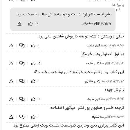
پاسخ ها
نشر اتیسا نشر زرد هست و ترجمه هاش جالب نیست عموما
1403/11/22
|
توسط
عرفان
14
|
خیلی دوستش داشتم ترجمه داریوش شاهین عالی بود
1403/06/02
|
توسط
کاربر سایت
1
|
|
به قول اصفهانی‌ها : خر مِگِز
1403/03/06
|
توسط
کاربر سایت
5
|
|
این کتاب رو از نشر مجید خوندم عالی بود حتما بخونید💕
1402/11/13
|
توسط
نرگس خاکپور
1
|
|
ژانرش چیه؟
1402/06/14
|
توسط
کاربر سایت
0
|
|
ترجمه خسرو همایون پور نشر امیرکبیر افتضاحه
1402/05/27
|
توسط
شکوفه
1
|
|
این کتاب بیزاری دین وجازدن کمونیست هست ویک زمانی ممنوع بود