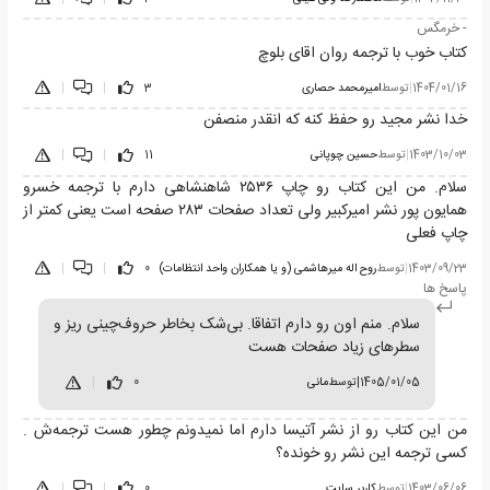
- خرمگس
کتاب خوب با ترجمه روان اقای بلوچ
1404/01/16
|
توسط
امیرمحمد حصاری
3
|
|
خدا نشر مجید رو حفظ کنه که انقدر منصفن
1403/10/03
|
توسط
حسین چوپانی
11
|
|
سلام. من این کتاب رو چاپ ۲۵۳۶ شاهنشاهی دارم با ترجمه خسرو
همایون پور نشر امیرکبیر ولی تعداد صفحات ۲۸۳ صفحه است یعنی کمتر از
چاپ فعلی
1403/09/23
|
توسط
روح اله میرهاشمی (و یا همکاران واحد انتظامات)
0
|
|
پاسخ ها
سلام. منم اون رو دارم اتفاقا. بی‌شک بخاطر حروف‌چینی ریز و
سطرهای زیاد صفحات هست
1405/01/05
|
توسط
مانی
0
|
من این کتاب رو از نشر آتیسا دارم اما نمیدونم چطور هست ترجمه‌ش .
کسی ترجمه این نشر رو خونده؟
1403/06/06
|
توسط
کاربر سایت
0
|
|