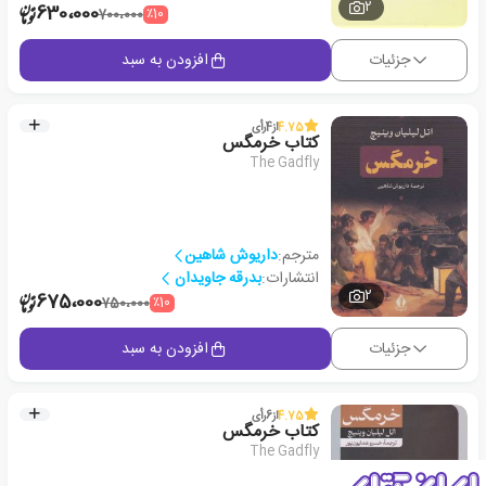
2
630،000
٪10
700،000
جزئیات
افزودن به سبد
4.75
از
4
رأی
کتاب خرمگس
The Gadfly
مترجم:
داریوش شاهین
انتشارات:
بدرقه جاویدان
2
675،000
٪10
750،000
جزئیات
افزودن به سبد
4.75
از
6
رأی
کتاب خرمگس
The Gadfly