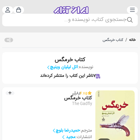
دسته‌بندی
ورود 
سبد خرید
جستجوی کتاب، نویسنده و...
خانه
/
کتاب خرمگس
کتاب خرمگس
نویسنده:
اتل لیلیان وینیچ
7
ناشر این کتاب را منتشر کرده‌اند
4.75
از
8
رأی
کتاب خرمگس
The Gadfly
مترجم:
حمیدرضا بلوچ
انتشارات:
مجید