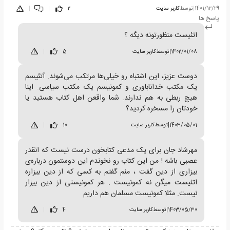
1401/12/29
|
توسط
کاربر سایت
2
|
|
پاسخ ها
اتئیست منظورتونه دیگه ؟
1402/01/08
|
توسط
کاربر سایت
5
|
دوست عزیز، این اشتباه رو خیلی‌ها مرتکب می‌شوند. آتئیسم
یک مکتب خداناباوری و کمونیسم یک مکتب سیاسی. اینا
هیچ ربطی به هم ندارند. شما واقعن اهل کتاب هستید یا
خودتان را مسخره کردید؟
1403/05/01
|
توسط
کاربر سایت
10
|
مهرشاد جان برای یک مدعی کتابخون درست نیست که انقدر
عصبی باشه ! من این کتاب رو نخوندم این دوستمون درباره‌ی
بیزاری از دین گفت ، منم گفتم به کسی که از دین بیزاره
اتئیست میگن نه کمونیست . هر کمونیستی از دین بیزار
نیست. مثلا کمونیست مسلمان هم داریم
1403/05/30
|
توسط
کاربر سایت
4
|