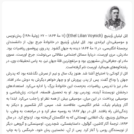
اِتِل لیلیان وُینیچ (Ethel Lilian Voynich)‏ (۱۱ مهٔ ۱۸۶۴ – ۲۷ ژوئیهٔ ۱۹۶۰) رمان‌نویس
و موسیقی‌دان ایرلندی بود. اِتِل لیلیان وُینیچ در خانوادهٔ جرج بول، از دانشمندان
برجستهٔ انگلیسی، در ۱۱ مهٔ ۱۸۶۴ دیده به جهان گشود. پدر وی پروفسور ریاضیات بود.
مادرش، مری اورست، دربارهٔ مسائل اجتماعی مقالاتی می‌نوشت. جرج اورست، عموی
مادر او، جغرافی‌دان مشهوری بود و مرتفع‌ترین قلهٔ جهان نیز، به پاس تحقیقات وی، در
رشته‌کوه‌های هیمالیا، اورست نام گرفته‌است.
اتل از کودکی با احتیاج آشنا شد. هنوز یک سال و نیم از عمرش نگذشته بود که پدرش
جهان را وداع گفت. پس از پدر، پرورش او و چهار خواهر دیگرش به دوش مادر افتاد.
مادر نیز با تدریس ریاضیات، به‌زحمت این خانوادهٔ بزرگ را اداره می‌کرد. استعدادهای
درخشان نویسندهٔ آینده، زودرس بود. او به تحصیل فلسفه، ادبیات، زبان‌شناسی و
موسیقی پرداخت. در این میان، موسیقی بیش از همه نظر او را جلب می‌کرد. ابتدا به
آثار ویلیام بلیک، شاعر انگلیسی، علاقه‌مند شد، سپس آثار شکسپیر و دیکنز به
زندگی‌اش راه یافتند. اتل در بهار ۱۸۸۷ به روسیه سفر کرد و در مراجعت به وطن، با
میخائیل وینیچ، یک انقلابی لهستانی که به انگلستان گریخته بود، ازدواج کرد. در سال
۱۸۹۳، ترجمهٔ آثار کاشین، گوگول، داستایفسکی، شچدرین، اوسپنسکی و گروهی دیگر
از نویسندگان روس را آغاز کرد. پس از آن، نخستین رمان خود، خرمگس را به چاپ