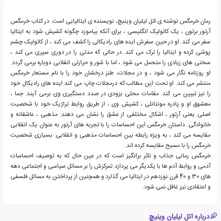
رمان خرمگس نوشته ی اتل لیلیان وینیچ، نویسنده ی ایتالیایی است. در کتاب خرمگس
آرتور برتون ، یک کاتولیک انگلیسی ، برای آنکه بیاموزد چگونه کشیش شود به ایتالیا
سفر می کند. او در حین سفرش ایده های رادیکالی را کشف می کند ، از کاتولیک چشم
پوشی کرده و ایتالیا را ترک می کند. در حالی که مدتی را در دوری سپری می کند ،
سختی های زیادی را متحمل می شود ، اما با شور و حرارتی انقلابی دوباره برمی گردد.
او روزنامه نگار می شود ، و در مجلات، طنز درخشان خود را با نام مستعار خرمگس
منتشر می کند. او تحت این مطالب که درمجلات چاپ می کند ایده های رادیکال خود
را نیز تبیین می کند. مقامات محلی بزودی در صدد دستگیری وی برمی آیند. جما ،
معشوق او و پادره مونتانلی ، کشیش وی ، از طریق روابط تراژیک خود با شخصیت
اصلی یعنی آرتور ، اشکال مختلفی از عشق را نشان می دهند: مذهبی ، عاشقانه و
خانوادگی. داستان خرمگس این احساسات را با تجربه های آرتور به عنوان یک انقلابی
مقایسه می کند ، به ویژه رابطه بین احساسات مذهبی و انقلابی. بسیاری شخصیت
خرمگس را با مسیح مقایسه کرده اند.
خرمگس رمانی جذاب و تاثر برانگیز است که در عین حال که به توصیف احساسات
آدمی و روابط آدم ها با یکدیگر می پردازد تمرکزش را بر مسائل سیاسی و اجتماعی دهه
های 30 و 40 قرن نوزدهم در ایتالیا می گذارد و همچنین از پرداختن به مسائل فلسفی
و اعتقادی نیز غافل نمی شود.
درباره اتل لیلیان وینیچ