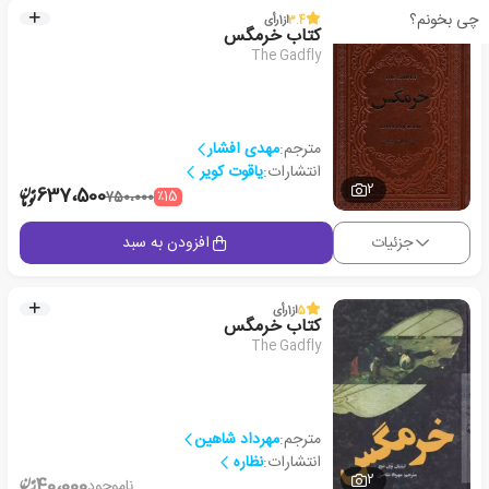
چی بخونم؟
3.4
از
1
رأی
کتاب خرمگس
The Gadfly
مترجم:
مهدی افشار
انتشارات:
یاقوت کویر
2
637،500
٪15
750،000
جزئیات
افزودن به سبد
5
از
1
رأی
کتاب خرمگس
The Gadfly
مترجم:
مهرداد شاهین
انتشارات:
نظاره
2
40،000
ناموجود