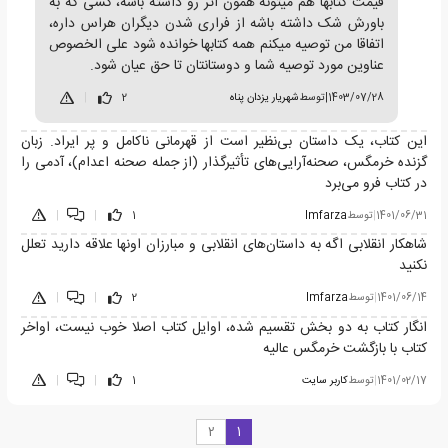
قیمت کتابها هم میتونه همون اثر رو داشته باشه، کسی که به
باورش شک داشته باشه از فراری شدن دیگران هراس داره،
اتفاقا من توصیه میکنم همه کتابها خوانده شود علی الخصوص
عناوین مورد توصیه شما و دوستانتان تا حق عیان شود.
1403/07/28
|
توسط
شهریار یزدان پناه
2
|
این کتاب، یک داستان بی‌نظیر است از قهرمانی ناکامل و پر ایراد. زبان
گزنده خرمگس، صحنه‌آرایی‌های تأثیرگذار (از جمله صحنه اعدام)، آدمی را
در کتاب فرو می‌برد
1401/06/31
|
توسط
Imfarza
1
|
|
شاهکار انقلابی اگه به داستان‌های انقلابی و مبارزان اونها علاقه دارید تعلل
نکنید
1401/06/14
|
توسط
Imfarza
2
|
|
انگار کتاب به دو بخش تقسیم شده، اوایل کتاب اصلا خوب نیست، اواخر
کتاب با بازگشت خرمگس عالیه
1401/02/17
|
توسط
کاربر سایت
1
|
|
2
1