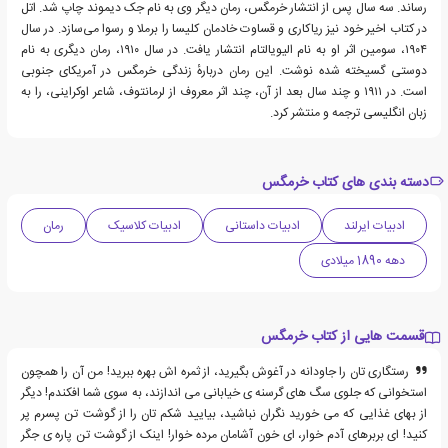
رساند. سه سال پس از انتشار خرمگس، رمان دیگر وی به نام جک دیموند چاپ شد. اتل
در کتاب اخیر خود نیز ریاکاری و قساوت خادمان کلیسا را برملا و رسوا می‌سازد. در سال
۱۹۰۴، سومین اثر او به نام الیویالتام انتشار یافت. در سال ۱۹۱۰، رمان دیگری به نام
دوستی گسیخته شده نوشت. این رمان دربارهٔ زندگی خرمگس در آمریکای جنوبی
است. در ۱۹۱۱ و چند سال بعد از آن، چند اثر معروف از لرمانتوف، شاعر اوکراینی، را به
زبان انگلیسی ترجمه و منتشر کرد.
دسته بندی های کتاب خرمگس
ادبیات ایرلند
ادبیات داستانی
ادبیات کلاسیک
رمان
دهه 1890 میلادی
قسمت هایی از کتاب خرمگس
رستگاری تان را جاودانه در آغوش بگیرید، از ثمره اش بهره ببرید! من آن را همچون
استخوانی که جلوی سگ های گرسنه ی خیابانی می اندازند، به سوی شما افکندم! دیگر
از بهای غذایی که می خورید نگران نباشید، بیایید شکم تان را از گوشت تن پسرم پر
کنید! ای بربرهای آدم خوار، ای خون آشامان مرده خوار! اینک از گوشت تن پاره ی جگر