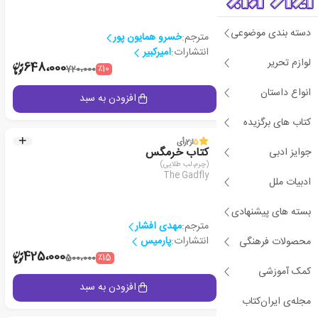
دسته بندی موضوعی
مترجم:
خسرو همایون پور
انتشارات:
امیرکبیر
لوازم تحریر
1
648،000
٪10
720،000
انواع داستان
جزئیات
افزودن به سبد
کتاب های برگزیده
5
از
2
رأی
جوایز ادبی
کتاب خرمگس
(چرم،لب طلایی)
The Gadfly
ادبیات ملل
بسته های پیشنهادی
مترجم:
مهدی افشار
انتشارات:
پارمیس
محصولات فرهنگی
2
425،000
٪15
500،000
کمک آموزشی
جزئیات
افزودن به سبد
مجله‌ی ایران‌کتاب