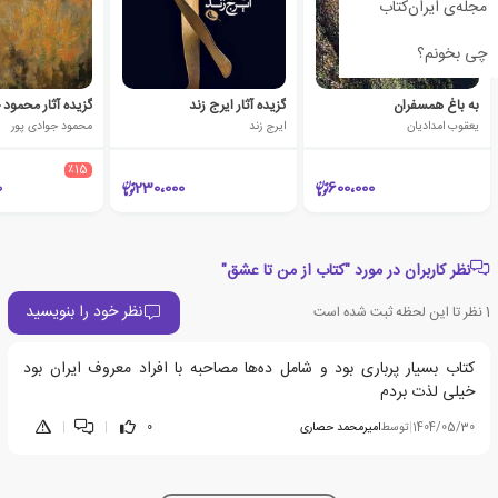
مجله‌ی ایران‌کتاب
چی بخونم؟
به باغ همسفران
گزیده آثار ایرج زند
گزیده آثار محمود 
یعقوب امدادیان
ایرج زند
محمود جوادی پور
٪15
0
230،000
600،000
نظر کاربران در مورد "کتاب از من تا عشق"
نظر خود را بنویسید
1
نظر تا این لحظه ثبت شده است
کتاب بسیار پرباری بود و شامل ده‌ها مصاحبه با افراد معروف ایران بود
خیلی لذت بردم
1404/05/30
|
توسط
امیرمحمد حصاری
0
|
|