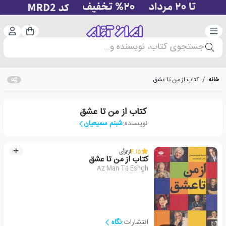
دسته‌بندی
ورود 
سبد خرید
جستجوی کتاب، نویسنده و...
خانه
/
کتاب از من تا عشق
کتاب از من تا عشق
نویسنده:
شبنم سمیعیان
4.15
از
2
رأی
کتاب از من تا عشق
Az Man Ta Eshgh
انتشارات:
نگاه