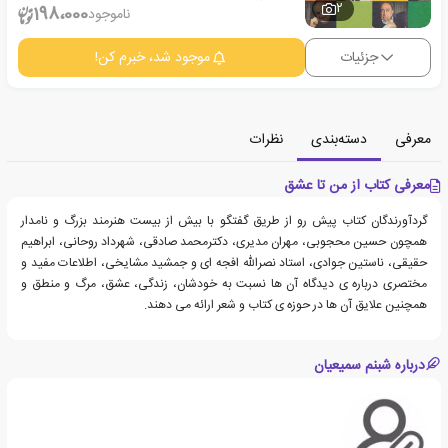
2
198،000
ناموجود
جزئیات
موجود شد، خبرم کن!
معرفی
دسته‌بندی
نظرات
معرفی کتاب از من تا عشق
گردآورندگان کتاب پیش رو از طریق گفتگو با بیش از بیست هنرمند بزرگ و نامدار
همچون حسین محجوبی، مهران مدیری، دکترمحمد صادقی، شهرداد روحانی، ابراهیم
حقیقی، ناستین جوادی، استاد نصرالله افجه ای و جمشید مشایخی، اطلاعات مفید و
مختصری درباره ی دیدگاه آن ها نسبت به خودشان، زندگی، عشق، مرگ و منطق و
همچنین علایق آن ها در حوزه ی کتاب و شعر ارائه می دهند.
درباره شبنم سمیعیان