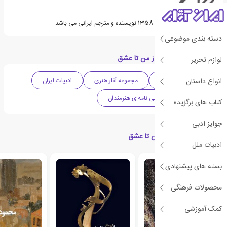
شبنم سمیعیان متولد سال 1358 نویسنده و مترجم ایرانی می باشد.
دسته بندی موضوعی
دسته بندی های کتاب از من تا عشق
لوازم تحریر
انواع داستان
ادبیات واقع گرایانه
مجموعه آثار هنری
ادبیات ایران
مصاحبه
زندگی نامه ی هنرمندان
کتاب های برگزیده
جوایز ادبی
کتاب های مرتبط با از من تا عشق
ادبیات ملل
بسته های پیشنهادی
محصولات فرهنگی
کمک آموزشی