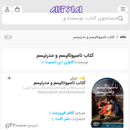
دسته‌بندی
ورود 
سبد خرید
جستجوی کتاب، نویسنده و...
خانه
/
کتاب ناسیونالیسم و مدرنیسم
کتاب ناسیونالیسم و مدرنیسم
نویسنده:
آنتونی دی اسمیت
3.7
از
1
رأی
کتاب ناسیونالیسم و مدرنیسم
(بررسی انتقادی نظریه های متاخر ملت و ملی گرایی)
Nationalism and Modernism
مترجم:
کاظم فیروزمند
انتشارات:
نشر ثالث
2
420،000
ناموجود