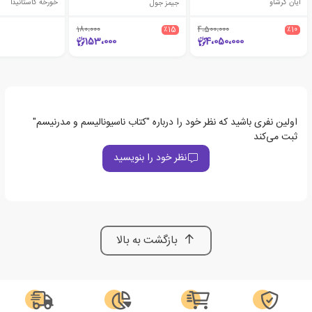
ایان کرشاو
جیمز جول
خورخه کاستانیدا
180،000
٪15
4،500،000
٪10
153،000
4،050،000
اولین نفری باشید که نظر خود را درباره "کتاب ناسیونالیسم و مدرنیسم"
ثبت می‌کند
نظر خود را بنویسید
بازگشت به بالا