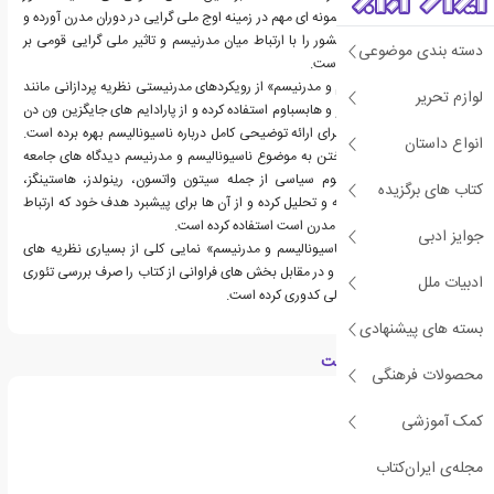
شوروی سابق را به عنوان نمونه ای مهم در زمینه اوج ملی گرایی در دوران مدرن آورده و
سپس تجزیه شدن این کشور را با ارتباط میان مدرنیسم و تاثیر ملی گرایی قومی بر
دسته بندی موضوعی
ناسیونالیسم بررسی کرده است.
نویسنده در «ناسیونالیسم و مدرنیسم» از رویکردهای مدرنیستی نظریه پردازانی مانند
لوازم تحریر
گلنر، نایرن، برویلی، گیدنز و هابسباوم استفاده کرده و از پارادایم های جایگزین ون دن
برگ، گیرتز و آرمسترانگ برای ارائه توضیحی کامل درباره ناسیونالیسم بهره برده است.
انواع داستان
اسمیت همچنین در پرداختن به موضوع ناسیونالیسم و مدرنیسم دیدگاه های جامعه
شناسان و دانشمندان علوم سیاسی از جمله سیتون واتسون، رینولدز، هاستینگز،
کتاب های برگزیده
هوروویتز و براس را تجزیه و تحلیل کرده و از آن ها برای پیشبرد هدف خود که ارتباط
میان ناسیونالیسم در عصر مدرن است استفاده کرده است.
جوایز ادبی
آنتونی دی اسمیت در «ناسیونالیسم و مدرنیسم» نمایی کلی از بسیاری نظریه های
ناسیونالیسم ارائه می کند و در مقابل بخش های فراوانی از کتاب را صرف بررسی تئوری
ادبیات ملل
های اصلی ارنست گلنر و الی کدوری کرده است.
بسته های پیشنهادی
درباره آنتونی دی اسمیت
محصولات فرهنگی
کمک آموزشی
مجله‌ی ایران‌کتاب