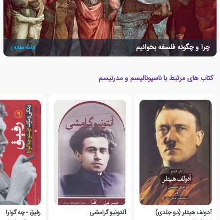
چرا و چگونه فلسفه بخوانیم
ادامه مقاله
کتاب های مرتبط با ناسیونالیسم و مدرنیسم
آدولف هیتلر (دو جلدی)
آنتونیو گرامشی
رفیق - چه گوارا