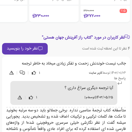
320،000
٪15
230،000
272،000
نظر کاربران در مورد "کتاب راز آفرینش جهان هستی"
نظر خود را بنویسید
4
نظر تا این لحظه ثبت شده است
جالب نیست خوندنش زحمت و تفکر زیادی میخاد به خاطر ترجمه
1402/01/26
|
توسط
کاربر سایت
1
|
|
پاسخ ها
آیا ترجمه دیگری سراغ داری ؟
1403/05/25
|
توسط
م اِ
1
|
متأسفانه کتاب ترجمۀ مناسبی نداره. برخی جملاتو باید دو-سه مرتبه بخونید
تا مکث ها، کلمات ترکیبی و ترکیبات اضاف شده رو تشخیص بدید. یجورایی
میشه گفت از نظر نگارشی خیلی سرسری حروفچینی شده! از واژه‌های
فارسی شده ای استفاده کرده که برای افراد عادی واقعأ نامأنوس و ناشناخه