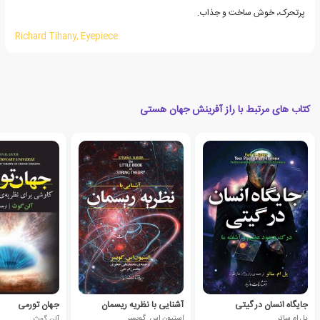
پرتحرک، خوش ساخت و جذاب.
Richard Tihany, Eyepiece
کتاب های مرتبط با راز آفرینش جهان هستی
جایگاه انسان در گیتی
آشنایی با نظریه ریسمان
جهان تورمی
پل ام ساتر
استیون اس. گوبسر
آلن گوث