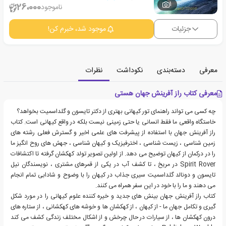
1
26،000
ناموجود
جزئیات
موجود شد، خبرم کن!
معرفی
دسته‌بندی
نکوداشت
نظرات
معرفی کتاب راز آفرینش جهان هستی
چه کسی می تواند راهنمای تور کیهانی بهتری از دکتر تایسون و گلداسمیت بخواهد؟
خاستگاه واقعی ما فقط انسانی یا حتی زمینی نیست بلکه در واقع کیهانی است. کتاب
راز آفرینش جهان با استفاده از پیشرفت های علمی اخیر و گسترش فعلی رشته های
زمین شناسی ، زیست شناسی ، اخترفیزیک و کیهان شناسی ، جهش های روح انگیز ما
را در درکمان از کیهان توضیح می دهد. از اولین تصویر تولد کهکشان گرفته تا اکتشافات
Spirit Rover در مریخ ، تا کشف آب در یکی از قمرهای مشتری ، نویسندگان نیل
تایسون و دونالد گلداسمیت سیری جذاب در کیهان را با وضوح و شادابی تمام انجام
می دهند و ما را با خود در این سفر همراه می کنند.
کتاب راز آفرینش جهان بینش های جدید و خیره کننده علوم کیهانی را در مورد شکل
گیری و تکامل جهان ما - از کیهان ، از کهکشان ها و خوشه های کهکشانی ، از ستاره های
درون کهکشان ها ، از سیارات در حال چرخش و از اشکال مختلف زندگی کشف می کند