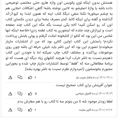
هستش بدون اینکه توی پانویس اون واژه هارو، حتی مختصر، توضیحی
داده باشه یا واژۀ اصلیشو به لاتین نوشته باشه! گاهی اشکالات املایی هم
به چشم میخوره! نکتۀ منفی دیگۀ کتاب اینه که همون ابتدا یه کیو-آر-کد
گذاشته و گفته برای اینکه کاغذ کمتر مصرف بشه! برای دیدن عکسای کتاب
اون کد رو اسکن کنید! آخه یکی نیست بگه مگه این کتاب چند صفحه
است و تیراژش چند جلده که اینجوری به کتاب لطمه زدی! خلاصه اینکه تنها
شانس من این بود که کتابو از کتابخونه امانت گرفتم و پولی بابتش پرداخت
نکردم! راستش این کتاب اولین کتابی بود که من از انتشارات مازیار
میخوندم! تصورم این بود که این ناشر باید خیلی حرفه ای باشه چون روی
موضوعات پراکنده و مختلف کتاب چاپ نمیکنه اما با خوندن این کتاب
ذهنیتم نسبت به ناشر خراب کرد! هرچند کتابهای زیاد دیگه ای هست که تو
برنامۀ مطالعاتی منه که "فقط" توسط انتشارات مازیار چاپ شده و یجورایی
مجبورم بخونمشون (امیدوازم نظرم نسبت به ناشر بهتره بشه)
1401/09/01
|
توسط
یاشار حبیب یار
2
|
|
عنوان آفرینش برای کتاب صحیح نیست
1400/04/29
|
توسط
کامران سیاحی
5
|
|
لطفا زودتر موجود شه تا من بتونم سه تا کتاب رو با هم سفارش بدم
1400/02/27
|
توسط
کاربر سایت
2
|
|