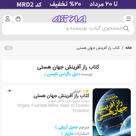
دسته‌بندی
ورود 
سبد خرید
جستجوی کتاب، نویسنده و...
خانه
/
کتاب راز آفرینش جهان هستی
کتاب راز آفرینش جهان هستی
نویسنده:
نیل دگراس تایسن
3.5
از
1
رأی
کتاب راز آفرینش جهان هستی
چهارده میلیارد سال تکامل کیهانی
Origins: Fourteen Billion Years of Cosmic
Evolution
مترجم:
جمیل آریایی
انتشارات:
مازیار