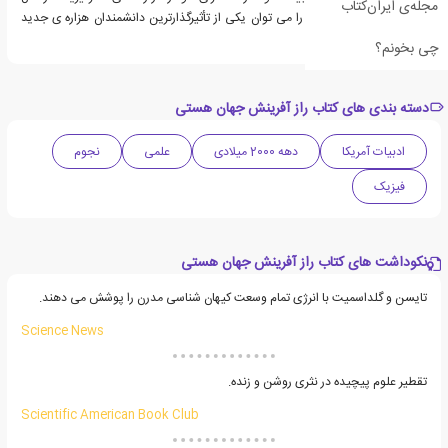
مجله‌ی ایران‌کتاب
1991 دریافت کرد. تایسن را می توان یکی از تأثیرگذارترین دانشمندان هزاره ی جدید
نامید.
چی بخونم؟
دسته بندی های کتاب راز آفرینش جهان هستی
ادبیات آمریکا
دهه 2000 میلادی
علمی
نجوم
فیزیک
نکوداشت های کتاب راز آفرینش جهان هستی
تایسن و گلداسمیت با انرژی تمام وسعت کیهان شناسی مدرن را پوشش می دهند.
Science News
تقطیر علوم پیچیده در نثری روشن و زنده.
Scientific American Book Club