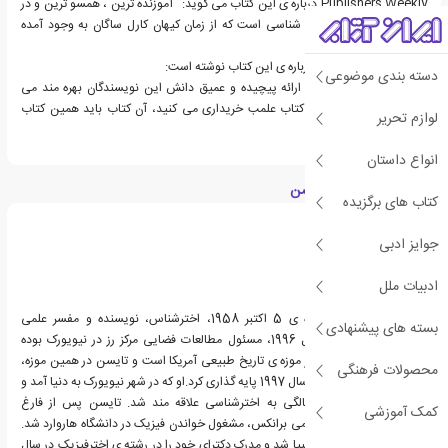
Publishers Weekly درباره ی این کتاب می گوید: "آموزنده ترین ، همسو ترین و در
دسترس ترین نگاه کیهان شناسی است که از زمان کیهان کارل ساگان به وجود آمده
است"
همچنین Booklist نیز درباره ی این کتاب نوشته است:
دسته بندی موضوعی
"خوانندگان عمومی نیز از ارائه پیچیده و عمیق دانش این نویسندگان بهره مند می
شوند. اگر گاه به گاه یک کتاب علمب خریداری می کنید، آن کتاب باید همین کتاب
لوازم تحریر
باشد."
انواع داستان
درباره نیل دگراس تایسن
کتاب های برگزیده
جوایز ادبی
ادبیات ملل
نیل دگراس تایسن، زاده ی 5 اکتبر 1958، اخترشناس، نویسنده و مفسر علمی
بسته های پیشنهادی
آمریکایی است. او از سال 1996، مسئول مطالعات فضایی مرکز رز در نیویورک بوده
است. این مرکز، بخشی از موزه ی تاریخ طبیعی آمریکا است و تایسن در همین موزه،
محصولات فرهنگی
دپارتمان اخترفیزیک را در سال 1997 پایه گذاری کرد.او که در شهر نیویورک به دنیا آمد و
بزرگ شد، در سن نه سالگی به اخترشناسی علاقه مند شد. تایسن پس از فارغ
کمک آموزشی
التحصیلی از مدرسه ی علمی برانکس، مشغول خواندن فیزیک در دانشگاه هاروارد شد.
او سپس وارد دانشگاه کلمبیا شد و مدرک دکترای خود را در رشته ی اخترفیزیک در سال