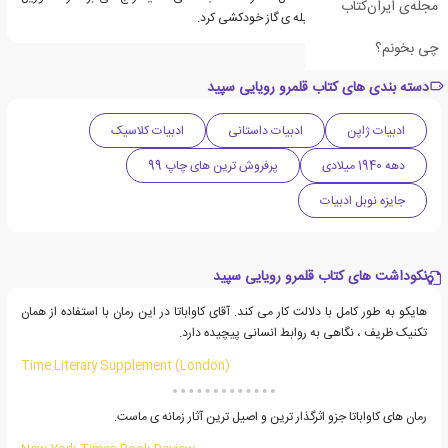
مجله‌ی ایران‌کتاب
۱۹۷۲ در شهر زوچی به وسیله ی گاز خودکشی کرد.
چی بخونم؟
دسته بندی های کتاب قلمرو رویایی سپید
ادبیات ژاپن
ادبیات داستانی
ادبیات کلاسیک
دهه 1940 میلادی
پرفروش ترین های چاپ 99
جایزه نوبل ادبیات
نکوداشت های کتاب قلمرو رویایی سپید
هایکو به طور کامل با دلالت کار می کند. آقای کاواباتا در این رمان با استفاده از همان
تکنیک ظریف ، نگاهی به روابط انسانی پیچیده دارد.
(Time Literary Supplement (London
رمان های کاواباتا جزو اثرگذار ترین و اصیل ترین آثار زمانه ی ماست.