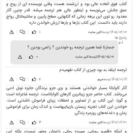
کتاب فوق العاده عالی بود و ارزشمند هست وقتی نویسنده ای از روح و
عمق جانش می‌نویسه و اینطور عالی هم ترجمه میشه. قدر چنین آثار
معدود رو توی این برهه زمانی که کتابهایی سطح پایین و سانتیمانتال رواج
دارند باید دانست. این کتاب بارها و بارها ارزش خواندن داره
1405/03/02
|
توسط
کاربر سایت
1
|
|
پاسخ ها
جسارتا شما همین ترجمه رو خوندین ؟ راضی بودین ؟
1405/05/02
|
توسط
کاربر سایت
0
|
ترجمه اینقد بد بود چیزی از کتاب نفهمیدم
1405/01/19
|
توسط
مریم
2
|
|
آثار کاواباتا بسیار خواندنی هستند و وی جزو برندگان جایزه نوبل ادبی
می‌باشد. کتاب حاضر جزو زیباترین کارهای کاواباتاست. ترجمه شاعرانه است
و گویا. این کتاب پر از تصاویر و لحظات زیبای فراموش ناشدنی است.
خواندن این کتاب تجربه زیستن بازیباییهاست و اندک زمان برای فراموشی
زمان و دغدغه‌های روزمره زندگی
1402/06/31
|
توسط
کاربر سایت
6
|
|
و اینکه «قلمرو رویایی سپید» رمانی داستان محور نیست، بلکه این