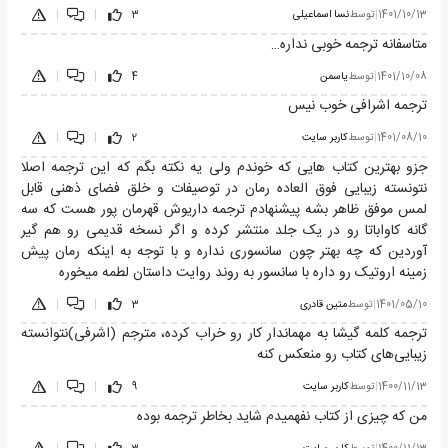
1401/10/13
|
توسط
نسا اسماعیلی
3
|
|
متاسفانه ترجمه خوبی نداره…
1401/10/08
|
توسط
یاسمن
4
|
|
ترجمه اشرافی خوب نیس
1401/08/10
|
توسط
کاربر سایت
2
|
|
جزو بهترین کتاب هایی که خوندم ولی یه نکته بگم که این ترجمه اصلا
نتونسته زیبایی فوق العاده رمان در توصیفات و خلق فضای ذهنی قابل
لمس موفق ظاهر بشه پیشنهادم ترجمه داریوش قهرمان پور هست که سه
گانه کاواباتا رو در یک جلد منتشر کرده و اگر نسخه قدیمی رو هم گیر
آوردین که چه بهتر چون سانسوری نداره و با توجه به اینکه رمان پیش
زمینه اروتیک رو داره با سانسور به روند روایت داستان لطمه میخوره
1401/05/10
|
توسط
متین قادری
3
|
|
ترجمه کلمه گیشا به مهماندار کار رو خراب کرده، مترجم (اشرفی)نتوانسته
زیبایی‌های کتاب رو منعکس کنه
1400/11/13
|
توسط
کاربر سایت
9
|
|
من که چیزی از کتاب نفهمیدم شاید بخاطر ترجمه بوده