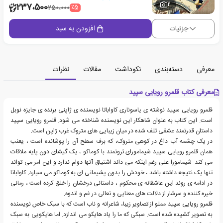
2
237،500
٪5
250،000
جزئیات
افزودن به سبد
معرفی
دسته‌بندی
نکوداشت
مقالات
نظرات
معرفی کتاب قلمرو رویایی سپید
قلمرو رویایی سپید نوشته ی یاسوناری کاواباتا نویسنده ی ژاپنی برنده ی جایزه نوبل
است. این کتاب به عنوان شاهکار این نویسنده شناخته می شود. قلمرو رویایی سپید
داستان قدرتمند عشقی تلف شده در میان زیبایی های متروک غرب ژاپن است.
در یک چشمه آب داغ در کوهی متروک، که برف سطح آن را پوشانده است ، یعنب
همان قلمرو رویایی سپید شیمامورای ثروتمند با کوماکو ، یک گیشای دون پایه ملاقات
می کند. شیمامورا علی رغم اینکه می داند اشتیاق آنها دوام ندارد و این امر می تواند
تنها یک نتیجه داشته باشد ، خودش را بدون پشیمانی ای به کوماکو می سپارد. کاواباتا
در ادامه ی روند این عاشقانه ی محکوم ، داستانی درخشان را خلق کرده است ، رمانی
خیره کننده و سرشار از دلالت های معنایی و تعالی در غم و اندوه.
قلمرو رویایی سپید مملو از تصاویر زیبا، شاعرانه و ناب است که با سبک خاص نویسنده
به تصویر کشیده شده است. سبکی که ما را یاد هایکو می اندازد. اما هایکویی به سبک