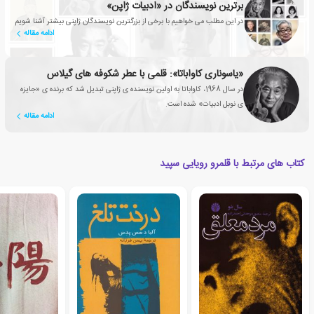
برترین نویسندگان در «ادبیات ژاپن»
در این مطلب می خواهیم با برخی از بزرگترین نویسندگان ژاپنی بیشتر آشنا شویم
ادامه مقاله
«یاسوناری کاواباتا»: قلمی با عطر شکوفه های گیلاس
در سال 1968، کاواباتا به اولین نویسنده ی ژاپنی تبدیل شد که برنده ی «جایزه
ی نوبل ادبیات» شده است.
ادامه مقاله
کتاب های مرتبط با قلمرو رویایی سپید