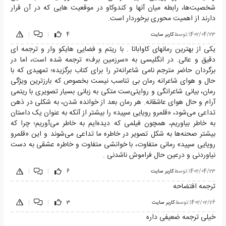
شخصیت‌ها، رابطه میان آنها و کندوکاو در موقعیت هایی که در آن قرار
دارند از اهمیت محوری برخوردار است.
1402/04/23
|
توسط
کاربر سایت
4
|
|
یکی از بهترین رمانهای کاواباتا . با ریتم و فضایی هایکو وار و ترجمه ای
دقیق و عالی. در انگلیسی به «سرزمین برف» ترجمه شده است، اما در
برگردان حاضر مترجم نامی شاعرانه‌تر را برای کتاب برگزیده؛ تمهیدی که با
حال و هوای شاعرانه رمان بی تناسب نیست بخصوص که بارزترین ویژگی
رمان، بیانی شاعرانگی و روایتی‌ست متکی به زبانی بسیار تصویری با ریتمی
آرام و حال هوای عاشقانه. هر رمان بعد از خوانده شدن، به شکلی در ذهن
تداعی می‌شود، «قلمرو رویایی سپید» را بیشتر از آنکه به عنوان یک داستان
به خاطر بیاوریم، همچون فیلمی که دیده‌ایم به خاطر می‌آوریم؛ چرا که
بیشتر صحنه‌ها به شکل تصویر در خاطره ما تداعی می‌شوند و این «قلمرو
رویایی سپید» رمانی متفاوت، با خوانشی متفاوت و خاطره عشقی به دست
نیاوردنی و درعین حال فراموش ناشدنی .
1402/04/23
|
توسط
کاربر سایت
6
|
|
ترجمه افتضاحه
1402/02/26
|
توسط
کاربر سایت
3
|
|
خیلی ترجمه ضعیفی داره