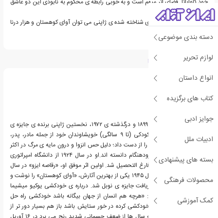
خود کاواباتا. فضای اثر مبهم است و به خوبی رابطه ی محکوم به نابودی این دو عاشق
را تصویر می کند.
از دیگر آثار این نویسنده ی شناخته شده ی ژاپنی می توان آوای کوهستان و هزار درنا
را نام برد.
دسته بندی موضوعی
لوازم تحریر
درباره یاسوناری کاواباتا
انواع داستان
کتاب های برگزیده
جوایز ادبی
یاسوناری کاواباتا، زاده ی ۱۸۹۹ و درگذشته ی ۱۹۷۲، نخستین ژاپنی برنده ی جایزه ی
ادبیات نوبل است.او در کودکی (تا ۹ سالگی) خویشاوندان خود از جمله مادر، پدر،
ادبیات ملل
مادربزرگ و تنها خواهرش را از دست داد؛ دلیل حس انزوا و درون مایه ی مرگ در اکثر
آثارش را همین یتیمی زودهنگام دانسته اند.او در سال ۱۹۲۴ از دانشگاه امپراتوری
بسته های پیشنهادی
توکیو در رشته ی ادبیات فارغ التحصیل شد. اولین اثر موفق او، «رقاصه ایزو» در سال
۱۹۲۵ به چاپ رسید. در سال ۱۹۴۵ یکی از بهترین آثارش، «آوای کوهستان» را نوشت و
محصولات فرهنگی
در سال ۱۹۶۸ موفق به دریافت جایزه ی نوبل شد. درباره ی خودکشی یوکیو میشیما
دوست نزدیک خود گفت: «هرچه هم انسان از جهان بیگانه باشد خودکشی راه حل
کمک آموزشی
نیست. هر چه آدمی که خودکشی کرده در خور ستایش باشد باز هم بسیار دور تر از
قدیسان جای دارد.»وی که سال ها از ضعف جسمانی شدید رنج می برد در ۱۶ آوریل