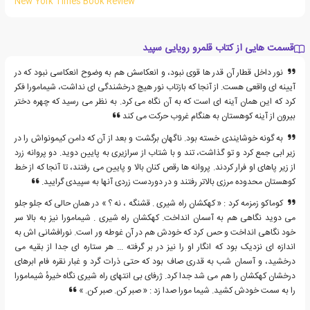
New York Times Book Review
قسمت هایی از کتاب قلمرو رویایی سپید
نور داخل قطار آن قدر ها قوی نبود، و انعکاسش هم به وضوح انعکاسی نبود که در
آیینه ای واقعی هست. از آنجا که بازتاب نور هیچ درخشندگی ای نداشت، شیمامورا فکر
کرد که این همان آینه ای است که به آن نگاه می کرد. به نظر می رسید که چهره دختر
بیرون از آینه کوهستان به هنگام غروب حرکت می کند
به گونه خوشایندی خسته بود. ناگهان برگشت و بعد از آن که دامن کیمونواش را در
زیر ابی جمع کرد و تو گذاشت، تند و با شتاب از سرازیری به پایین دوید. دو پروانه زرد
از زیر پاهای او فرار کردند. پروانه ها رقص کنان بالا و پایین می رفتند، تا آنجا که از خط
کوهستان محدوده مرزی بالاتر رفتند و در دوردست زردی آنها به سپیدی گرایید.
کوماکو زمزمه کرد : « کهکشان راه شیری . قشنگه ، نه ؟ » در همان حالی که جلو جلو
می دوید نگاهی هم به آسمان انداخت. کهکشان راه شیری . شیمامورا نیز به بالا سر
خود نگاهی انداخت و حس کرد که خودش هم در آن غوطه ور است. نورافشانی اش به
اندازه ای نزدیک بود که انگار او را نیز در بر گرفته ... هر ستاره ای جدا از بقیه می
درخشید، و آسمان شب به قدری صاف بود که حتی ذرات گرد و غبار نقره فام ابرهای
درخشان کهکشان را هم می شد جدا کرد. ژرفای بی انتهای راه شیری نگاه خیرهٔ شیمامورا
را به سمت خودش کشید. شیما مورا صدا زد : « صبر کن. صبر کن. »