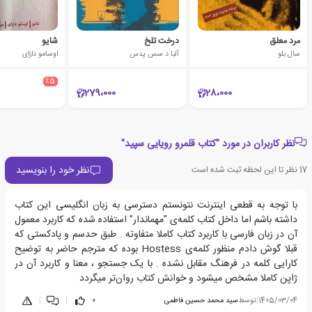
مرد معلق
درخت تلخ
شایو
سال بلو
آلبا د سس پدس
اوسامو دازای
٪5
279،000
28،000
نظر کاربران در مورد "کتاب قلمرو رویایی سپید"
نظر خود را بنویسید
17
نظر تا این لحظه ثبت شده است
با توجه به قطعی اینترنت نتونستم دسترسی به زبان انگلیسی این کتاب
داشته باشم اما داخل کتاب کلمه‌ی "مهماندار" استفاده شده که کاربرد معمول
آن در زبان فارسی با کاربرد کتاب کاملا متفاوته . طبق حدسم و پادکستی که
قبلا گوش دادم منظور کلمه‌ی Hostess بوده که مترجم حاضر به توضیح
کارایی کلمه در فرهنگ مقابل نشده . با یک جستجو ، معنا و کاربرد آن در
ژاپن کاملا مشخص میشود و خوانش کتاب روان‌تر میگردد
1405/03/04
|
توسط
سید محمد حسین فاطمی
0
|
|