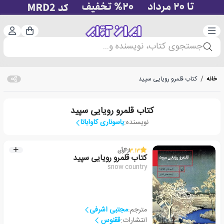
دسته‌بندی
ورود 
سبد خرید
جستجوی کتاب، نویسنده و...
خانه
/
کتاب قلمرو رویایی سپید
کتاب قلمرو رویایی سپید
نویسنده:
یاسوناری کاواباتا
3.13
از
4
رأی
کتاب قلمرو رویایی سپید
snow country
مترجم:
مجتبی اشرفی
انتشارات:
ققنوس