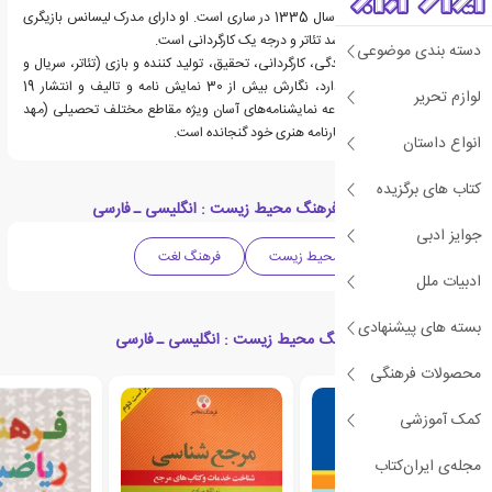
حسن دولت آبادی متولد سال 1335 در ساری است. او دارای مدرک لیسانس‌ بازیگری
و کارگردانی، کارشناسی ارشد تئاتر و درجه یک کارگردانی است.
دسته بندی موضوعی
دولت آبادی که به نویسندگی، کارگردانی، تحقیق، تولید کننده و بازی (تئاتر، سریال و
فیلم سینمایی) اشتغال دارد، نگارش بیش از 30 نمایش نامه و تالیف و انتشار 19
لوازم تحریر
نمایش‌نامه از جمله مجموعه نمایشنامه‌های آسان ویژه مقاطع مختلف تحصیلی (مهد
کودک تا دبیرستان) را در کارنامه هنری خود گنجانده است.
انواع داستان
کتاب های برگزیده
دسته بندی های کتاب فرهنگ محیط زیست : انگلیسی ـ فارسی
جوایز ادبی
کتاب مرجع
محیط زیست
فرهنگ لغت
ادبیات ملل
بسته های پیشنهادی
کتاب های مرتبط با فرهنگ محیط زیست : انگلیسی ـ فارسی
محصولات فرهنگی
کمک آموزشی
مجله‌ی ایران‌کتاب