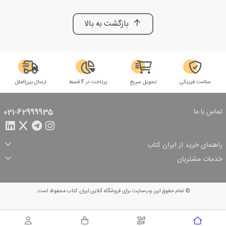
بازگشت به بالا
سلامت فیزیکی
تحویل سریع
پرداخت در 4 قسط
ارسال بین‌الملل
تماس با ما
021-62999935
راهنمای خرید از ایران کتاب
ثبت سفارش
شیوه پرداخت
خدمات مشتریان
تخفیف‌های خرید
شرایط ارسال سفارش
درباره ما
شرایط استفاده
حریم خصوصی
پیگیری سفارش
بازگرداندن سفارش
پرسش‌های متداول
© تمام حقوق این وب‌سایت برای فروشگاه آنلاین ایران کتاب محفوظ است.
سبد خرید