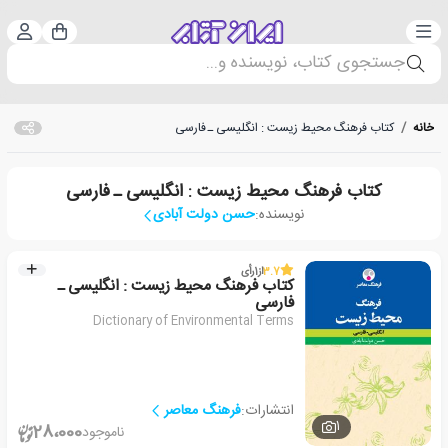
دسته‌بندی
ورود 
سبد خرید
جستجوی کتاب، نویسنده و...
خانه
/
کتاب فرهنگ محیط زیست : انگلیسی ـ فارسی
کتاب فرهنگ محیط زیست : انگلیسی ـ فارسی
نویسنده:
حسن دولت آبادی
3.7
از
1
رأی
کتاب فرهنگ محیط زیست : انگلیسی ـ
فارسی
Dictionary of Environmental Terms
انتشارات:
فرهنگ معاصر
1
28،000
ناموجود