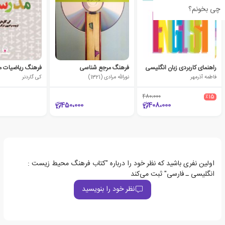
چی بخونم؟
راهنمای کاربردی زبان انگلیسی
فرهنگ مرجع شناسی
فرهنگ ریاضیات 
فاطمه آذرمهر
نورالله مرادی (1321)
کی گاردنر
480،000
٪15
450،000
408،000
اولین نفری باشید که نظر خود را درباره "کتاب فرهنگ محیط زیست :
انگلیسی ـ فارسی" ثبت می‌کند
نظر خود را بنویسید