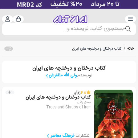
دسته‌بندی
ورود 
سبد خرید
جستجوی کتاب، نویسنده و...
خانه
/
کتاب درختان و درختچه های ایران
کتاب درختان و درختچه های ایران
نویسنده:
ولی الله مظفریان
4.5
از
2
رأی
کتاب درختان و درختچه های ایران
مصوّر رنگی
Trees and Shrubs of Iran
انتشارات:
فرهنگ معاصر