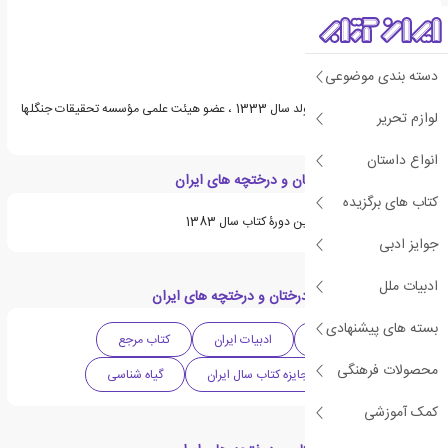
دسته بندی موضوعی
دکتر ولی الله مظفریان متولد سال 1333 ، عضو هیئت علمی مؤسسه تحقیقات جنگلها
لوازم تحریر
و مراتع کشور می باشد.
انواع داستان
ویژگی های کتاب درختان و درختچه های ایران
کتاب های برگزیده
برنده جایزه بیست و سومین دورۀ کتاب سال 1383
جوایز ادبی
ادبیات ملل
دسته بندی های کتاب درختان و درختچه های ایران
بسته های پیشنهادی
ادبیات واقع گرایانه
ادبیات ایران
کتاب مرجع
محصولات فرهنگی
کتاب مصور
جایزه کتاب سال ایران
گیاه شناسی
کمک آموزشی