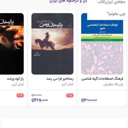
کتاب های مرتبط با درختان و درختچه های ایران
مجله‌ی ایران‌کتاب
چی بخونم؟
فرهنگ اصطلاحات گیاه شناسی
رستاخیز فرا می رسد
راز کوه پرنده
ولی الله مظفریان
آرمان آرین
آرمان آرین
٪15
500،000
٪15
425،000
300،000