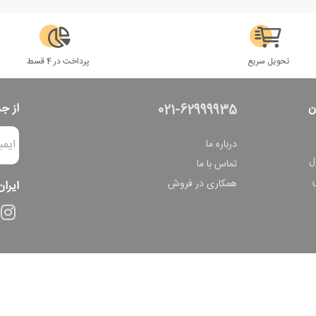
تحویل سریع
پرداخت در 4 قسط
ن
از ج
021-62999935
درباره ما
ل
تماس با ما
همکاری در فروش
ایران