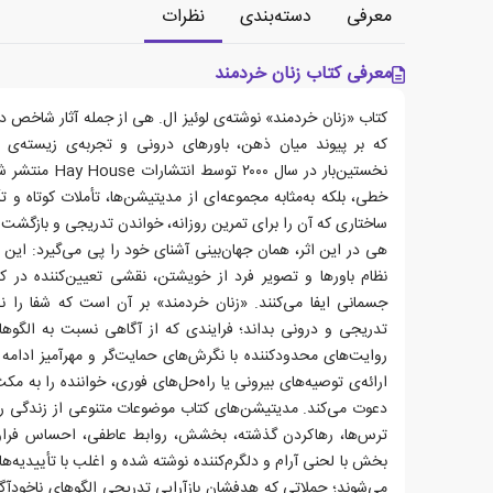
معرفی
دسته‌بندی
نظرات
معرفی کتاب زنان خردمند
کتاب «زنان خردمند» نوشته‌ی لوئیز ال. هی از جمله آثار شاخص
که بر پیوند میان ذهن، باورهای درونی و تجربه‌ی زیسته‌ی ا
نخستین‌بار در سال
خطی، بلکه به‌مثابه مجموعه‌ای از مدیتیشن‌ها، تأملات کوتاه و 
ساختاری که آن را برای تمرین روزانه، خواندن تدریجی و بازگشت 
هی در این اثر، همان جهان‌بینی آشنای خود را پی می‌گیرد: این
نظام باورها و تصویر فرد از خویشتن، نقشی تعیین‌کننده در 
جسمانی ایفا می‌کنند. «زنان خردمند» بر آن است که شفا را نه
تدریجی و درونی بداند؛ فرایندی که از آگاهی نسبت به الگوهای
روایت‌های محدودکننده با نگرش‌های حمایت‌گر و مهرآمیز ادامه می
ارائه‌ی توصیه‌های بیرونی یا راه‌حل‌های فوری، خواننده را به م
دعوت می‌کند. مدیتیشن‌های کتاب موضوعات متنوعی از زندگی روز
ترس‌ها، رهاکردن گذشته، بخشش، روابط عاطفی، احساس فراوا
بخش با لحنی آرام و دلگرم‌کننده نوشته شده و اغلب با تأییدیه‌ه
می‌شوند؛ جملاتی که هدفشان بازآرایی تدریجی الگوهای ناخودآ