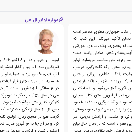
درباره لوئیز ال هی
 در سنت خودیاری معنوی معاصر است
نسان تأکید می‌کند. این کتاب که
 ۲۰۰۰ توسط انتشارات Hay House منتشر شد، نه به‌صورت یک رساله‌ی آموزشی
تأییدیه‌های ذهنی سامان یافته است؛
مداوم به متن مناسب می‌سازد. لوئیز
 ایده‌ی محوری که گفت‌وگوی درونی،
آمریکایی بود. او، بنیان گذار انتش
کیفیت زندگی عاطفی، روانی و حتی
 یک رویداد ناگهانی، بلکه فرایندی
 فکری آغاز می‌شود و با جایگزینی
در 16 سالگی فرزندش را به دنیا 
‌یابد. از این‌رو، متن کتاب به‌جای
هی در سال 1952 بار دیگ
کث، توجه و گفت‌وگوی صادقانه با خود
مره را در بر می‌گیرند: خوددوستی،
پس از 14 سال زندگی مشترک
نی و امنیت، و آرامش درونی. هر
گرفت.هی در همین زمان، اولین کلیس
ایی همراه است که در زمان حال بیان
کرد و در آن جا به فراگیری قدرت تح
گاه و کاهش خودانتقادی مزمن است.
اسکاول شین و ارنست هولمز در خص