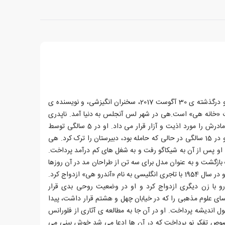
لوییز ال. هی، زاده ی 8 اکتبر 1926 و درگذشته ی 30 آگوست 2017، سخنران انگیزشی، و نویسنده ی
ارات «خانه هی» است.هی در شهر لس آنجلس به دنیا آمد. ناپدری
اش فردی خشن بود و همواره او و مادرش را مورد اذیت و آزار قرار می داد. او در 5 سالگی توسط
همسایه اش مورد تجاوز قرار گرفت و در 15 سالگی در حالی که حامله بود، دبیرستان را ترک کرد. هی
آورد. او پس از آن به شیکاگو رفت و به شغل های کم درآمد پرداخت.
ر به نیویورک بازگشت و به عنوان مدل برای سه تن از طراحان مد در آن روزها
کار کرد که برایش موفقیت آمیز بود. او در سال 1954 با تاجری انگلیسی به نام «آندرو هی» ازدواج کرد.
، آندرو با زن دیگری ازدواج کرد و او در وضعیت روحی بدی قرار
ای علوم مذهبی را که در خیابان چهل و هشتم قرار داشت، پیدا
ول اندیشه پرداخت. او در آن جا به مطالعه ی آثاری از فلورانس
وص تفکر نو پرداخت که در آن ها ادعا می شد خوش بینی می