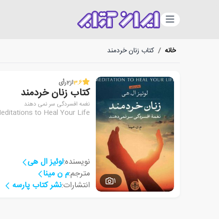
دسته‌بندی
خانه
/
کتاب زنان خردمند
3.6
از
2
رأی
کتاب زنان خردمند
نغمه افسردگی سر نمی دهند
editations to Heal Your Life
نویسنده:
لوئیز ال هی
مترجم:
م ن مینا
1
انتشارات:
نشر کتاب پارسه