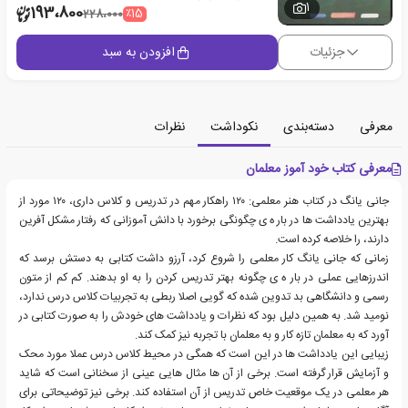
1
193،800
٪15
228،000
جزئیات
افزودن به سبد
معرفی
دسته‌بندی
نکوداشت
نظرات
معرفی کتاب خود آموز معلمان
جانی یانگ در کتاب هنر معلمی: ۱۲۰ راهکار مهم در تدریس و کلاس داری، ۱۲۰ مورد از
بهترین یادداشت ها در بار ه ی چگونگی برخورد با دانش آموزانی که رفتار مشکل آفرین
دارند، را خلاصه کرده است.
زمانی که جانی یانگ کار معلمی را شروع کرد، آرزو داشت کتابی به دستش برسد که
اندرزهایی عملی در بار ه ی چگونه بهتر تدریس کردن را به او بدهند. کم کم از متون
رسمی و دانشگاهی بد تدوین شده که گویی اصلا ربطی به تجربیات کلاس درس ندارد،
نومید شد. به همین دلیل بود که نظرات و یادداشت های خودش را به صورت کتابی در
آورد که به معلمان تازه کار و به معلمان با تجربه نیز کمک کند.
زیبایی این یادداشت ها در این است که همگی در محیط کلاس درس عملا مورد محک
و آزمایش قرار گرفته است. برخی از آن ها مثال هایی عینی از سخنانی است که شاید
هر معلمی در یک موقعیت خاص تدریس از آن استفاده کند. برخی نیز توضیحاتی برای