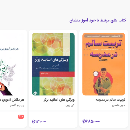
کتاب های مرتبط با خود آموز معلمان
تربیت سالم در مدرسه
ویژگی های اساتید برتر
جین نلسن
کن بین
ویلیام گلسر
٪10
13،000
685،000