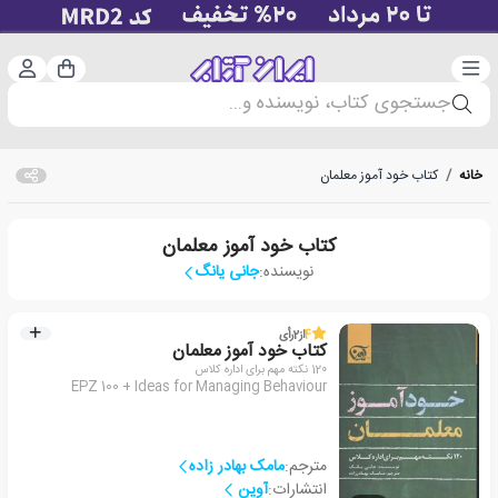
دسته‌بندی
ورود 
سبد خرید
جستجوی کتاب، نویسنده و...
خانه
/
کتاب خود آموز معلمان
کتاب خود آموز معلمان
نویسنده:
جانی یانگ
4
از
2
رأی
کتاب خود آموز معلمان
120 نکته مهم برای اداره کلاس
EPZ 100 + Ideas for Managing Behaviour
مترجم:
مامک بهادر زاده
انتشارات:
آوین