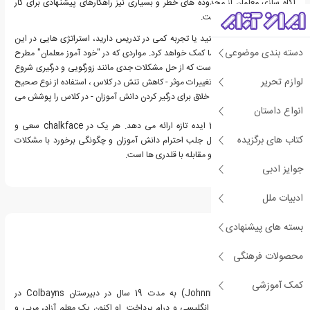
آگاه سازی معلمان از محدوده های خطر و بسیاری نیز راهکارهای پیشنهادی برای کار
کردن با شاگردان بدقلق است.
اگر یک معلم باتجربه هستید یا تجربه کمی در تدریس دارید، استراتژی هایی در این
دسته بندی موضوعی
کتاب وجود دارد که به شما کمک خواهد کرد. مواردی که در "خود آموز معلمان" مطرح
شده است شامل مواردی است که از حل مشکلات جدی مانند زورگویی و درگیری شروع
لوازم تحریر
شده و تا حتی کوچکترین تغییرات موثر - کاهش تنش در کلاس ، استفاده از نوع صحیح
زبان بدن و استفاده از زبان خلاق برای درگیر کردن دانش آموزان - در کلاس را پوشش می
انواع داستان
دهد.
جانی در نسخه جدید 20 ایده تازه ارائه می دهد. هر یک در chalkface سعی و
کتاب های برگزیده
آزمایش کرد. ایده ها شامل جلب احترام دانش آموزان و چگونگی برخورد با مشکلات
جدی مانند دعوا در کلاس و مقابله با قلدری ها است.
جوایز ادبی
ادبیات ملل
درباره جانی یانگ
بسته های پیشنهادی
محصولات فرهنگی
کمک آموزشی
جانی یانگ (Johnnie Young) به مدت 19 سال در دبیرستان Colbayns در
انگلستان به تدریس زبان انگلیسی و درام پرداخت. او اکنون یک معلم آزاد، مربی و