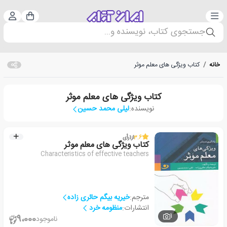
دسته‌بندی
ورود 
سبد خرید
جستجوی کتاب، نویسنده و...
خانه
/
کتاب ویژگی های معلم موثر
کتاب ویژگی های معلم موثر
نویسنده:
لیلی محمد حسین
3.6
از
1
رأی
کتاب ویژگی های معلم موثر
Characteristics of effective teachers
مترجم:
خیریه بیگم حائری زاده
انتشارات:
منظومه خرد
1
9،000
ناموجود