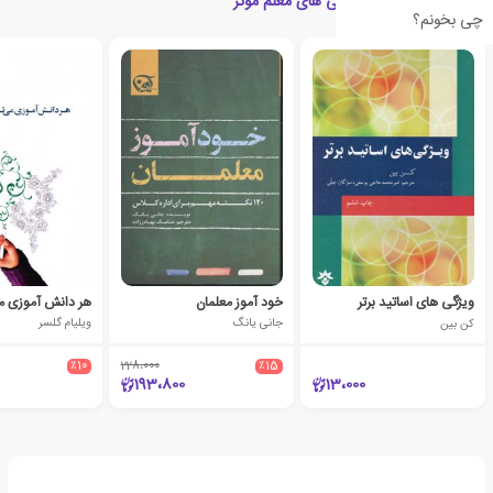
کتاب های مرتبط با ویژگی های معلم موثر
چی بخونم؟
ویژگی های اساتید برتر
خود آموز معلمان
کن بین
جانی یانگ
ویلیام گلسر
٪10
228،000
٪15
193،800
13،000