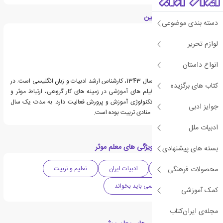
درباره لیلی محمد حسین
دسته بندی موضوعی
لوازم تحریر
انواع داستان
لیلی محمدحسین متولد سال 1343، کارشناس ارشد ادبیات و زبان انگلیسی است. در
کتاب های برگزیده
نقش کارشناس در تهیهٔ فیلم های آموزشی در زمینه های کار گروهی، ارتباط موثر و
خلاقیت به سفارش دفتر تکنولوژی آموزش و پرورش فعالیت دارد. به مدت یک سال
جوایز ادبی
عضو هیئت امنای موسسه منادی تربیت بوده است.
ادبیات ملل
دسته بندی های کتاب ویژگی های معلم موثر
بسته های پیشنهادی
محصولات فرهنگی
دهه 2000 میلادی
ادبیات ایران
تعلیم و تربیت
کتاب هایی که هر معلمی باید بخواند
کمک آموزشی
مجله‌ی ایران‌کتاب