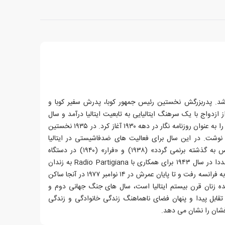
 شد. پدربزرگش نخستین رئیس جمهور کوبا، پدرش سفیر کوبا و
ازدواج با یک سرهنگ ایتالیایی به تابعیت ایتالیا درآمد و سال
های زیادی در ایتالیا زیست.او کارش را به عنوان روزنامه نگار در دهه ۱۹۳۰ آغاز کرد. در ۱۹۳۵ نخستین
 خود L’Anima Degli Altri را نوشت. در این سال برای فعالیت های ضدفاشیستی در ایتالیا
زندانی شد؛ و دو کتابش، «هیچ کس به گذشته برنمی گردد» (۱۹۳۸) و «فرار» (۱۹۴۰) در دستگاه
سانسور فاشیست ها توقیف شد. مجددا در سال ۱۹۴۳ برای همکاری با Radio Partigiana به زندان
افتاد. آلبا دسس پدس پس از جنگ به فرانسه رفت و تا پایان عمرش در ۱۴ نوامبر ۱۹۷۷ در آنجا ساکن
ده زنان قرن بیستم ایتالیا است، سال های جنگ جهانی دوم و
قابل پیدا و پنهان فضای ناهماهنگ زندگی خانوادگی و زندگی
فشان را نشان می دهد.