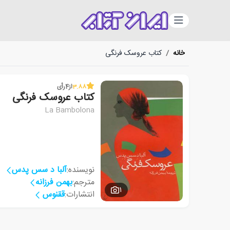
دسته‌بندی
خانه
/
کتاب عروسک فرنگی
3.88
از
4
رأی
کتاب عروسک فرنگی
La Bambolona
نویسنده:
آلبا د سس پدس
مترجم:
بهمن فرزانه
1
انتشارات:
ققنوس