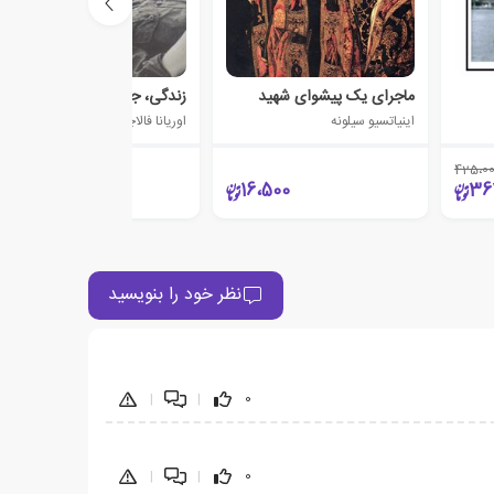
ماجرای یک پیشوای شهید
زندگی، جنگ و دیگر هیچ
اینیاتسیو سیلونه
اوریانا فالاچی
425،0
690،000
16،500
36
نظر خود را بنویسید
|
|
0
|
|
0