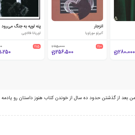
انزجار
پنه لوپه به جنگ می‌رود
آلبرتو موراویا
اوریانا فالاچی
00
٪15
285،000
٪10
1،250
256،500
280،000
ن بعد از گذشتن حدود ده سال از خوندن کتاب هنوز داستان رو یادمه