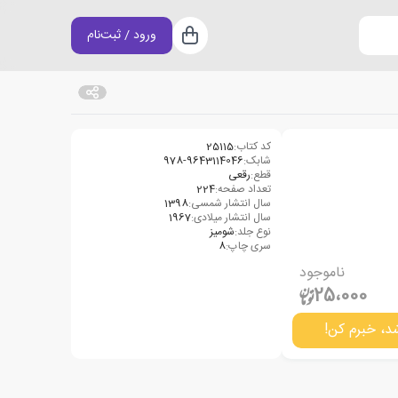
ورود / ثبت‌نام
سبد خرید
کد کتاب:
25115
شابک:
978-9643114046
قطع:
رقعی
تعداد صفحه:
224
سال انتشار شمسی:
1398
سال انتشار میلادی:
1967
نوع جلد:
شومیز
سری چاپ:
8
ناموجود
25،000
د، خبرم کن!