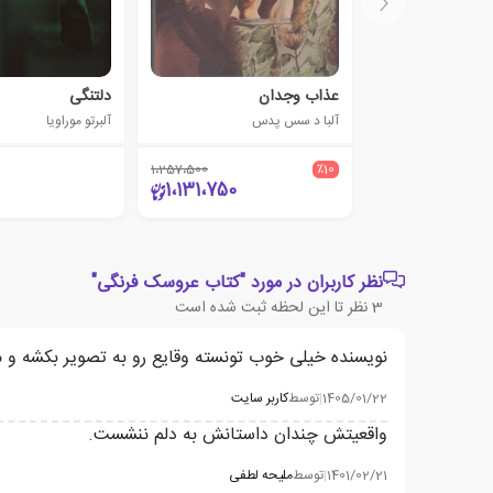
عذاب وجدان
دلتنگی
آلبا د سس پدس
آلبرتو موراویا
1،257،500
٪10
1،131،750
نظر کاربران در مورد "کتاب عروسک فرنگی"
3
نظر تا این لحظه ثبت شده است
نویسنده خیلی خوب تونسته وقایع رو به تصویر بکشه و م
1405/01/22
|
توسط
کاربر سایت
واقعیتش چندان داستانش به دلم ننشست.
1401/02/21
|
توسط
ملیحه لطفی