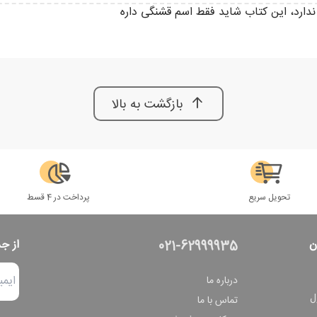
ارد، این کتاب شاید فقط اسم قشنگی داره
بازگشت به بالا
تحویل سریع
پرداخت در 4 قسط
ن
از ج
021-62999935
درباره ما
ل
تماس با ما