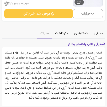
1
120،000
ناموجود
جزئیات
موجود شد، خبرم کن!
معرفی
دسته‌بندی
نکوداشت
نظرات
معرفی کتاب راهنمای وداع
کتاب راهنمای وداع، رمانی نوشته ی آن تایلر است که اولین بار در سال 2012 منتشر
شد. آرون که از ناحیه ی دست و پای راست معلول است، همیشه با خواهرش که دائما
می خواسته او را تحت کنترل داشته باشد، با چالش مواجه بوده است. به همین خاطر
وقتی آرون با زنی جوان، مستقل و رک به نام دوروتی آشنا می شود، احساس می کند
هوایی تازه برای استشمام کردن یافته است. آرون بی درنگ با دوروتی ازدواج می کند و
آن ها زندگی نسبتا آرام و رضایت بخشی را در کنار هم دارند. اما وقتی درختی روی
خانه ی آن ها می افتد و جان دوروتی را می گیرد، آرون احساس می کند که زندگی اش
برای همیشه نابود شده است. آرون در این شرایط سخت و جان فرسا، تنها با دیدن
شمایلی از دوروتی در جاهای مختلف کمی به آرامش می رسد اما به تدریج درمی یابد
که شاید برای او نیز، راهی برای وداع با عشقش وجود داشته باشد.