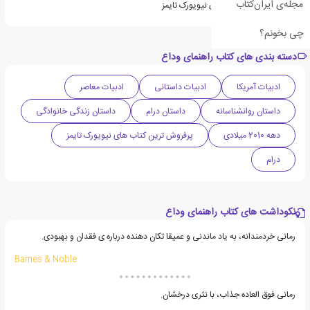
مجله‌ی ایران‌کتاب
از پرفروش ترین کتاب های نیویورک تایمز
چی بخونم؟
دسته بندی های کتاب راهنمای وداع
ادبیات آمریکا
ادبیات داستانی
ادبیات معاصر
داستان روانشناسانه
داستان درام
داستان زندگی خانوادگی
دهه 2010 میلادی
پرفروش ترین کتاب های نیویورک تایمز
درام
نکوداشت های کتاب راهنمای وداع
رمانی خردمندانه، به یاد ماندنی و عمیقا تکان دهنده درباره ی فقدان و بهبودی.
Barnes & Noble
رمانی فوق العاده جذاب، با نثری درخشان.