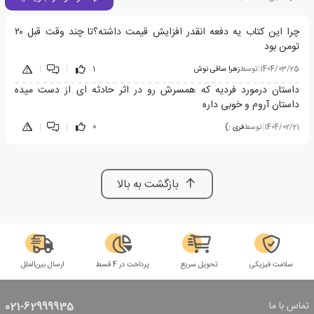
چرا این کتاب یه دفعه انقدر افزایش قیمت داشته؟تا چند وقت قبل ۲۰
تومن بود
1404/03/25
|
توسط
زهرا ساقی نوش
1
|
|
داستان درمورد فردیه که همسرش رو در اثر حادثه ای از دست میده
داستان آروم و خوبی داره
1404/02/21
|
توسط
فری :)
0
|
|
بازگشت به بالا
سلامت فیزیکی
تحویل سریع
پرداخت در 4 قسط
ارسال بین‌الملل
تماس با ما
021-62999935