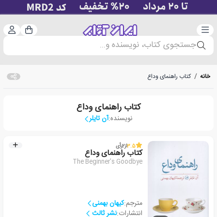
دسته‌بندی
ورود 
سبد خرید
جستجوی کتاب، نویسنده و...
خانه
/
کتاب راهنمای وداع
کتاب راهنمای وداع
نویسنده:
آن تایلر
3.5
از
2
رأی
کتاب راهنمای وداع
The Beginner's Goodbye
مترجم:
کیهان بهمنی
انتشارات:
نشر ثالث