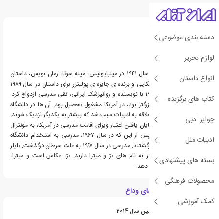
درباره آن تایلر
دسته بندی موضوعی
لوازم تحریر
آن تایلر، زاده ی ۲۵ اکتبر سال ۱۹۴۱ در مینیاپولیس، مینه سوتا، رمان نویس، داستان
انواع داستان
نویس و منتقد ادبی آمریکایی و برنده ی جایزه ی پولیتزر برای داستان در سال ۱۹۸۹
است.آن تایلر در سال ۱۹۶۳ با نویسنده و روانپزشک ایرانی، تقی مدرسی ازدواج کرد.
کتاب های برگزیده
مدرسی که ۱۰ سال از او بزرگتر بود، در آمریکا مشغول تحصیل بود. آن ها در دانشگاه
دوک با هم آشنا شدند و علاقه به ادبیات سبب شد که بیشتر به یکدیگر نزدیک شوند.
جوایز ادبی
پس از ازدواج و به علت پایان یافتن اعتبار ویزای اقامت مدرسی در آمریکا، به مونترال
کانادا نقل مکان کردند و پس از این که در سال ۱۹۶۷، مدرسی به استخدام دانشگاه
ادبیات ملل
مریلند درآمد، به آمریکا بازگشتند. مدرسی در سال ۱۹۹۷ به علت سرطان درگذشت. تایلر
و مدرسی، دو فرزند دختر به نام های تژ و میترا دارند. تژ، عکاس است و میترا،
بسته های پیشنهادی
تصویرگری کتاب انجام می دهد.
محصولات فرهنگی
ویژگی های کتاب راهنمای وداع
کمک آموزشی
نامزد دریافت جایزه ی دوبلین سال 2014