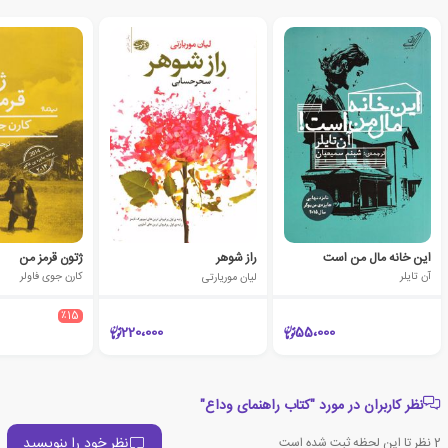
این خانه مال من است
راز شوهر
ژتون قرمز من
آن تایلر
لیان موریارتی
کارن جوی فاولر
٪15
220،000
55،000
نظر کاربران در مورد "کتاب راهنمای وداع"
نظر خود را بنویسید
2
نظر تا این لحظه ثبت شده است