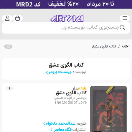
دسته‌بندی
ورود 
سبد خرید
جستجوی کتاب، نویسنده و...
خانه
/
کتاب الگوی عشق
کتاب الگوی عشق
نویسنده:
وینسنت برومر
3.9
از
1
رأی
کتاب الگوی عشق
پژوهشی در الهیات فلسفی
The Model of Love
مترجم:
عبدالمحمد دلخواه
انتشارات:
نگاه معاصر