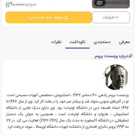
1
90،000
ناموجود
جزئیات
موجود شد، خبرم کن!
معرفی
دسته‌بندی
نکوداشت
نظرات
درباره وینسنت برومر
وینسنت برومر زادهی 30 دسامبر 1932 ، استلنبوش، متخصص الهیات مسیحی است.
او در آفریقای جنوبی متولد شد و بیشتر عمر خود را در هلند کار کرد. وی از سال 1967 تا
1997 استاد فلسفه دین در دانشگاه اوترخت بود. وی دارای مدرک هایی از دانشگاه
استلنبوش ، هاروارد و دانشگاه اوترخت است ، همچنین به عنوان یک دستیار
تحقیقاتی در دانشگاه آکسفورد به مدت یک سال (1961-1962) فعالیت می کرد. در 27
مه 1994 برومر دکترای افتخاری از دانشکده الهیات دانشگاه اوپسالا ، سوئد دریافت کرد.