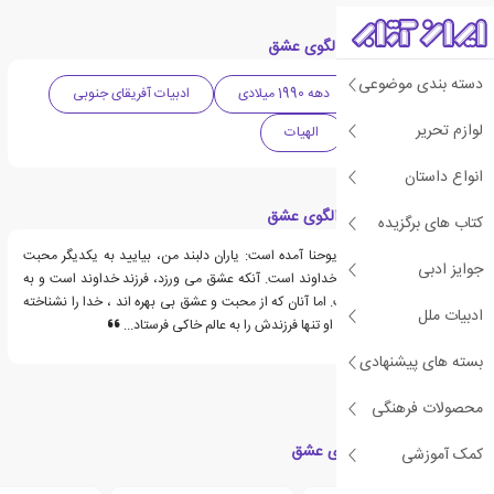
دسته بندی های کتاب الگوی عشق
دسته بندی موضوعی
ادبیات آفریقا
دهه 1990 میلادی
ادبیات آفریقای جنوبی
لوازم تحریر
دینی و مذهبی
الهیات
انواع داستان
قسمت هایی از کتاب الگوی عشق
کتاب های برگزیده
در باب چهارم انجیل یوحنا آمده است: یاران دلبند من، بیایید به یکدیگر محبت
جوایز ادبی
کنیم که سرچشمه محبت خداوند است. آنکه عشق می ورزد، فرزند خداوند است و به
شناخت او نایل شده است. اما آنان که از محبت و عشق بی بهره اند ، خدا را نشناخته
ادبیات ملل
اند، زیرا خدا محبت است. او تنها فرزندش را به عالم خاکی فرستاد...
بسته های پیشنهادی
محصولات فرهنگی
کتاب های مرتبط با الگوی عشق
کمک آموزشی