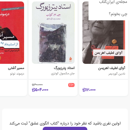
مجله‌ی ایران‌کتاب
چی بخونم؟
آوای لطیف اهریمن
استاد پترزبورگ
مسیر آشتی
نادین گوردیمر
جان مکسول کوتزی
دزموند توتو
560،000
٪10
504،000
12،000
اولین نفری باشید که نظر خود را درباره "کتاب الگوی عشق" ثبت می‌کند