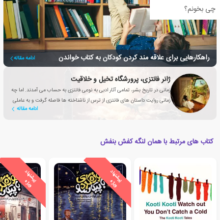
چی بخونم؟
راهکارهایی برای علاقه مند کردن کودکان به کتاب خواندن
ادامه مقاله
ژانر فانتزی، پرورشگاه تخیل و خلاقیت
زمانی در تاریخ بشر، تمامی آثار ادبی به نوعی فانتزی به حساب می آمدند. اما چه
زمانی روایت داستان های فانتزی از ترس از ناشناخته ها فاصله گرفت و به عاملی
ادامه مقاله
تأثیرگذار برای بهبود زندگی انسان تبدیل شد؟
کتاب های مرتبط با همان لنگه کفش بنفش
ی
ش
ن
ه
ا
د
و
ی
ژ
ی
ش
ن
ه
ا
د
و
ی
ژ
پ
ه
پ
ه