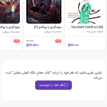
Kooti Kooti Watch Out You Dont Catch a Cold
موزه گردی با پیکاسو (2)
موزه گردی با پیکاسو
فرهاد حسن زاده
محمدرضا مرزوقی
محمدرضا مرزوقی
٪25
110،000
٪25
82،500
12،000
اولین نفری باشید که نظر خود را درباره "کتاب همان لنگه کفش بنفش" ثبت
می‌کند
نظر خود را بنویسید