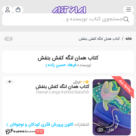
دسته‌بندی
ورود 
سبد خرید
جستجوی کتاب، نویسنده و...
خانه
/
کتاب همان لنگه کفش بنفش
کتاب همان لنگه کفش بنفش
نویسنده:
فرهاد حسن زاده
پیشنهاد ویژه
3.7
از
1
رأی
کتاب همان لنگه کفش بنفش
Haman Lenge Kafshe Banafsh
انتشارات:
کانون پرورش فکری کودکان و نوجوانان
1
60،000
٪25
80،000