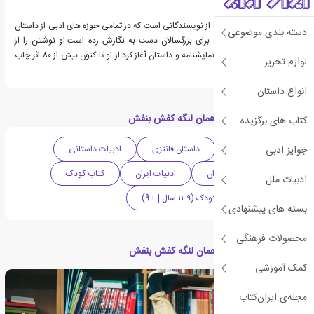
فرهاد حسن زاده (1341- ) از نویسندگانی است که در تمامی حوزه های ادبی از داستان
دسته بندی موضوعی
کودکان، نوجوانان تا رمان برای بزرگسالان دست به نگارش زده است.او نوشتن را از
دوران نوجوانی با نگارش نمایشنامه و داستان آغاز کرد.از او تا کنون بیش از ۸۰ اثر چاپ
لوازم تحریر
شده است.
انواع داستان
دسته بندی های کتاب همان لنگه کفش بنفش
کتاب های برگزیده
جوایز ادبی
داستان ماجرایی
داستان فانتزی
ادبیات داستانی
ادبیات کودک و نوجوان
ادبیات ایران
کتاب کودک
ادبیات ملل
کتاب مصور
کودک (۹-۱۱ سال | +9)
بسته های پیشنهادی
محصولات فرهنگی
مقالات مرتبط با کتاب همان لنگه کفش بنفش
کمک آموزشی
مجله‌ی ایران‌کتاب