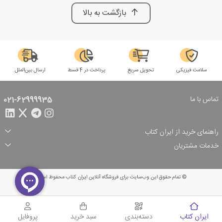
بازگشت به بالا
سلامت فیزیکی
تحویل سریع
پرداخت در 4 قسط
ارسال بین‌الملل
تماس با ما
021-62999935
راهنمای خرید از ایران کتاب
ثبت سفارش
شیوه پرداخت
خدمات مشتریان
تخفیف‌های خرید
شرایط ارسال سفارش
درباره ما
شرایط استفاده
حریم خصوصی
پیگیری سفارش
بازگرداندن سفارش
پرسش‌های متداول
© تمام حقوق این وب‌سایت برای فروشگاه آنلاین ایران کتاب محفوظ است.
سبد خرید
ایران کتاب
دسته‌بندی
سبد خرید
پروفایل