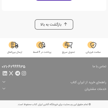
بازگشت به بالا
سلامت فیزیکی
تحویل سریع
پرداخت در 4 قسط
ارسال بین‌الملل
تماس با ما
021-62999935
راهنمای خرید از ایران کتاب
ثبت سفارش
شیوه پرداخت
خدمات مشتریان
تخفیف‌های خرید
شرایط ارسال سفارش
درباره ما
شرایط استفاده
حریم خصوصی
پیگیری سفارش
بازگرداندن سفارش
پرسش‌های متداول
© تمام حقوق این وب‌سایت برای فروشگاه آنلاین ایران کتاب محفوظ است.