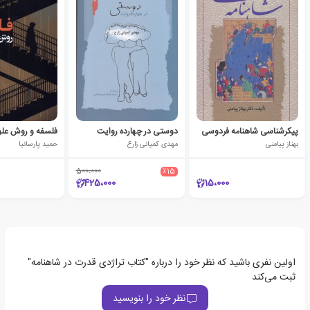
پیکرشناسی شاهنامه فردوسی
دوستی در چهارده روایت
فلسفه و روش علو
بهناز پیامنی
مهدی کمپانی زارع
حمید پارسانیا
500،000
٪15
425،000
15،000
اولین نفری باشید که نظر خود را درباره "کتاب تراژدی قدرت در شاهنامه"
ثبت می‌کند
نظر خود را بنویسید