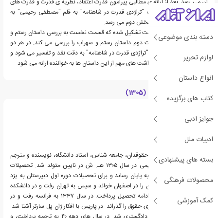
آن می رسد. بعد از ارائه ی مطالبی پیرامون قدرت اعتقاد، نظریه ی قدرت و قدرت های
دیگر، بخش نخست کتاب "تراژدی قدرت در شاهنامه" به قلم "مصطفی رحیمی" به
اتمام می رسد و نوبت به بخش دوم می رسد.
بخش دوم خود از دو قسمت تشکیل شده که قسمت نخست به بررسی داستان رستم و
دسته بندی موضوعی
اسفندیار پرداخته و قسمت دوم داستان رستم و سهراب را بررسی می کند. در هر دو
بخش جنبه های گوناگون "تراژدی قدرت در شاهنامه" به دقت نقد و تفسیر می شود و
لوازم تحریر
پیام های پنهان در کنار برداشت های مهم از این داستان ها به خواننده ارائه می شود.
انواع داستان
درباره مصطفی رحیمی (1305)
کتاب های برگزیده
جوایز ادبی
ادبیات ملل
صطفی رحیمی روشنفکر، حقوقدان، جامعه شناس، استاد دانشگاه، نویسنده و مترجم
بسته های پیشنهادی
ایرانی است.مصطفی رحیمی در سال ۱۳۰۵ هـ. ش در نایین متولد شد. تحصیلات
ابتدایی را در همان شهر به پایان رساند و برای تحصیلات دوره اول دبیرستان به یزد
محصولات فرهنگی
رفت و دوره دوم دبیرستان را در اصفهان خواند و سپس به تهران رفت و در دانشکده
حقوق دانشگاه تهران به ادامه تحصیل پرداخت. در سال ۱۳۳۷ به فرانسه رفت و در
کمک آموزشی
دانشگاه سوربن دوره دکتری حقوق را گذراند. در پاریس با افکار ژان پل سارتر آشنا شد.
در بازگشت به تهران وارد دادگستری شد. در سال های دهه ۴۰ به ترجمه پرداخت، و