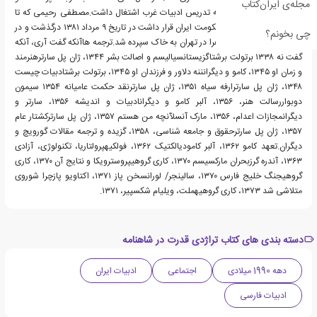
مجله‌ی ایران‌کتاب
مدتی در دانشگاه تهران به تدریس ادبیات غرب اشتغال داشت.مصطفی رحیمی که تا
زمان مرگش مورد غضب حکومت ایران قرار داشت در تاریخ ۹ مرداد ۱۳۸۱ درگذشت و در
چی بخونم؟
قطعه هنرمندان بهشت زهرا در تهران به خاک سپرده شد.ترجمه هاآنکه گفت آری، آنکه
گفت نه ۱۳۳۸ برتولت برشتاگزیستانسیالیسم و اصالت بشر ۱۳۴۴، ژان پل سارترهنرمند
و زمان او ۱۳۴۵، کامو و دیگرانننه دلاور و فرزندان او ۱۳۴۵، برتولت برشتادبیات چیست
۱۳۴۸، ژان پل سارترارفه سیاه ۱۳۵۱، ژان پل سارترنقد حکمت عامیانه ۱۳۵۴ سیمون
دوبواررسالت هنر، ۱۳۵۶، آلبر کامو و دیگرانادبیات و اندیشه ۱۳۵۶، سارتر و
دیگرانمجازات اعدام، ۱۳۵۶، مارک آنسلآنچه من هستم ۱۳۵۷، ژان پل سارترکشتار عام
۱۳۵۷، ژان پل سارترحقوق و جامعه شناسی، ۱۳۵۸، گزیده و ترجمه مقالات گورویچ و
دیگران.تعهد کامو ۱۳۶۲، آلبر کامودیالکتیک ۱۳۶۲، فولکیهپرولتاریا، تکنولوژی، آزادی
۱۳۶۳، آندره گرزبحران مارکسیسم ۱۳۷۰، کاری گروهیپروسترویکا و نتایج آن ۱۳۷۰، کاری
گروهیجنگ خلیج فارس ۱۳۷۰، سالینجر/ لورانسخن پاز ۱۳۷۱، اکتاویو پازچرا شوروی
متلاشی شد ۱۳۷۳، کاری گروهیهملت، ویلیام شکسپیر، ۱۳۷۱.
دسته بندی های کتاب تراژدی قدرت در شاهنامه
دهه 1990 میلادی
اجتماعی
ادبیات ایران
ادبیات فارسی