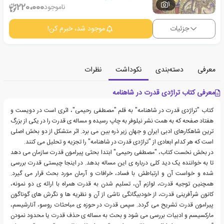
1
220،000
ناموجود
جزئیات
موجود شد، خبرم کن!
معرفی
دسته‌بندی
نکوداشت
نظرات
معرفی کتاب تراژدی قدرت در شاهنامه
کتاب "تراژدی قدرت در شاهنامه" به قلم "مصطفی رحیمی"، اثری است در دویست و
هفتاد صفحه که به همت نشر نیلوفر به چاپ رسیده و مساله ی قدرت را در یکی از بزرگ
ترین شاهکارهای ادبی ایران و جهان زیر ذره بین می برد. اثر متشکل از دو بخش اصلی
است که هر کدام ابعادی از "تراژدی قدرت در شاهنامه" را تجزیه و تحلیل می کنند.
در بخش نخست کتاب، "مصطفی رحیمی" ابتدا بحثی پیرامون قدرت سازمان می دهد
تا به خواننده یک دید کلی درباره ی این مساله بدهد. در اینجا چیستی قدرت بررسی
شده و خواست آن و ارتباطش با فساد، خرافات و آرمان مورد بحث قرار می گیرد.
همچنین توجیه قدرت، لوازم آن، تسلیم شدن به قدرت همراه با ارائه ی دو نمونه،
کانون شرآفرینی قدرت، از خودبیگانگی ناشی از آن و نظریه ها و نگرش های گوناگون
پیرامون قدرت تشریح می گردد. سپس قدرت در حوزه ی مباحثات روسو، آنارشیسم،
مارکسیسم و ادبیات بررسی می شود و بحث به مساله ی حذف قدرت یا محدود نمودن