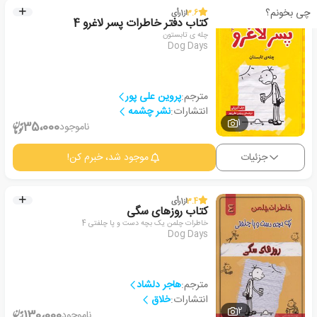
چی بخونم؟
3.6
از
1
رأی
کتاب دفتر خاطرات پسر لاغرو 4
چله ی تابستون
Dog Days
مترجم:
پروین علی پور
انتشارات:
نشر چشمه
1
35،000
ناموجود
جزئیات
موجود شد، خبرم کن!
3.4
از
1
رأی
کتاب روزهای سگی
خاطرات چلمن یک بچه دست و پا چلفتی 4
Dog Days
مترجم:
هاجر دلشاد
انتشارات:
خلاق
2
130،000
ناموجود