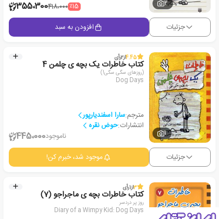
2
355،300
٪15
418،000
جزئیات
افزودن به سبد
4.45
از
2
رأی
کتاب خاطرات یک بچه ی چلمن 4
(روزهای سگی سگی!)
Dog Days
مترجم:
سارا اسفندیارپور
انتشارات:
حوض نقره
1
445،000
ناموجود
جزئیات
موجود شد، خبرم کن!
3
از
1
رأی
کتاب خاطرات بچه ی ماجراجو (7)
روز پر دردسر
Diary of a Wimpy Kid: Dog Days