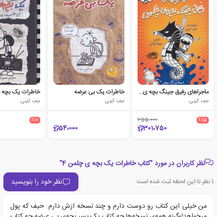
ماجراهای رفیق جینگ بچه ی چلمن 2
خاطرات یک بی عرضه
خاطرات یک بچه ی 
جف کینی
جف کینی
جف کینی
٪10
355،000
٪15
54،000
301،750
نظر کاربران در مورد "کتاب خاطرات یک بچه ی چلمن 4"
نظر خود را بنویسید
1
نظر تا این لحظه ثبت شده است
من خیلی این کتاب رو دوست دارم و چند نسخه ازش دارم. حیف که پول
میخواهد!وگرنه همه‌ی نسخه‌ها چه کتاب یک پسر بچه‌ی بی عرضه چه کتاب