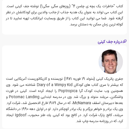
کتاب "خاطرات یک بچه ی چلمن 4" (روزهای سگی سگی!) نوشته جف کینی است.
این کتاب می تواند به عنوان یک هدیه جذاب از جانب والدین برای کودکانشان در نظر
گرفته شود. شما می توانید این کتاب را از طریق وبسایت ایرانکتاب تهیه نمایید تا در
کوتاه ترین زمان ممکن به دستتان برسد.
درباره جف کینی
جفری پاتریک کینی (متولد 19 فوریه 1971) نویسنده و کاریکاتوریست آمریکایی است
که بیشتر با سری کتاب های کودکان Diary of a Wimpy Kid شناخته می شود. وی
همچنین وب سایت کودک گرا Poptropica را ایجاد کرده است. کینی در فورت
واشنگتن، مریلند متولد و بزرگ شد. وی در مدرسه ابتدایی Potomac Landing و
بعدها دبیرستان اسقف McNamara، که در سال 1989 فارغ التحصیل شد، شرکت کرد.
وی یک برادر و خواهر بزرگتر و یک برادر کوچکتر دارد. او در اوایل دهه 1990 در دانشگاه
مریلند، کالج پارک شرکت کرد. در کالج بود که كینی یك طنز محبوب، Igdoof ایجاد
كرد، كه در روزنامه مدرسه چاپ شد.