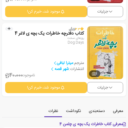
جزئیات
موجود شد، خبرم کن!
3.3
از
1
رأی
کتاب دفترچه خاطرات یک بچه ی لاغر 4
روزهای سخت
Dog Days
مترجم:
میترا لبافی
انتشارات:
شهر قصه
1
40،000
ناموجود
جزئیات
موجود شد، خبرم کن!
معرفی
دسته‌بندی
نکوداشت
نظرات
معرفی کتاب خاطرات یک بچه ی چلمن 4