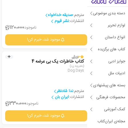
دسته بندی موضوعی
مترجم:
صدیقه خداخواه
انتشارات:
نشر قیوم
لوازم تحریر
1
120،000
ناموجود
انواع داستان
جزئیات
موجود شد، خبرم کن!
کتاب های برگزیده
3
از
1
رأی
جوایز ادبی
کتاب خاطرات یک بی عرضه 4
(دفترچه زرد)
Dog Days
ادبیات ملل
بسته های پیشنهادی
مترجم:
ندا شادنظر
انتشارات:
ایران بان
محصولات فرهنگی
2
330،000
ناموجود
کمک آموزشی
جزئیات
موجود شد، خبرم کن!
مجله‌ی ایران‌کتاب