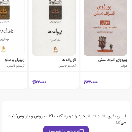
بورژوای اشراف منش
قورباغه ها
زنبوران و صلح
مولیر
آریستو فانیس
آریستو فانیس
22،000
22،000
اولین نفری باشید که نظر خود را درباره "کتاب اکلسیازوس و پلوتوس" ثبت
می‌کند
نظر خود را بنویسید