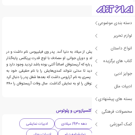
درباره آریستو فانیس
دسته بندی موضوعی
لوازم تحریر
انواع داستان
آریستوفان در سال ۴۴۸ پیش از میلاد به دنیا آمد. پدر وی فیلیپوس نام داشت و در
آئیگینا می‌زیسته‌است. تولد و دوران جوانی او مصادف با اوج قدرت پریکلس پایه‌گذار
کتاب های برگزیده
دموکراسی آتن بود. در این باره که آریستوفان اصالتاً آتنی بوده باشد تردید وجود دارد و
شاید همین امر باعث گردید تا مدتی نتواند کمدی‌هایش را با نام حقیقی خود به
جوایز ادبی
نمایش بگذارد. آریستوفان پسری به نام آراروس داشت که بعدها شغل پدر را دنبال کرد
و دو نمایشنامهٔ آخر آریستوفان را او به نمایش گذاشت. سال وفات آریستوفان را ۳۸۰
ادبیات ملل
پیش از میلاد ذکر کرده‌اند.
بسته های پیشنهادی
دسته بندی های کتاب اکلسیازوس و پلوتوس
محصولات فرهنگی
کمک آموزشی
ادبیات کلاسیک
دهه 1930 میلادی
ادبیات نمایشی
نمایشنامه کمدی
نمایشنامه درام
ادبیات یونان