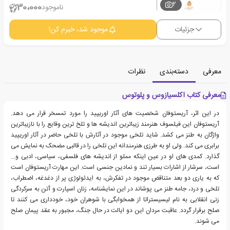
2
30،000
ناموجود
جزئیات
موجود شد، خبرم کن!
معرفی
دسته‌بندی
نظرات
معرفی کتاب اکلسیازوس و پلوتوس
در این اثر، آریستوفان شخصیت های آثار اوریپید را مورد تمسخر قرار می دهد.
آریستوفان این فیلسوف هنرمند زیباترین اندیشه ها و تلخ ترین وقایع را با نازیباترین
واژگان به طنز می کشد. شاید تلخی موجود در آثارش با تلخی حاضر در آثار اوریپید
برابری می کند. ولی او به طرزی هنرمندانه این تلخی را در قالبی مضحک به نمایش می
گذارد. کمدی های او در عین اینکه مملو از اندیشه های فلسفی، سیاسی، ادبی و...
است، سرشار از اشارات بسیار تند و نمادین جنسی است. این مهارت آریستوفان است
که به یاری دو بعد متناقض موجود در تفکرش، به ایدئولوژی پر از دغدغه، اضطراب،
تلخی و درد، جامه طنز می پوشاند در این نمایشنامه، زنان اسپارت و آتن به سرکردگی
زنی انقلابی به نام لیسیستراتا از همخوابگی با شوهران خود، خودداری می کنند تا
صلح برقرار گردد. عاقبت مردان این دو ایالت در حال جنگ، مجبور به عقد پیمان صلح
می شوند.