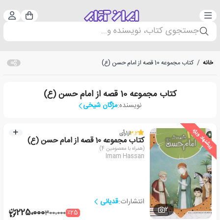
دسته‌بندی
ورود 
سبد خرید
جستجوی کتاب، نویسنده و...
خانه
/
کتاب مجموعه 10 قصه از امام حسن (ع)
کتاب مجموعه 10 قصه از امام حسن (ع)
نویسنده:
مژگان شیخی
پیشنهاد ویژه
3.2
از
1
رأی
کتاب مجموعه 10 قصه از امام حسن (ع)
(همراه با معصومین 4)
Imam Hassan
انتشارات:
قدیانی
2
225،000
٪25
300،000