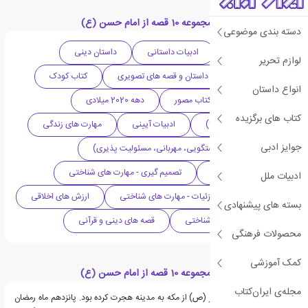
دسته بندی های کتاب مجموعه 10 قصه از امام حسن (ع)
دسته بندی موضوعی
داستان تاریخی
ادبیات داستانی
داستان دینی
لوازم تحریر
ادبیات ایران
داستان و قصه های تصویری
کتاب کودک
انواع داستان
تاریخ اسلام
کتاب مصور
دهه 2020 میلادی
کتاب های برگزیده
کودک (۹-۱۱ سال | +9)
ادبیات آیینی
مهارت های زندگی
جوایز ادبی
ارزش ها و اخلاق (راستگویی، مهربانی، مسئولیت پذیری)
آشنایی مسائل دینی
تصمیم گیری - مهارت های شناختی
ادبیات ملل
مشاهده و توجه به جزئیات - مهارت های شناختی
ارزش های اخلاقی
بسته های پیشنهادی
هوش و مهارت های شناختی
قصه های دینی و قرآنی
محصولات فرهنگی
کمک آموزشی
قسمت هایی از کتاب مجموعه 10 قصه از امام حسن (ع)
مجله‌ی ایران‌کتاب
سه سال بود که پیامبر (ص) از مکه به مدینه هجرت کرده بود. پانزدهم ماه رمضان