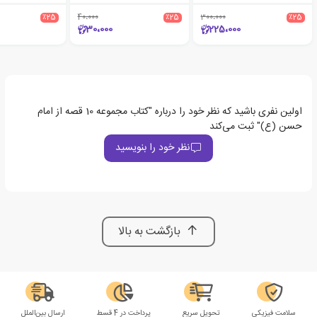
٪25
40،000
٪25
300،000
٪25
30،000
225،000
اولین نفری باشید که نظر خود را درباره "کتاب مجموعه 10 قصه از امام
حسن (ع)" ثبت می‌کند
نظر خود را بنویسید
بازگشت به بالا
سلامت فیزیکی
تحویل سریع
پرداخت در 4 قسط
ارسال بین‌الملل