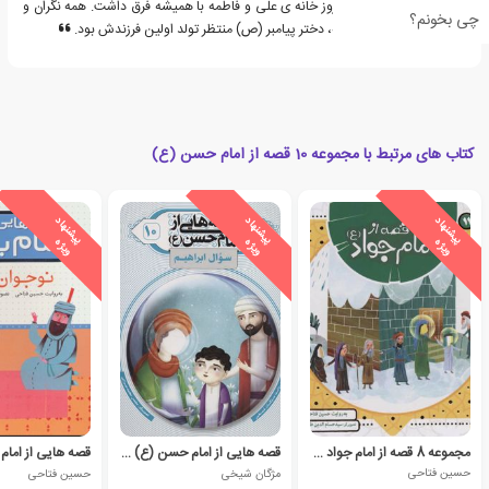
بود و شب سه شنبه. آن روز خانه ی علی و فاطمه با همیشه فرق داشت. همه نگران و
چی بخونم؟
منتظر بودند؛ چراکه فاطمه، دختر پیامبر (ص) منتظر تولد اولین فرزندش بود.
کتاب های مرتبط با مجموعه 10 قصه از امام حسن (ع)
ی
ش
ن
ه
ا
د
و
ی
ژ
ی
ش
ن
ه
ا
د
و
ی
ژ
ی
ش
ن
ه
ا
د
و
ی
ژ
پ
ه
پ
ه
پ
ه
مجموعه 8 قصه از امام جواد (ع)
قصه هایی از امام حسن (ع) _ (10)
قصه هایی از امام باق
حسین فتاحی
مژگان شیخی
حسین فتاحی