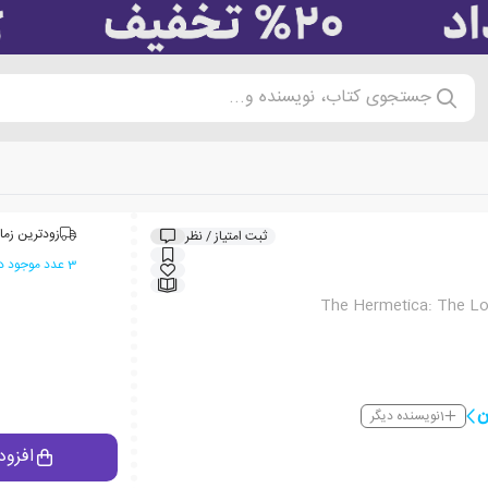
جستجوی کتاب، نویسنده و...
زودترین زما
ثبت امتیاز / نظر
3 عدد موجود در انبار ایران کتاب
The Hermetica: The L
ن
1
نویسنده دیگر
افزود