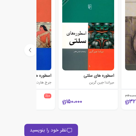
اسطوره های سلتی
اسطوره های مصری
میراندا جین گرین
جرج هارت
280،000
٪10
360،00
252،000
150،000
32
نظر خود را بنویسید