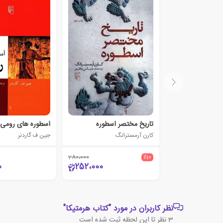
تاریخ مختصر اسطوره
اسطوره های رومی
کارن آرمسترانگ
جین ف گاردنر
280،000
٪10
0
252،000
نظر کاربران در مورد "کتاب هرمتیکا"
3
نظر تا این لحظه ثبت شده است