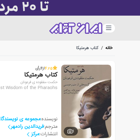
دسته‌بندی
خانه
/
کتاب هرمتیکا
4.25
از
4
رأی
کتاب هرمتیکا
حکمت مفقوده ی فرعونان
ost Wisdom of the Pharaohs
نویسنده:
مجموعه ی نویسندگا
مترجم:
فریدالدین رادمهر
1
انتشارات:
مرکز