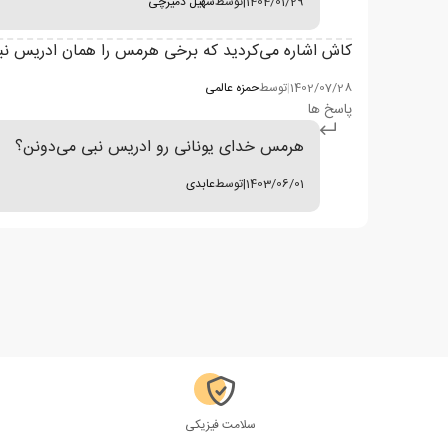
1404/01/29
|
توسط
سهیل دمیرچی
کاش اشاره می‌کردید که برخی هرمس را همان ادریس نبی
1402/07/28
|
توسط
حمزه عالمی
پاسخ ها
هرمس خدای یونانی رو ادریس نبی می‌دونن؟
1403/06/01
|
توسط
عابدی
سلامت فیزیکی