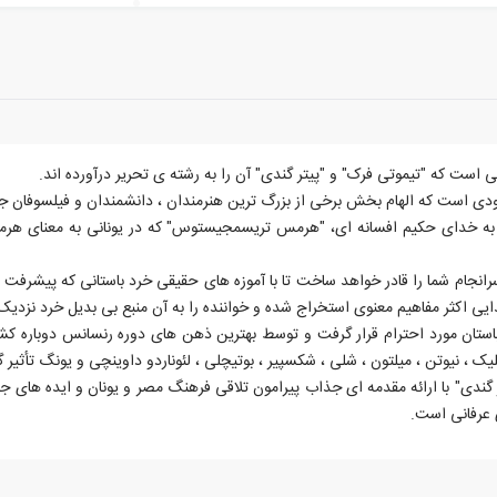
 است که "تیموتی فرک" و "پیتر گندی" آن را به رشته ی تحریر درآورده اند.
لودی است که الهام بخش برخی از بزرگ ترین هنرمندان ، دانشمندان و فیلسوفان ج
به خدای حکیم افسانه ای، "هرمس تریسمجیستوس" که در یونانی به معنای هرم
انجام شما را قادر خواهد ساخت تا با آموزه های حقیقی خرد باستانی که پیشرفت 
بتدایی اکثر مفاهیم معنوی استخراج شده و خواننده را به آن منبع بی بدیل خرد نزدیک
استان مورد احترام قرار گرفت و توسط بهترین ذهن های دوره رنسانس دوباره
، نیوتن ، میلتون ، شلی ، شکسپیر ، بوتیچلی ، لئوناردو داوینچی و یونگ تأثیر
ر گندی" با ارائه مقدمه ای جذاب پیرامون تلاقی فرهنگ مصر و یونان و ایده های جا
 عرفانی است.