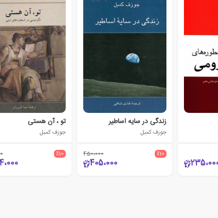
زندگی در سایه اساطیر
تو ، آن هستی
جوزف کمبل
جوزف کمبل
0
٪10
450،000
٪10
4،000
405،000
235،00