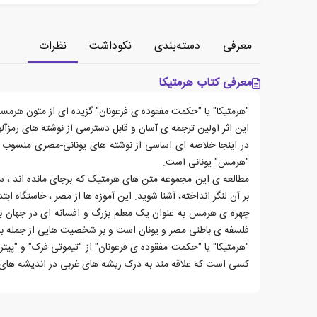
معرفی
دسته‌بندی
نکوداشت
نظرات
معرفی کتاب هرمتیکا
"هرمتیکا" یا "حکمت مفقوده ی فرعونان" گزیده ای از متون هرمسی
این اثر اولین ترجمه ی آسان و قابل دسترسی از نوشته های رمزآ
در اینجا خلاصه ای اساسی از نوشته های یونانی-مصری منسوب 
"هرمس" یونانی است.
مطالعه ی این مجموعه متن های هرمتیک که برجای مانده اند ، سر
بر آن لنگر انداخته، آشنا شوید. این آموزه ها از مصر ، خاستگاه ا
چهره ی هرمس به عنوان یک معلم بزرگ و افسانه ای در جهان ب
فلسفه ی باطنی مصر و یونان است و بر شخصیت هایی از جمله بلیک 
"هرمتیکا" یا "حکمت مفقوده ی فرعونان" از "تیموتی فرک" و "پیت
کسی است که علاقه مند به درک ریشه های غربی در اندیشه های