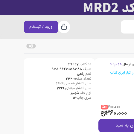
ورود / ثبت‌نام
سبد خرید
ن ارسال:
18 مرداد
کد کتاب:
29647
شابک:
978-9643058388
قطع:
رقعی
تعداد صفحه:
232
سال انتشار شمسی:
1404
سال انتشار میلادی:
1999
نوع جلد:
شومیز
سری چاپ:
12
٪10
400،000
360،000
ن به سبد