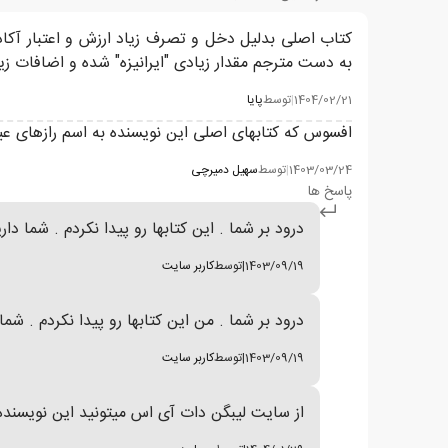
کتاب اصلی بدلیل دخل و تصرف زیاد ارزش و اعتبار آکا
به دست مترجم مقدار زیادی "ایرانیزه" شده و اضافات زی
1404/02/21
|
توسط
پایا
افسوس که کتابهای اصلی این نویسنده به اسم رازهای عیسی
1403/03/24
|
توسط
سهیل دمیرچی
پاسخ ها
درود بر شما . این کتابها رو پیدا نکردم . شما دار
1403/09/19
|
توسط
کاربر سایت
درود بر شما . من این کتابها رو پیدا نکردم . ش
1403/09/19
|
توسط
کاربر سایت
از سایت لیبگن دات آی اس میتونید این نویسنده 