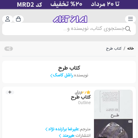
دسته‌بندی
ورود 
سبد خرید
جستجوی کتاب، نویسنده و...
خانه
/
کتاب طرح
کتاب طرح
نویسنده:
راشل کاسک
3.2
از
1
رأی
کتاب طرح
Outline
مترجم:
علیرضا برازنده نژاد
انتشارات:
هیرمند