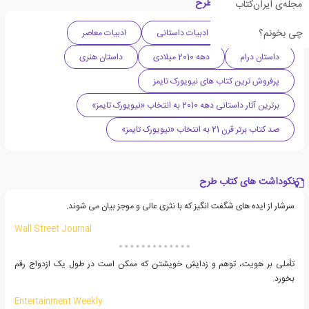
دسته بندی های کتاب طرح
مجله‌ی ایران‌کتاب
چی بخونم؟
ادبیات کانادا
ادبیات داستانی
ادبیات معاصر
داستان درام
دهه 2010 میلادی
داستان هنری
پرفروش ترین کتاب های نیویورک تایمز
برترین آثار داستانی دهه 2010 به انتخاب «نیویورک تایمز»
صد کتاب برتر قرن 21 به انتخاب «نیویورک تایمز»
نکوداشت های کتاب طرح
سرشار از ایده های شگفت انگیز که با نثری عالی و موجز بیان می شوند.
Wall Street Journal
تأملی بر هویت، توهم و زدایش خویشتن که ممکن است در طول یک ازدواج رقم
بخورد.
Entertainment Weekly