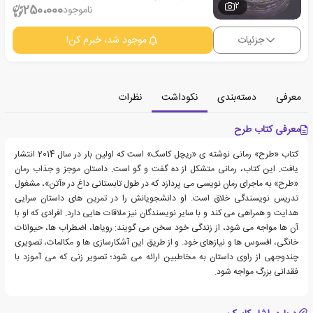
2
250،000
ناموجود
جزئیات
موجود شد، خبرم کن!
معرفی
دسته‌بندی
نکوداشت
نظرات
معرفی کتاب طرح
کتاب «طرح» رمانی نوشته ی «ریچل کاسک» است که اولین بار در سال 2014 انتشار
یافت. این کتاب، رمانی متشکل از ده گفت و گو است. داستان موجز و جذاب رمان
«طرح» به ماجرای رمان نویسی می پردازد که در طول تابستانی داغ در «آتن»، مشغول
تدریس نویسندگی خلاق است. او دانشجویانش را در تمرین های داستان سرایی
هدایت و همراهی می کند و با سایر نویسندگان نیز ملاقات هایی دارد. افرادی که او با
آن ها مواجه می شود، از زندگی خود سخن می گویند: رویاها، اضطراب ها، حیوانات
خانگی، افسوس ها و نیازهای خود. و از طریق این آشکارسازی ها و مکالمات، تصویری
چندوجهی از راوی داستان به مخاطبین ارائه می شود؛ تصویر زنی که می آموزد با
فقدانی بزرگ مواجه شود.