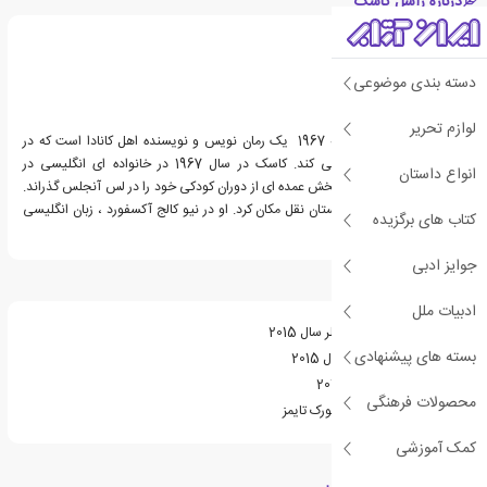
درباره راشل کاسک
دسته بندی موضوعی
لوازم تحریر
راشل کاسک زاده 8 فوریه 1967 یک رمان نویس و نویسنده اهل کانادا است که در
انگلستان زندگی و کار می کند. کاسک در سال 1967 در خانواده ای انگلیسی در
انواع داستان
ساسکاتون به دنیا آمد و بخش عمده ای از دوران کودکی خود را در لس آنجلس گذراند.
وی در سال 1974 به انگلستان نقل مکان کرد. او در نیو کالج آکسفورد ، زبان انگلیسی
کتاب های برگزیده
خوانده است.
جوایز ادبی
ویژگی های کتاب طرح
ادبیات ملل
نامزد جایزه اسکاتیابنک گیلر سال 2015
بسته های پیشنهادی
نامزد جایزه گاورنر کانادا سال 2015
نامزد نشان کارنگی سال 2016
محصولات فرهنگی
از کتاب های پرفروش نیویورک تایمز
کمک آموزشی