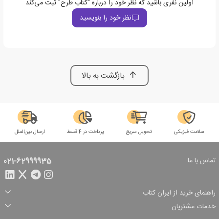
اولین نفری باشید که نظر خود را درباره "کتاب طرح" ثبت می‌کند
نظر خود را بنویسید
بازگشت به بالا
سلامت فیزیکی
تحویل سریع
پرداخت در 4 قسط
ارسال بین‌الملل
تماس با ما
021-62999935
راهنمای خرید از ایران کتاب
ثبت سفارش
شیوه پرداخت
خدمات مشتریان
تخفیف‌های خرید
شرایط ارسال سفارش