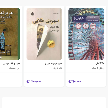
دگرگونی
سهره ی طلایی
هر دو نفر بودن
راشل کاسک
دانا تارت
الی اسمیت
1،200،000
190،000