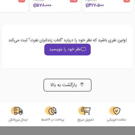
٪10
680،000
٪15
450،000
٪5
578،000
427،500
اولین نفری باشید که نظر خود را درباره "کتاب زندانیان نفرت" ثبت می‌کند
نظر خود را بنویسید
بازگشت به بالا
سلامت فیزیکی
تحویل سریع
پرداخت در 4 قسط
ارسال بین‌الملل