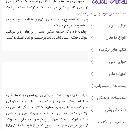
توضیح می دهد که چگونه مجرمان در سیستم های اعتقادی تحریف شده کنترل می
شوند که رفتار آنها را کنترل می کند و نشان می دهد که چگونه تحریف در تفکر
دسته بندی موضوعی
پیامدهای شومی را به همراه دارد.
او در اصل در این کتاب طرحی برای تصحیح سیستم های فکری و اعتقادی پیچیده و در
لوازم تحریر
نتیجه کاهش انواع مختلف خصومت فراهم می کند.
همچنین بحث می کند که چگونه فرد و کل جامعه ممکن است از ابزارهای روان درمانی
انواع داستان
برای جلوگیری از مسیرهای روانی جنگ ، نسل کشی ، تجاوز جنسی و قتل استفاده کنند.
کتاب های برگزیده
درباره آرون بک
جوایز ادبی
ادبیات ملل
بسته های پیشنهادی
آرون تمکین بک زاده ۱۸ ژوئیه ۱۹۲۱ یک روانپزشک آمریکایی و پروفسور بازنشسته گروه
محصولات فرهنگی
روانپزشکی در دانشگاه پنسیلوانیا است. بسیاری از مردم وی را برای شناخت درمانی
می‌شناسند. تئوری وی به‌طور گسترده برای درمان بیماری اختلال افسردگی اساسی به
کمک آموزشی
انگلیسی به کار برده می‌شود. بک، هم‎چنین یک تست روان‌شناسی را طراحی
کرده‎است که در آن فرد آزمایش شونده، پرسشنامه‎ای را پر کرده و نتیجه آن را می‎تواند
مجله‌ی ایران‌کتاب
بدون نیاز به کمک پرسشگر مورد بررسی قرار دهد. آزمون تصور از خود بک (BSCT)