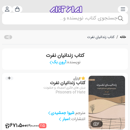
دسته‌بندی
ورود 
سبد خرید
جستجوی کتاب، نویسنده و...
خانه
/
کتاب زندانیان نفرت
کتاب زندانیان نفرت
نویسنده:
آرون بک
4
از
1
رأی
کتاب زندانیان نفرت
بنیان های فکری استبداد و خشونت
Prisoners of Hate
مترجم:
شیوا جمشیدی
انتشارات:
اسبار
2
671،500
٪15
790،000