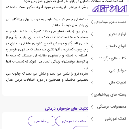
آموزنده است و سوالات متداول در پایان هر فصل به خوبی تصور می شود. ...
آرنتز و جیکوب موفق می شوند بینشی فریبنده در مورد آنچه ممکن است مشاهده
کنیم ارائه دهند.
طرحواره درمانی در عمل مقدمه ای جامع در مورد طرحواره درمانی برای پزشکان غیر
دسته بندی موضوعی
تخصصی است که مایلند آن را در عمل خود بگنجانند.
نویسندگان - رهبران جهانی در این زمینه - نشان می دهند که چگونه اهداف طرحواره
لوازم تحریر
درمانی برای بهبود طرحواره های خود-شکست دهنده ، کمک به بیماران برای جلوگیری از
استفاده از سبک های مقابله ای ناسازگار و درعوض تأمین نیازهای عاطفی بیماران در
انواع داستان
زندگی روزمره است. در این چارچوب گسترده ، آنها نشان می دهند که حالتهای طرحواره
چگونه حالتهای احساسی لحظه به لحظه و پاسخهای مقابله ای هستند که همه ما
کتاب های برگزیده
تجربه می کنیم ، چگونه آنها توسط موقعیتهای زندگی ایجاد می شوند که نسبت به آنها
بیش از حد حساس هستیم .
جوایز ادبی
این کتاب رویکرد بسیار گسترده تری را نشان می دهد و نشان می دهد که چگونه می
توان آن را در اختلالات شخصیتی مختلف و همچنین در مورد اختلالات مزمن اعمال
ادبیات ملل
کرد.
بسته های پیشنهادی
محصولات فرهنگی
دسته بندی های کتاب تکنیک های طرحواره درمانی
کمک آموزشی
ادبیات آمریکا
دهه 2010 میلادی
روانشناسی