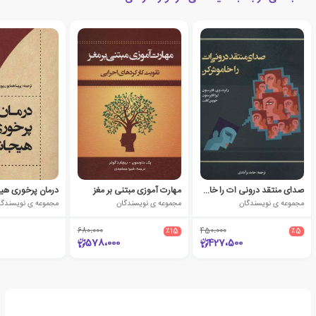
صدای منتقد درونی ات را خاموش کن
مهارت آموزی مبتنی بر مغز
درمان پرخوری هی
مجموعه ی نویسندگان
مجموعه ی نویسندگان
مجموعه ی نویسندگا
680،000
٪15
450،000
٪5
578،000
427،500