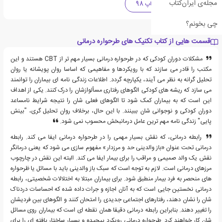
مجله‌ی ایران‌کتاب
پرفروش ترین های چاپ 98
چی بخونم؟
قسمت هایی از کتاب تکنیک های طرحواره درمانی
مشکلات دوران کودکی که در طرحواره درمانی بسیار مهم تر از CBT هستند و این
مکتب را قادر می سازند که با رویکردها و مفاهیمی که اساسا روان پویشانه یا روان
تحلیل گرانه به نظر می آیند، یکپارچه گردد. اطلاعات زندگی نامه ای بیماران را توانمند
می سازد که ریشه های کودکی الگوهای رفتاری مسألوازشان را درک کنند. یکی از اهداف
این است که به بیماران کمک شود تا الگوهای فعلی شان را نتیجه شرایط نامساعد
دوران کودکی و نوجوانی شان ببینند. با این حال، برخلاف روان تحلیل گری، "بینش
پایی" زندگی نامه مهم ترین عامل درمانبخش محسوب نمی شود.
رابطه درمانی، که نقش بسیار مهمی را در طرحواره درمانی ایفا می کند. رابطه
درمانی تحت عنوان «باز والدینی حد و مرزدار » مفهوم سازی می شود که یعنی درمانگر
نقش یک والد صمیمی و مراقب را برای بیمار ایفا می کند. البته این نقش در چارچوب
مرزهای درمانی است. لازم به توجه است که سبک باز والدینی باید با مسائل یا ظرحواره
های منحصر به فرد بیمار منطبق شود. برای بیماران مبتلا به اختلالات شخصیتی، رابطه
درمانی نخستین جایی است که به آنان اجازه و جرات داده شده که احساسات دردناک
شان را نشان دهند، رفتارهای اجتماعی جدیدی را امتحان کنند و الگوهای بین فردیشان
را تغییر دهند. بنابراین رابطه درمانی دقیقا همان نقطه ای است که بیماران روی مسائل
شان کار خواهند کرد. طرحواره درمانی رویکرد پیچیده و بسیار ساختار یافته ای را برای