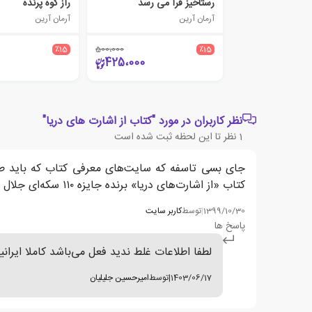
رستاخیز فرا می رسد
راز کوه پرنده
آرمان آرین
آرمان آرین
٪15
500،000
٪15
425،000
نظر کاربران در مورد "کتاب از اشارت های دریا"
1
نظر تا این لحظه ثبت شده است
جای بسی تاسفه که سایت‌های معرفی کتاب که باید طلایه
کتاب «از اشارت‌های دریا» برنده جایزه ۱۱۰ سکه‌ای جلال آل‌احمد شود. فعل می‌باشد صددرصد غلطه. ما همچین فعلی در فارسی نداریم.
1399/10/30
|
توسط
کاربر سایت
پاسخ ها
لطفا اطلاعات غلط ندید فعل می‌باشد کاملا ایرانی
1403/06/17
|
توسط
امیرحسین جلیلیان