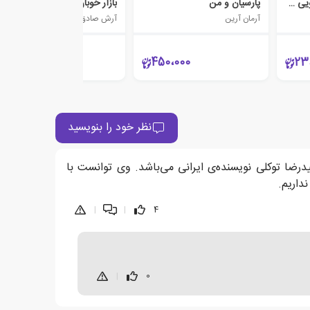
بومی سازی رئالیسم جادویی در ایران
پارسیان و من
بازار خوبان
آرمان آرین
آرش صادق بیگی
65،000
450،000
23
نظر خود را بنویسید
درضا توکلی نویسنده‌ی ایرانی می‌باشد. وی توانست با
|
|
4
|
0