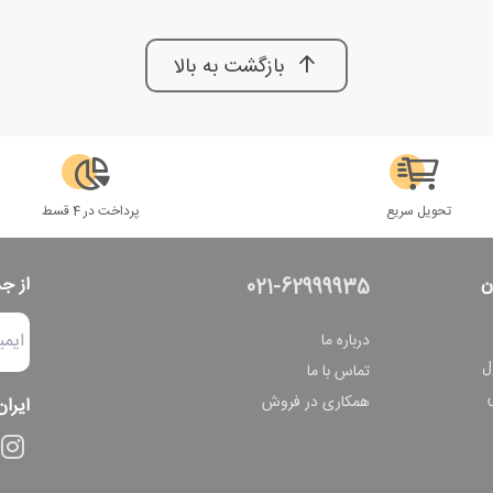
بازگشت به بالا
تحویل سریع
پرداخت در 4 قسط
ن
از ج
021-62999935
درباره ما
ل
تماس با ما
همکاری در فروش
ایران