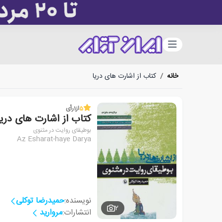
دسته‌بندی
خانه
/
کتاب از اشارت های دریا
5
از
1
رأی
کتاب از اشارت های دریا
بوطیقای روایت در مثنوی
Az Esharat-haye Darya
نویسنده:
حمیدرضا توکلی
2
انتشارات:
مروارید