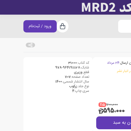
ورود / ثبت‌نام
سبد خرید
 ارسال:
24 مرداد
کد کتاب:
31000
شابک:
978-9641911128
 انبار نشر
قطع:
وزیری
تعداد صفحه:
707
سال انتشار شمسی:
1400
نوع جلد:
زرکوب
سری چاپ:
4
٪15
700،000
595،000
ن به سبد