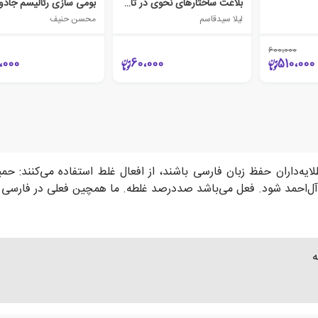
بلاغت ساختارهای نحوی در تاریخ بیهقی
لیلا سیدقاسم
محسن حنیف
600،000
،000
60،000
510،000
‌داران حفظ زبان فارسی باشند، از افعال غلط استفاده می‌کنند: حمی
ه