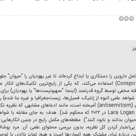
. 😐😐😐
ز.
 داروین را دستکاری یا ابداع کرده‌اند تا غیر یهودیان را "حیوان" جلوه 
توطئه مخفی توسط گروه قدرتمند (اینجا "صهیونیست‌ها" یا یهودیان) برای
ه شواهد علمی انبوه از ژنتیک، فسیل‌ها، زیست‌جغرافیا و غیره بنا شده)
را زیر سؤال ببرد. این ادعا اغلب با ضدیت یهودی (antisemitism) آمیخته است، مانن
تا بگویند داروین "اجیر" شده بود (مثل اظهارات Lara Logan در ۲۰۲۲ که محکوم 
اروین درباره نیای مشترک همه انسان‌ها است و هیچ تمایز نژادی یا توج