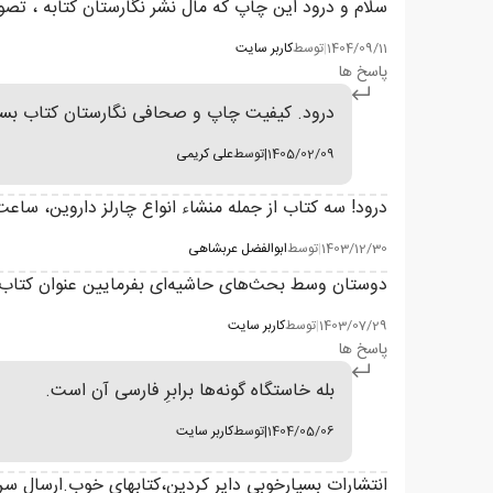
سلام و درود این چاپ که مال نشر نگارستان کتابه ، تصو
1404/09/11
|
توسط
کاربر سایت
پاسخ ها
درود. کیفیت چاپ و صحافی نگارستان کتاب بسیار
1405/02/09
|
توسط
علی کریمی
درود! سه کتاب از جمله منشاء انواع چارلز داروین، ساعت‌
1403/12/30
|
توسط
ابوالفضل عربشاهی
دوستان وسط بحث‌های حاشیه‌ای بفرمایین عنوان کتاب نب
1403/07/29
|
توسط
کاربر سایت
پاسخ ها
بله خاستگاه گونه‌ها برابرِ فارسی آن است.
1404/05/06
|
توسط
کاربر سایت
انتشارات بسیارخوبی دایر کردین،کتابهای خوب.ارسال سریع