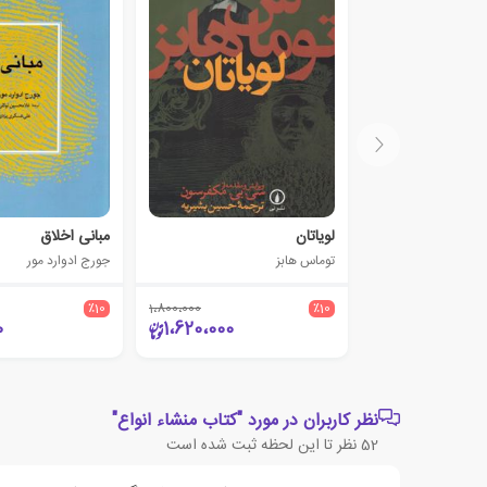
لویاتان
مبانی اخلاق
توماس هابز
جورج ادوارد مور
٪10
1،800،000
٪10
0
1،620،000
نظر کاربران در مورد "کتاب منشاء انواع"
52
نظر تا این لحظه ثبت شده است