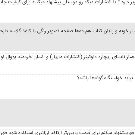
یر داره ؟ یا انتشارات دیگه رو دوستان پیشنهاد میکنید برای کیفیت چا
 خوبه و پایان کتاب هم ده‌ها صفحه تصویر رنگی با کاغذ گلاسه داره؛ 
ساز نابینای ریچارد داوکینز (انتشارات مازیار) و انسان خردمند یووال 
اید خواستگاه گونه‌ها باشه؟
،پیشنهاد میکنم برای قیمت پایین‌تر ازکاغذ ارزانتری استفاده شود طور