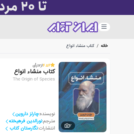
دسته‌بندی
خانه
/
کتاب منشاء انواع
4.54
از
12
رأی
کتاب منشاء انواع
The Origin of Species
نویسنده:
چارلز داروین
مترجم:
نورالدین فرهیخته
2
انتشارات:
نگارستان کتاب