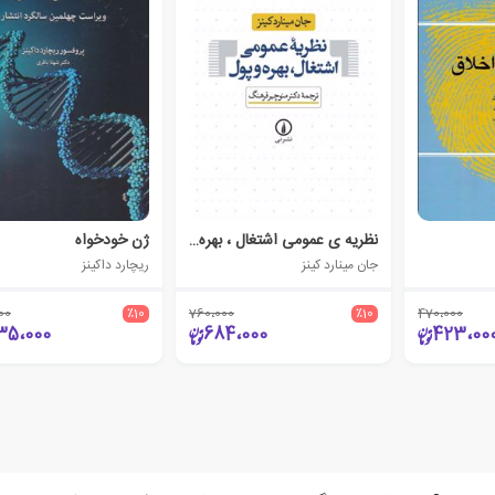
نظریه ی عمومی اشتغال ، بهره و پول
ژن خودخواه
جان مینارد کینز
ریچارد داکینز
00
٪10
760،000
٪10
470،000
35،000
684،000
423،00