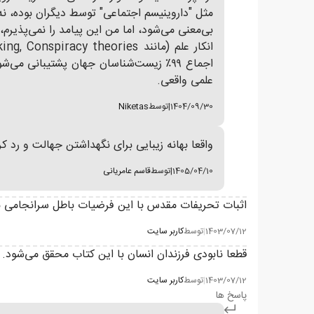
بی‌معنی می‌شود، اما من این پیامد را نمی‌پذیرم
اجماع ۹۹٪ زیست‌شناسان جهان پشتیبانی م
علمی واقعی.
1404/09/30
|
توسط
Niketas
واقعا بهانه زیبایی برای نگهداشتن جهالت و رد کر
1405/04/10
|
توسط
قاسم عامریانی
اثبات تحریفات مقدس با این فرضیات باطل سرانجامی 
1403/07/12
|
توسط
کاربر سایت
قطعا نابودی فرزندان انسان با این کتاب محقق می‌شود. با ت
1403/07/12
|
توسط
کاربر سایت
پاسخ ها