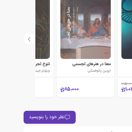
معنا در هنرهای تجسمی
تنوع تجربه دینی
اروین پانوفسکی
ویلیام جیمز
1،150،0
190،000
85،000
1،0
نظر خود را بنویسید