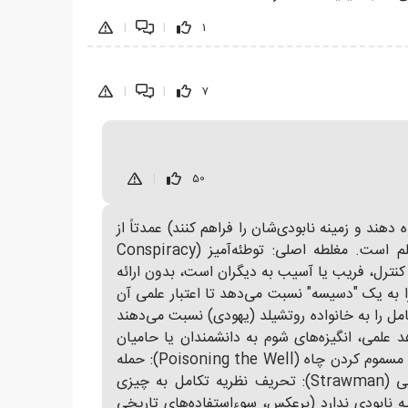
|
|
1
|
|
7
|
50
دهند و زمینه نابودی‌شان را فراهم کنند) عمدتاً از
یک مغلطه توطئه‌آمیز (Conspiracy Theory Fallacy) استفاده می‌کند، که یکی از رایج‌ترین تکنیک‌های انکار علم است. مغلطه اصلی: توطئه‌آمیز (Conspiracy
 کنترل، فریب یا آسیب به دیگران است، بدون ارائه
 را به یک "دسیسه" نسبت می‌دهد تا اعتبار علمی آن
د ادعاهای مشابهی که نظریه تکامل را به خانواده روتشیلد (یهودی) نسبت می‌دهند
شد). هدف: به جای مقابله با شواهد علمی، انگیزه‌های شوم به دانشمندان یا حامیان
نسبت می‌دهد (مثل "می‌خواهند غیر یهودیان را حیوان بدانند و نابود کنند"). مغلطه‌های مکمل رایج در چنین انکارهایی: مسموم کردن چاه (Poisoning the Well): حمله
به منبع یا انگیزه (اینجا "صهیونیست‌ها") برای بی‌اعتبار کردن کل نظریه، بدون بررسی محتوای علمی آن. مرد پوشالی (Strawman): تحریف نظریه تکامل به چیزی
یه نابودی ندارد (برعکس، سوءاستفاده‌های تاریخی