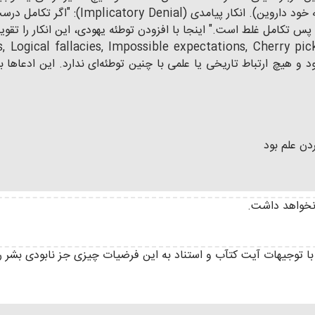
مثل "داروینیسم اجتماعی" توسط دیگران بوده
، پس تکامل غلط است." اینجا با افزودن توطئه یهودی، این انکار را تقو
ی‌شود و هیچ ارتباط تاریخی یا علمی با چنین توطئه‌ای ندارد. این ادعاها
دن علم بود
نخواهد داشت.
وجیهات آیت کتآب و استناد به این فرضیات چیزی جز نابودی بشر را به دنبال