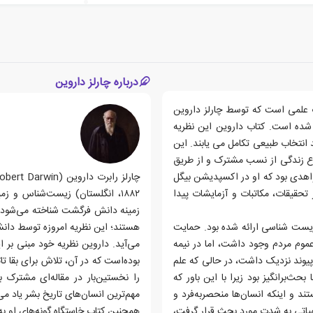
درباره چارلز داروین
 24 نوامبر 1859، اثری از ادبیات علمی است که توسط چارلز داروین
 شده است. کتاب داروین این نظریه
انتخاب طبیعی تکامل می یابند. این
وع زندگی از نسب مشترک و از طریق
اهدی بود که او در اکسپدیشن بیگل
ا از تحقیقات، مکاتبات و آزمایشات پیدا
۱۸۸۲، انگلستان) زیست‌شناس و ز
زمینه دانش فرگشت شناخته می‌شود. 
زیست شناسی ارائه شده بود. حمایت
هستند؛ این نظریه امروزه توسط دانش
عموم مردم وجود داشت، اما در نیمه
می‌آید. داروین نظریه خود مبنی بر 
یوند نزدیک داشت، در حالی که علم
بوده‌است که در آن، تلاش برای بقا تا
حث‌برانگیز بود زیرا با این باور که
را نخستین‌بار در مقاله‌ای مشترک 
د و اینکه انسان‌ها منحصربه‌فرد و
مهم‌ترین انسان‌های تاریخ بشر یاد می
لهیاتی به شدت مورد بحث قرار گرفت،
همچنین کتاب خاستگاه گونه‌های او به