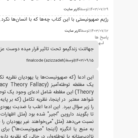
1403/07/29
|
توسط
کاربر سایت
رژیم صهیونیستی با این کتاب چه‌ها که با انسان‌ها نکرد
1403/07/12
|
توسط
کاربر سایت
پاسخ ها
جهالتت زندگیمو تحت تاثیر قرار میده دوست عزی
1403/09/15
|
توسط
finalcode (azizzadeh)
این ادعا (که صهیونیست‌ها یا یهودیان نظریه تکامل
Theory) این مغلطه شامل ادعای وجود یک 
شواهد معتبر. در اینجا، نظریه تکامل (که بر پای
نژادپرستانه یا توطئه‌وار، در حالی که نظریه د