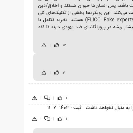
، نه خود داروین). انکار پیامدی (Implicatory Denial): "اگر تکامل درست باشد، پس انسان‌ها حیوان هستند و اخلاق/دین
یت می‌کنند. این رویکردها بخشی از تکنیک‌های کلی
انکار علم (مانند FLICC: Fake experts, Logical fallacies, Impossible expectations, Cherry picking, Conspiracy theories) هستند. نظریه تکامل با
 بیشتر ریشه در پروپاگاندای ضد یهودی دارند تا نقد
|
17
|
3
|
|
1
 نخواهد داشت . ثبت : 1403. 7. 11
|
|
1