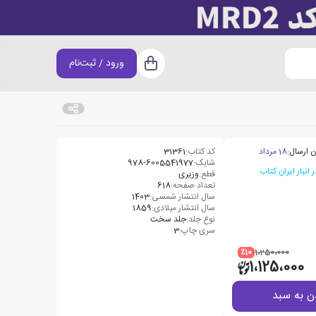
ورود / ثبت‌نام
سبد خرید
ن ارسال:
18 مرداد
کد کتاب:
31361
شابک:
978-6005541977
قطع:
وزیری
تعداد صفحه:
618
سال انتشار شمسی:
1403
سال انتشار میلادی:
1859
نوع جلد:
جلد سخت
سری چاپ:
3
٪10
1،250،000
1،125،000
ن به سبد