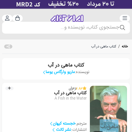
دسته‌بندی
ورود 
سبد خرید
جستجوی کتاب، نویسنده و...
خانه
/
کتاب ماهی در آب
کتاب ماهی در آب
نویسنده:
ماریو وارگاس یوسا
2.83
از
3
رأی
کتاب ماهی در آب
A Fish in the Water
مترجم:
خجسته کیهان
انتشارات:
نشر ثالث