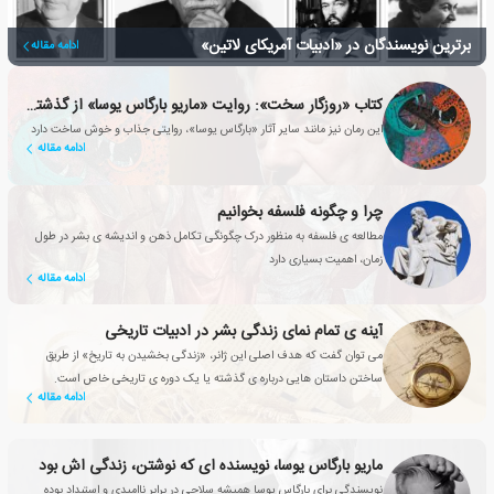
برترین نویسندگان در «ادبیات آمریکای لاتین»
ادامه مقاله
کتاب «روزگار سخت»: روایت «ماریو بارگاس یوسا» از گذشته ای ناآرام
این رمان نیز مانند سایر آثار «بارگاس یوسا»، روایتی جذاب و خوش ساخت دارد
ادامه مقاله
چرا و چگونه فلسفه بخوانیم
مطالعه ی فلسفه به منظور درک چگونگی تکامل ذهن و اندیشه ی بشر در طول
زمان، اهمیت بسیاری دارد
ادامه مقاله
آینه ی تمام نمای زندگی بشر در ادبیات تاریخی
می توان گفت که هدف اصلی این ژانر، «زندگی بخشیدن به تاریخ» از طریق
ساختن داستان هایی درباره ی گذشته یا یک دوره ی تاریخی خاص است.
ادامه مقاله
ماریو بارگاس یوسا، نویسنده ای که نوشتن، زندگی اش بود
نویسندگی برای بارگاس یوسا همیشه سلاحی در برابر ناامیدی و استبداد بوده