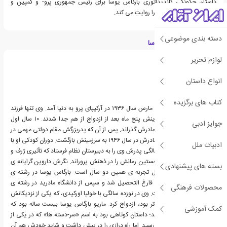
داستان چگونگی کاندیداتوری بارگاس یوسا برای رئیس جمهوری پرو- و کمپین و
شکست ناامیدکننده ی او-را روایت می کند.
دسته بندی موضوعی
درباره ماریو وارگاس یوسا
لوازم تحریر
انواع داستان
کتاب های برگزیده
ماریو بارگاس یوسا، در ۲۸ مارس سال ۱۹۳۶ در آرکیپای پرو به دنیا آمد. وی تنها فرزند
پدر و مادرش بود و والدینش پنج ماه بعد از ازدواج از هم جدا شدند. ۱۰ سال اول
جوایز ادبی
زندگیش را در بولیوی و با مادرش گذراند. پس از آن که پدربزرگش مقام دولتی مهمی در
پرو به دست آورد، همراه مادرش در سال ۱۹۴۶ به سرزمینش بازگشت. دوران کودکی او با
ادبیات ملل
سختی سپری شد.در ۱۴ سالگی پدرش وی را به دبیرستان نظام فرستاد که تأثیری ژرف و
پایا بر او نهاد و ایده ی نخستین رمانش را در ذهنش پروراند. نگرش داروین گرایانه ی
بسته های پیشنهادی
او نسبت به زندگی حاصل تجربه ی همین دو سال است. بارگاس یوسا در رشته ی
هنرهای آزاد دانشگاه لیما فارغ التحصیل شد و سپس از دانشگاه مادرید در رشته ی
محصولات فرهنگی
ادبیات درجه ی دکترا گرفت. وی در نوزده سالگی با خولیا اورکیدی، که یکی از نزدیکانش
و هجده سال از او بزرگ تر بود، ازدواج کرد. ماریو بارگاس یوسا بیست ساله بود که
کمک آموزشی
اولین داستانش منتشر شد؛ داستان کوتاهی بود به اسم «سر-دسته ها» که در یکی از
نشریات پایتخت به چاپ رسید. اما راه درازی را در پیش داشت و شاید خودش هم آن