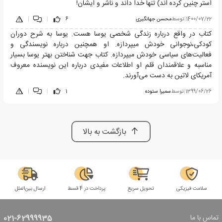
استر چنین کرده اند) تنها خدا داند و ناشر و ایشان!
1400/07/22
|
توسط
محسن جهانگیری
6
|
|
کتاب در واقع درباره زندگی شخصی یوسا هست. یوسا به شرح دوران
کودکی،نوجوانی خودش میپردازه. او همچنین درباره نویسندگی و
فعالیت‌های سیاسی خودش میپردازه. کتاب جهت شناختن بهتر یوسا بسیار
مناسبه و علاقمندان قلم او اطلاعات مفیدی درباره این نویسنده معروف
آمریکای لاتین به دست می‌آورند.
1399/06/26
|
توسط
سمیرا ستوده
1
|
|
بازگشت به بالا
سلامت فیزیکی
تحویل سریع
پرداخت در 4 قسط
ارسال بین‌الملل
تماس با ما
021-62999935