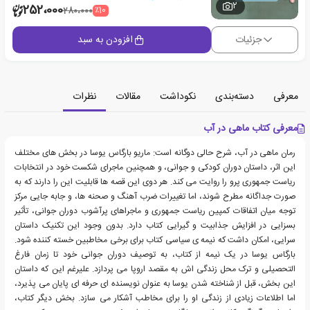
2
252،000
٪10
280،000
جزئیات
افزودن به سبد
معرفی
دسته‌بندی
نکوداشت
مقالات
نظرات
معرفی کتاب ماهی در آب
رمان ماهی در آب، شرح حالی دوگانه است: ماریو بارگاس یوسا در بخش های مختلف
این اثر، داستان دوران کودکی و جوانی، و همچنین ماجرای شکست خود در انتخابات
ریاست جمهوری پرو را روایت می کند. هر دوی این قصه ها قابلیت این را دارند که به
صورت جداگانه مطرح شوند، اما تغییرات ضرب آهنگ و صحنه ها، و جابه جایی مرکز
توجه میان اتفاقات کمپین ریاست جمهوری و ماجراهای پرآشوب دوران جوانی، تأثیر
بسزایی در افزایش جذابیت و گیرایی کتاب دارد. بدون وجود این تکنیک داستان
سرایی، امکان داشت که نیمه ی سیاسی کتاب برای برخی مخاطبین خسته کننده شود.
بارگاس یوسا در یک نیمه از کتاب، به توصیف دوران جوانی خود تا زمان فارغ
التحصیلی و ترک محل زندگی اش به مقصد اروپا می پردازد. علیرغم این که داستان
این بخش، قبل از شناخته شدن یوسا به عنوان نویسنده ای حرفه ای پایان می پذیرد،
اما اطلاعات زیادی از زندگی او را برای مخاطب آشکار می سازد. بخش دیگر کتاب،