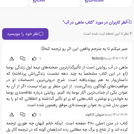
9،000
1،400،000
نظر کاربران در مورد "کتاب ماهی در آب"
نظر خود را بنویسید
4
نظر تا این لحظه ثبت شده است
صبر میکنم تا یه مترجم واقعی این اثر رو ترجمه کنه🥲
1403/09/14
|
توسط
Nobody
1
|
|
ماهی در آب روایتی است از تأثیرگذارترین صحنه‌های نیمه اول زندگی یوسا
(او در این کتاب مشخصاً به چند دهه نخست زندگی‌اش پرداخته) که
داستان‌وار به هم پیوندیافته است. شرح درونی‌ترین احساسات او در
موقعیت‌های گوناگون زندگی‌ست. از این منظر پر بیراه نیست اگر از آن به
عنوان یکی از جذاب‌ترین آثار یوسا یاد کنیم. روایتی درباره علاقه‌مندی یوسا
به خواندن و نوشتن، کتاب‌هایی که بر او تأثیر گذاشته و اتفاقاتی که او را به
سوی بدل شدن به عنوان نویسنده‌ای موفق رهنمون شده است.
1401/06/22
|
توسط
سروش كاكاوند
1
|
|
کتاب در متن اصلی ۴۸۰ صفحه است. اینکه خانم کیهان چه طوری ترجمه
کرده اند و از شاخ و برگ چه مطالبی زده اند(همان گونه که در ترجمه آثار پل