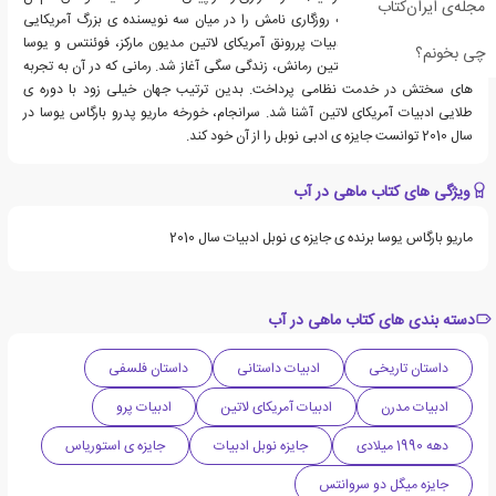
مجله‌ی ایران‌کتاب
قدر جاه طلبی نداشت که روزگاری نامش را در میان سه نویسنده ی بزرگ آمریکایی
جنوبی ببیند. امروز اما ادبیات پررونق آمریکای لاتین مدیون مارکز، فوئنتس و یوسا
چی بخونم؟
است.شهرت یوسا با نخستین رمانش، زندگی سگی آغاز شد. رمانی که در آن به تجربه
های سختش در خدمت نظامی پرداخت. بدین ترتیب جهان خیلی زود با دوره ی
طلایی ادبیات آمریکای لاتین آشنا شد. سرانجام، خورخه ماریو پدرو بارگاس یوسا در
سال 2010 توانست جایزه ی ادبی نوبل را از آن خود کند.
ویژگی های کتاب ماهی در آب
ماریو بارگاس یوسا برنده ی جایزه ی نوبل ادبیات سال 2010
دسته بندی های کتاب ماهی در آب
داستان تاریخی
ادبیات داستانی
داستان فلسفی
ادبیات مدرن
ادبیات آمریکای لاتین
ادبیات پرو
دهه 1990 میلادی
جایزه نوبل ادبیات
جایزه ی استوریاس
جایزه میگل دو سروانتس