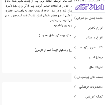
دانشگاه شیراز آغاز کرد و چند سالی پزشکی خواند، ولی پس از چندی تغییر رشته داد و
در همان‌جا مدرک کارشناسی خود را در ادبیّات فارسی گرفت. پس از آن وارد دورهٔ دکتری
ادبیات فارسی دانشگاه تهران شد و در سال ۱۳۵۷ از رسالهٔ خود به راهنمایی خانلری
دفاع کرد. او در سال ۱۳۸۰ یکی از چهره‌های ماندگار ایران لقب گرفت. کتاب‌های او در
دسته بندی موضوعی
بسیاری از دانشگاه‌های ایران تدریس می‌شود.
از آثار پرشمار او می‌توان موارد زیر را نام برد:
لوازم تحریر
نقد ادبی
داستان یک روح (تأویل داستان بوف کور صادق هدایت)
انواع داستان
سبک‌شناسی نثر
انواع ادبی
کتاب های برگزیده
راهنمای ادبیات معاصر (شرح و تحلیل گزیدهٔ شعر نو فارسی)
نگاهی به فروغ فرخزاد
جوایز ادبی
کلّیّات سبک‌شناسی
سبک‌شناسی شعر
ادبیات ملل
بسته های پیشنهادی
درباره سیروس شمیسا
محصولات فرهنگی
کمک آموزشی