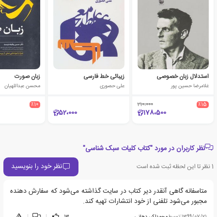
استدلال زبان خصوصی
زیبائی خط فارسی
زبان صورت
غلامرضا حسین پور
علی حصوری
محسن عبداللهیان
٪10
210،000
٪15
52،000
178،500
نظر کاربران در مورد "کتاب کلیات سبک شناسی"
نظر خود را بنویسید
1
نظر تا این لحظه ثبت شده است
متاسفانه گاهی آنقدر دیر کتاب در سایت گذاشته می‌شود که سفارش دهنده
مجبور می‌شود تلفنی از خود انتشارات تهیه کند.
1399/07/21
|
توسط
محمداکبر دهانی
13
|
|