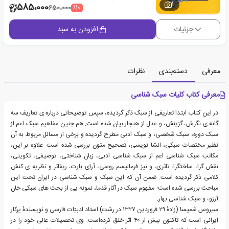
1
585،000
٪10
650،000
جزئیات
افزودن به سبد
معرفی
دسته‌بندی
نظرات
معرفی کتاب کلیات سبک شناسی
در این کتاب ابتدا تعاریفی از سبک ذکر گردیده، سپس توضیحاتی درباره ی تعاریف سه
گانه ی نگرش، گزینش، و عدل از هنجار بیان شده است. هم چنین مفاهیم سبک اعم از
سبک دوره، سبک شخصی، و سبک ادبی مطرح گردیده و برخی از مسائل مربوط به آن
نظیر مختصات سبکی، انشا نویسی، تصحیح متون بررسی شده است. علاوه بر این،
مکاتب سبک شناسی اعم از سبک شناسی ادبی، زبان شناختی، توصیفی، تکوینی،
نقش گرا، ساختگرا، تاثری، و نیز فرمالیسم روسی، آرای بارت، ریفاتر و نظریه ی کنش
کلامی ذکر گردیده است. ضمن آن که این سبک و سبک شناسی در ایران تحت این
مباحث بررسی شده است: مفهوم سبک در آثار قدما، نمونه یی از بحث های سبکی خان
آرزو، و سبک شناسی بهار.
سیروس شمیسا (زادهٔ ۲۹ فروردین ۱۳۲۷ در رشت) استاد ادبیّات فارسی و نویسندهٔ پرکار
ایرانی است که تاکنون بیش از ۴۰ اثر خلق کرده‌است. وی تحصیلات عالی خود را در