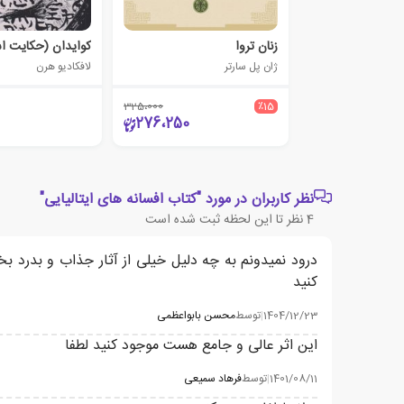
زنان تروا
کوایدان (حکایت اش
ژان پل سارتر
لافکادیو هرن
325،000
٪15
276،250
نظر کاربران در مورد "کتاب افسانه های ایتالیایی"
4
نظر تا این لحظه ثبت شده است
درود نمیدونم به چه دلیل خیلی از آثار جذاب و بدرد
کنید
1404/12/23
|
توسط
محسن بابواعظمی
این اثر عالی و جامع هست موجود کنید لطفا
1401/08/11
|
توسط
فرهاد سمیعی