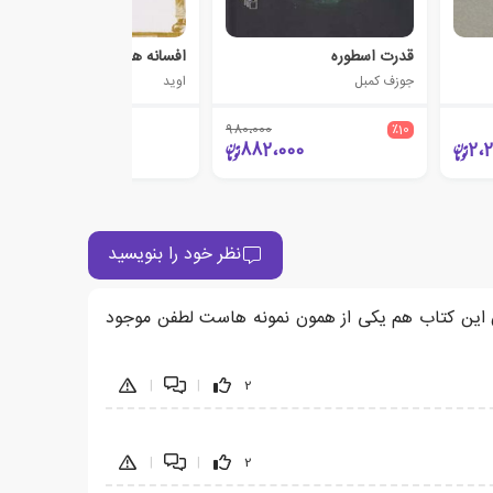
قدرت اسطوره
افسانه های دگردیسی
جوزف کمبل
اوید
980،000
٪10
370،000
882،000
2،
نظر خود را بنویسید
ن این کتاب هم یکی از همون نمونه هاست لطفن موجود
|
|
2
|
|
2