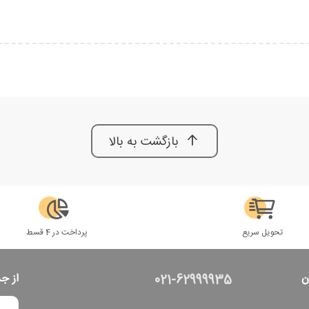
بازگشت به بالا
تحویل سریع
پرداخت در 4 قسط
ن
از ج
021-62999935