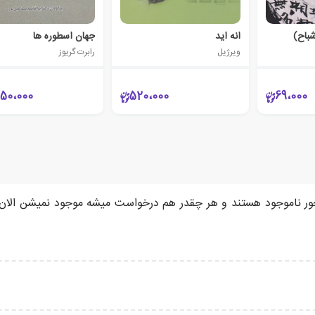
باح)
انه اید
جهان اسطوره ها
ویرژیل
رابرت گریوز
250،000
520،000
69،000
 بخور ناموجود هستند و هر چقدر هم درخواست میشه موجود نمیشن الا