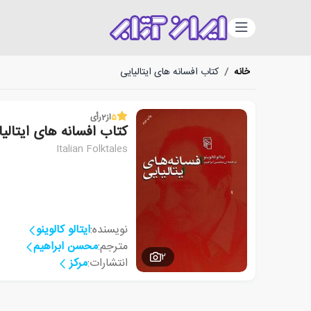
دسته‌بندی
خانه
/
کتاب افسانه های ایتالیایی
5
از
2
رأی
کتاب افسانه های ایتالیا
Italian Folktales
نویسنده:
ایتالو کالوینو
مترجم:
محسن ابراهیم
2
انتشارات:
مرکز