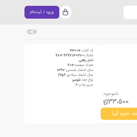
ورود / ثبت‌نام
سبد خرید
کد کتاب:
33007
شابک:
978-9642130320
قطع:
رقعی
تعداد صفحه:
603
سال انتشار شمسی:
1392
سال انتشار میلادی:
1956
نوع جلد:
شومیز
سری چاپ:
2
ناموجود
33،500
د، خبرم کن!