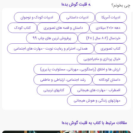
دسته بندی های کتاب به قلبت گوش بده!
چی بخونم؟
ادبیات آمریکا
ادبیات داستانی
ادبیات کودک و نوجوان
دهه 2010 میلادی
داستان و قصه های تصویری
کتاب کودک
خردسال (۶-۸ سال | +6)
پرفروش ترین های چاپ 99
کتاب تصویری
همدلی، احترام و رعایت نوبت - مهارت های اجتماعی
خیال پردازی و ماجراجویی
ارزش ها و اخلاق (راستگویی، مهربانی، مسئولیت پذیری)
داستان کودکانه
رشد اجتماعی، ارتباطی و عاطفی
اضطراب - مهارت های هیجانی
کتابهای تربیتی
مهارتهای زندگی و هوش هیجانی
مقالات مرتبط با کتاب به قلبت گوش بده!