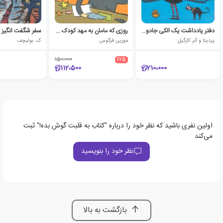
دفتر یادداشت یک الکی جادوگر 1
روزی که مامان به مهد کودک آمد
سفر شگفت انگیز آ
پردیتا و آنر کارگیل
مورین فرگوس
ک. بولیچف
150،000
٪25
112،500
210،000
اولین نفری باشید که نظر خود را درباره "کتاب به قلبت گوش بده!" ثبت
می‌کند
نظر خود را بنویسید
بازگشت به بالا