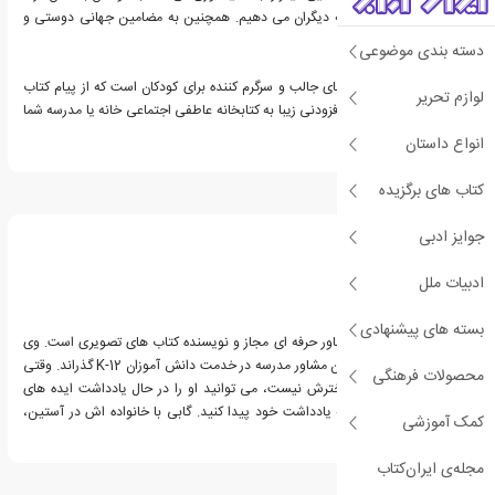
و شفقت رفتار کنیم که به دیگران می دهیم. همچنین به مضامین جهانی دوستی و
مشارکت می پردازد.
دسته بندی موضوعی
این کتاب شامل فعالیت‌های جالب و سرگرم کننده برای کودکان است که از پیام کتاب
لوازم تحریر
حمایت می‌کند. این یک افزودنی زیبا به کتابخانه عاطفی اجتماعی خانه یا مدرسه شما
است!
انواع داستان
کتاب های برگزیده
درباره گابی گارسیا
جوایز ادبی
ادبیات ملل
بسته های پیشنهادی
گابی گارسیا یک مادر، مشاور حرفه ای مجاز و نویسنده کتاب های تصویری است. وی
20 سال گذشته را به عنوان مشاور مدرسه در خدمت دانش آموزان K-12 گذراند. وقتی
محصولات فرهنگی
او مشغول نگهداری از دخترش نیست، می توانید او را در حال یادداشت ایده های
داستان هایش در دفترچه یادداشت خود پیدا کنید. گابی با خانواده اش در آستین،
کمک آموزشی
تگزاس زندگی می کند.
مجله‌ی ایران‌کتاب