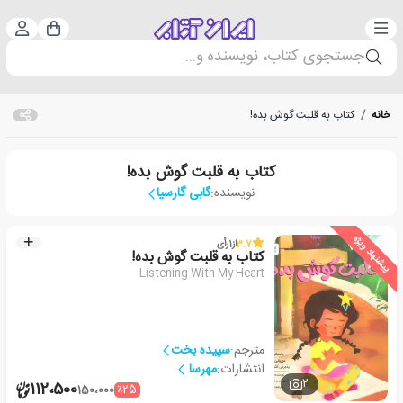
دسته‌بندی
ورود 
سبد خرید
جستجوی کتاب، نویسنده و...
خانه
/
کتاب به قلبت گوش بده!
کتاب به قلبت گوش بده!
نویسنده:
گابی گارسیا
پیشنهاد ویژه
3.7
از
1
رأی
کتاب به قلبت گوش بده!
Listening With My Heart
مترجم:
سپیده بخت
انتشارات:
مهرسا
2
112،500
٪25
150،000