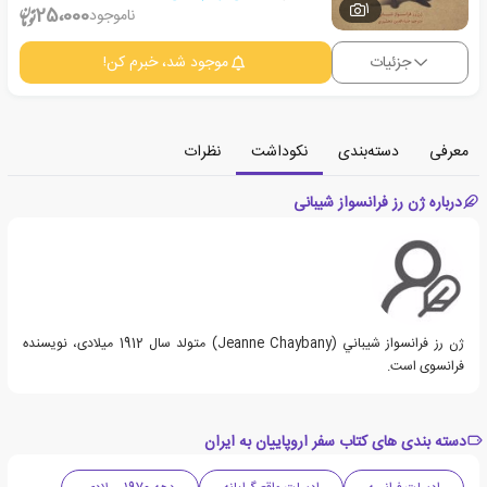
1
25،000
ناموجود
جزئیات
موجود شد، خبرم کن!
معرفی
دسته‌بندی
نکوداشت
نظرات
درباره ژن رز فرانسواز شیبانی
ژن رز فرانسواز شيباني (Jeanne Chaybany) متولد سال 1912 میلادی، نویسنده
فرانسوی است.
دسته بندی های کتاب سفر اروپاییان به ایران