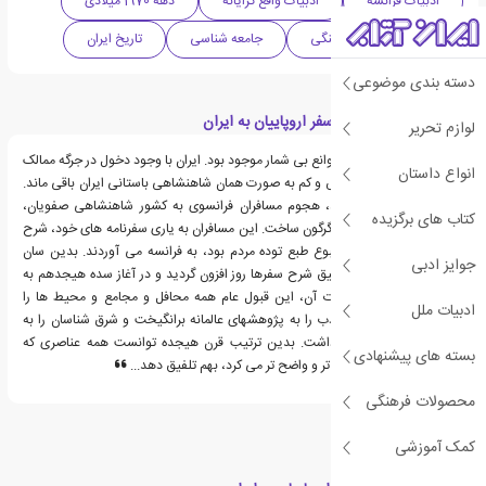
ادبیات فرانسه
ادبیات واقع گرایانه
دهه 1970 میلادی
سفرنامه
فرهنگی
جامعه شناسی
تاریخ ایران
دسته بندی موضوعی
قسمت هایی از کتاب سفر اروپاییان به ایران
لوازم تحریر
در راه شناختن ایران موانع بی شمار موجود بود. ایران با وجود دخول در جرگه ممالک
انواع داستان
اسلامی، تا سال 1660 بیش و کم به صورت همان شاهنشاهی باستانی ایران باقی ماند.
ولی از این تاریخ به بعد، هجوم مسافران فرانسوی به کشور شاهنشاهی صفویان،
کتاب های برگزیده
مفهوم "پارس، ایران" را دگرگون ساخت. این مسافران به یاری سفرنامه های خود، شرح
مشاهدات خود را که مطبوع طبع توده مردم بود، به فرانسه می آوردند. بدین سان
جوایز ادبی
ایران قبول عام یافت. توفیق شرح سفرها روز افزون گردید و در آغاز سده هیجدهم به
اوج خود رسید. به موازات آن، این قبول عام همه محافل و مجامع و محیط ها را
ادبیات ملل
فراگرفت و ارباب علم و ادب را به پژوهشهای عالمانه برانگیخت و شرق شناسان را به
فراگرفتن زبان فارسی واداشت. بدین ترتیب قرن هیجده توانست همه عناصری که
بسته های پیشنهادی
مفهوم "ایران" را مشخص تر و واضح تر می کرد، بهم تلفیق دهد...
محصولات فرهنگی
کمک آموزشی