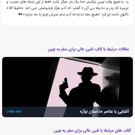
زد. ما هیچ وقت چین نرفتیم، حتا یک بار، هرگز. شاید فقط از اون جمله های عجیب و
غریبیه که پدر و مادرها می گن.» گفتم: که آدم هرگز فراموشش نمی کنه. «دقیقا آقا.»
ناگهان خنده ای کرد. «هیچ معنا نداره اما آدم تمام عمرش اونو به یاد میاره.»
مقالات مرتبط با کتاب شبی عالی برای سفر به چین
آشنایی با عناصر «داستان نوآر»
ادامه مقاله
کتاب های مرتبط با شبی عالی برای سفر به چین