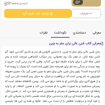
2
12،000
ناموجود
جزئیات
موجود شد، خبرم کن!
معرفی
دسته‌بندی
نکوداشت
نظرات
معرفی کتاب شبی عالی برای سفر به چین
رمان شبی عالی برای سفر به چین، با بدترین کابوس هر پدر و مادری آغاز می شود: گم
شدن بچه شان. در عصر یک روز معمولی، پدر مرتکب اشتباهی غیرعمد شده و پسر
شش ساله اش را برای پانزده دقیقه تنها می گذارد. وقتی که پدر برمی گردد، خبری از
بچه نیست و زندگی سه نفر برای همیشه دچار تغییر شده است. آیا پسرک را ربوده اند؟
آیا او مرده است؟ راوی رمان شبی عالی برای سفر به چین نفس گیر، یک مجری معروف
تلویزیون به نام رومن است که در واقعیت و خیال، به دنبال پسر گمشده اش می گردد
و از هیچ کاری برای برگرداندن او به خانه دریغ نمی کند. رومن، قاطعانه معتقد است که
پسرش مستقیما و به صورت ذهنی با او صحبت می کند و همین اعتقاد، او را وارد
رابطه ای عجیب و غیرمعمول با پسرش و همچنین ضمیر خود می کند. در همین حال،
رومن به شکل فزاینده ای بی قرار و دمدمی مزاج شده، همسر داغدار و عصبانی اش او
را طرد کرده و درنهایت شغلش را از دست می دهد. علاوه بر همه ی این ها، پلیسی