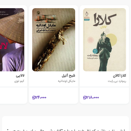
کلارا کالان
شبح آنیل
لالایی
ریچارد بی رایت
مایکل اونداتیه
کیم توی
24،000
218،000