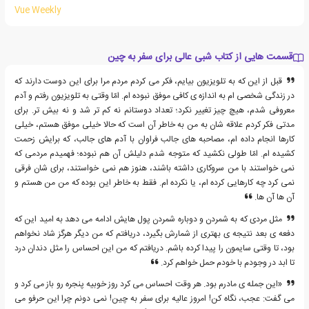
Vue Weekly
قسمت هایی از کتاب شبی عالی برای سفر به چین
قبل از این که به تلویزیون بیایم، فکر می کردم مردم مرا برای این دوست دارند که
در زندگی شخصی ام به اندازه ی کافی موفق نبوده ام. امّا وقتی به تلویزیون رفتم و آدم
معروفی شدم، هیچ چیز تغییر نکرد؛ تعداد دوستانم نه کم تر شد و نه بیش تر. برای
مدتی فکر کردم علاقه شان به من به خاطر آن است که حالا خیلی موفق هستم، خیلی
کارها انجام داده ام، مصاحبه های جالب فراوان با آدم های جالب، که برایش زحمت
کشیده ام. امّا طولی نکشید که متوجه شدم دلیلش آن هم نبوده؛ فهمیدم مردمی که
نمی خواستند با من سروکاری داشته باشند، هنوز هم نمی خواستند، برای شان فرقی
نمی کرد چه کارهایی کرده ام، یا نکرده ام. فقط به خاطر این بوده که من من هستم و
آن ها آن ها.
مثل مردی که به شمردن و دوباره شمردن پول هایش ادامه می دهد به امید این که
دفعه ی بعد نتیجه ی بهتری از شمارش بگیرد، دریافتم که من دیگر هرگز شاد نخواهم
بود، تا وقتی سایمون را پیدا کرده باشم. دریافتم که من این احساس را مثل دندان درد
تا ابد در وجودم با خودم حمل خواهم کرد.
«این جمله ی مادرم بود. هر وقت احساس می کرد روز خوبیه پنجره رو باز می کرد و
می گفت: عجب، نگاه کن! امروز عالیه برای سفر به چین! نمی دونم چرا این حرفو می