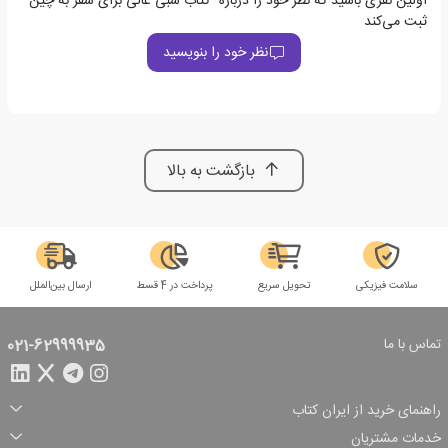
اولین نفری باشید که نظر خود را درباره "کتاب شبی عالی برای سفر به چین"
ثبت می‌کند
نظر خود را بنویسید
بازگشت به بالا
سلامت فیزیکی
تحویل سریع
پرداخت در 4 قسط
ارسال بین‌الملل
تماس با ما
021-62999935
راهنمای خرید از ایران کتاب
ثبت سفارش
شیوه پرداخت
خدمات مشتریان
تخفیف‌های خرید
شرایط ارسال سفارش