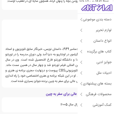
سمج که فکر می کند خود رومن بچه را پنهان کرده، همچون سایه ای در تعقیب اوست.
درباره دیوید گیلمور
دسته بندی موضوعی
لوازم تحریر
انواع داستان
دیوید گیلمور، زاده ی 22 دسامبر 1949، داستان نویس، خبرنگار سابق تلویزیون و استاد
کتاب های برگزیده
دانشگاه اهل کانادا است. گیلمور در اونتاریو به دنیا آمد ولی دوران مدرسه را در تورنتو
گذراند. او از کالج آپر کانادا و دانشگاه تورنتو فارغ التحصیل شده است. وی در سال
جوایز ادبی
1980، دبیر جشنواره ی بین المللی فیلم تورنتو شد و چهار سال در همین سمت ماند.
گیلمور سپس به شبکه ی تلویزیونیCBS پیوست و درنهایت مجری برنامه ی هنری و
ادبیات ملل
سرگرمی جمعه شب ها شد. او در این شبکه برنامه ی هنری اختصاصی خود را راه اندازی
کرد. گیلمور، برای رمان شبی عالی برای سفر به چین برنده جوایز بسیاری شده است.
بسته های پیشنهادی
ویژگی های کتاب شبی عالی برای سفر به چین
محصولات فرهنگی
کمک آموزشی
برنده ی جایزه ی گاورنر جنرال سال 2005