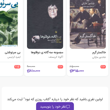
خاکستر گرم
مجموعه سه گانه ی دوقلوها
بی سرنوشتی
شاندور مارائی
آگوتا کریستف
ایمره کرتیس
٪15
900،000
٪10
350،000
٪10
810،000
315،000
اولین نفری باشید که نظر خود را درباره "کتاب روزی که نبود" ثبت می‌کند
نظر خود را بنویسید