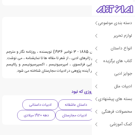
درباره دژو کوستولنیی
دسته بندی موضوعی
لوازم تحریر
انواع داستان
دژو کوستولنیی (29 مارس 1885 - 3 نوامبر 1936) نویسنده ، روزنامه نگار و مترجم
مجارستانی بود. او در تمام ژانرهای ادبی ، از شعر تا مقاله ها تا نمایشنامه ، می نوشت.
کتاب های برگزیده
او سبک خود را از نمادگرایی فرانسوی ، امپرسیونیسم ، اکسپرسیونیسم و ​​رئالیسم
روانشناختی ساخت. او پدر آینده پژوهی در ادبیات مجارستان شناخته می شود.
جوایز ادبی
ادبیات ملل
دسته بندی های کتاب روزی که نبود
بسته های پیشنهادی
داستان تاریخی
داستان عاشقانه
ادبیات داستانی
محصولات فرهنگی
ادبیات کلاسیک
ادبیات مجارستان
دهه 1920 میلادی
کمک آموزشی