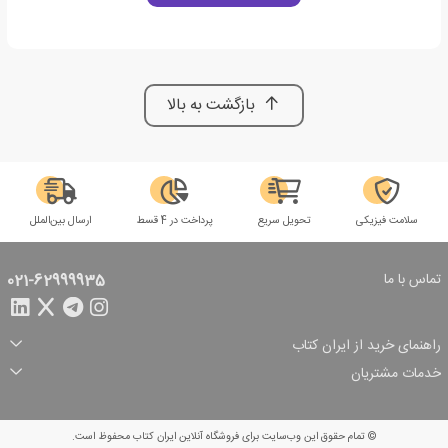
بازگشت به بالا
سلامت فیزیکی
تحویل سریع
پرداخت در 4 قسط
ارسال بین‌الملل
تماس با ما
021-62999935
راهنمای خرید از ایران کتاب
ثبت سفارش
شیوه پرداخت
خدمات مشتریان
تخفیف‌های خرید
شرایط ارسال سفارش
درباره ما
شرایط استفاده
حریم خصوصی
پیگیری سفارش
بازگرداندن سفارش
پرسش‌های متداول
© تمام حقوق این وب‌سایت برای فروشگاه آنلاین ایران کتاب محفوظ است.