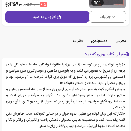
2
459،000
٪15
540،000
جزئیات
افزودن به سبد
معرفی
دسته‌بندی
نظرات
معرفی کتاب روزی که نبود
دژوکوستولنیی در پس توصیف زندگی روزمرۀ خانوادۀ وایکای، جامعۀ مجارستان را در
برهه ای از تاریخ به تصویر می کشد و به باورهای مذهبی و موضع گیری های سیاسی و
اجتماعی آن کشور می پردازد. کشوری که دوئل برای اثبات شرافت در آن مرسوم بود و
زیبایی دختران مایه مباهات و افتخار خانواده ها.
با رفتن اسکای لارک به سفر، خانواده او برای اولین بار بعد از سال ها، احساس رهایی و
شادی دارند. اما در اعماق وجودشان نگران اند، نگران به سرآمدن دوران لذت و
سعادتمندی، نگران مواجهه با واقعیتی گریزناپذیر که همواره از روبه رو شدن با آن دوری
کرده اند...
«انگار که این رمان کوتاه بی نظیر، اندوه جهان را در حبابی گنجانده است. ظاهرش مثل
قصه یکدست، فضا و شخصیت هایش معمولی، لحنش راحت و تأثیرش ویرانگر و تکان
دهنده است.» دبورا آیزنبرگ، برنده جایزۀ پن/فاکنر برای داستان