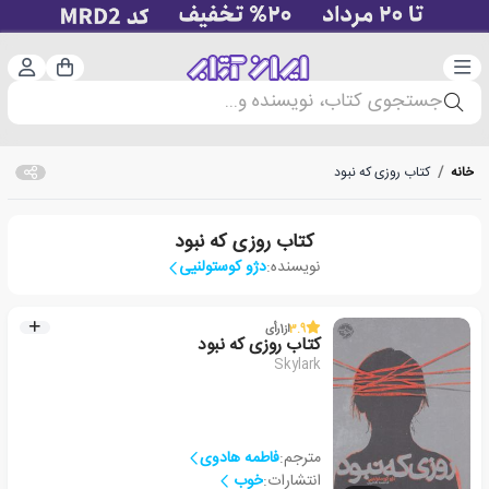
دسته‌بندی
ورود 
سبد خرید
جستجوی کتاب، نویسنده و...
خانه
/
کتاب روزی که نبود
کتاب روزی که نبود
نویسنده:
دژو کوستولنیی
3.9
از
1
رأی
کتاب روزی که نبود
Skylark
مترجم:
فاطمه هادوی
انتشارات:
خوب