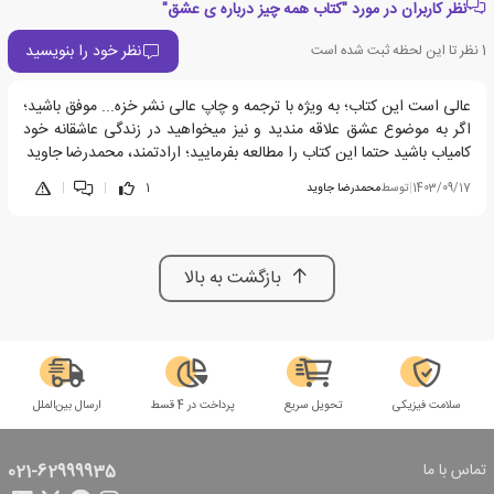
نظر کاربران در مورد "کتاب همه چیز درباره ی عشق"
نظر خود را بنویسید
1
نظر تا این لحظه ثبت شده است
عالی است این کتاب؛ به ویژه با ترجمه و چاپ عالی نشر خزه... موفق باشید؛
اگر به موضوع عشق علاقه مندید و نیز میخواهید در زندگی عاشقانه خود
کامیاب باشید حتما این کتاب را مطالعه بفرمایید؛ ارادتمند، محمدرضا جاوید
1403/09/17
|
توسط
محمدرضا جاوید
1
|
|
بازگشت به بالا
سلامت فیزیکی
تحویل سریع
پرداخت در 4 قسط
ارسال بین‌الملل
تماس با ما
021-62999935