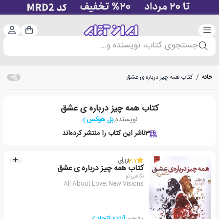
دسته‌بندی
ورود 
سبد خرید
جستجوی کتاب، نویسنده و...
خانه
/
کتاب همه چیز درباره ی عشق
کتاب همه چیز درباره ی عشق
نویسنده:
بل هوکس
3
ناشر این کتاب را منتشر کرده‌اند
3.7
از
1
رأی
کتاب همه چیز درباره ی عشق
نگاهی نو
All About Love: New Visions
مترجم:
آزاده اتحاد