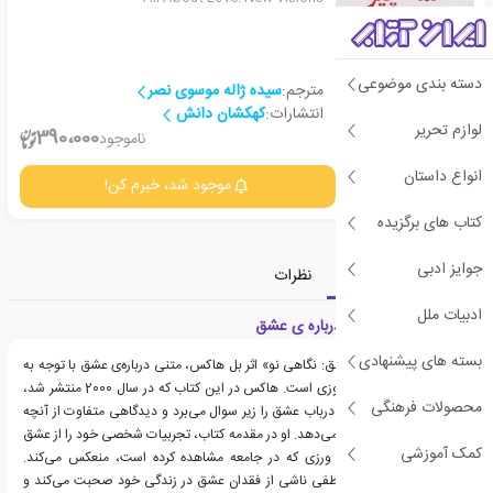
دسته بندی موضوعی
مترجم:
سیده ژاله موسوی نصر
انتشارات:
کهکشان دانش
لوازم تحریر
2
390،000
ناموجود
انواع داستان
جزئیات
موجود شد، خبرم کن!
کتاب های برگزیده
جوایز ادبی
معرفی
دسته‌بندی
نظرات
ادبیات ملل
معرفی کتاب همه چیز درباره ی عشق
بسته های پیشنهادی
کتاب «همه چیز درباره عشق: نگاهی نو» اثر بل هاکس، متنی درباره‌ی عشق با توجه به
شرایط جامعه‌ی مدرن امروزی است. هاکس در این کتاب که در سال 2000 منتشر شد،
محصولات فرهنگی
مفاهیم متعارف و معمول درباب عشق را زیر سوال می‌برد و دیدگاهی متفاوت از آنچه
عشق می‌تواند باشد ارائه می‌دهد. او در مقدمه کتاب، تجربیات شخصی خود را از عشق
کمک آموزشی
و میل فراگیر عدم عشق ورزی که در جامعه مشاهده کرده است، منعکس می‌کند.
نویسنده، در مورد درد عاطفی ناشی از فقدان عشق در زندگی خود صحبت می‌کند و