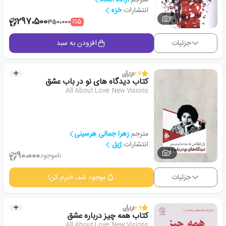
انتشارات:
خزه
2
297،500
٪15
350،000
جزئیات
افزودن به سبد
3.4
از
1
رأی
کتاب دیدگاه های نو در باب عشق
All About Love: New Visions
مترجم:
زهرا جمالی هرسینی
انتشارات:
ژیل
1
90،000
ناموجود
جزئیات
موجود شد، خبرم کن!
3.9
از
1
رأی
کتاب همه چیز درباره عشق
All About Love: New Visions