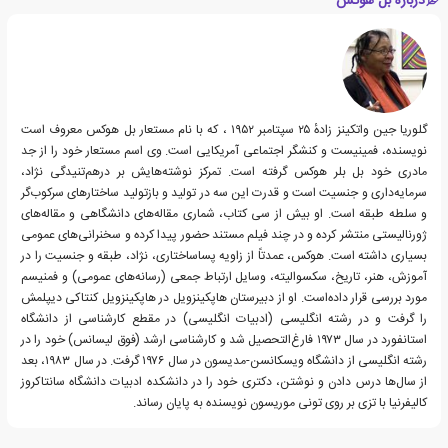
درباره بل هوکس
گلوریا جین واتکینز زادهٔ ۲۵ سپتامبر ۱۹۵۲ ، که با نام مستعار بل هوکس معروف است
نویسنده، فمینیست و کنشگر اجتماعی آمریکایی است. وی اسم مستعار خود را از جد
مادری خود بل بلر هوکس گرفته است. تمرکز نوشته‌هایش بر درهم‌تنیدگی نژاد،
سرمایه‌داری و جنسیت است و قدرت این سه در تولید و بازتولید ساختارهای سرکوب‌گر
و سلطه طبقه است. او بیش از سی کتاب، شماری مقاله‌های دانشگاهی و مقاله‌های
ژورنالیستی منتشر کرده و در چند فیلم مستند حضور پیدا کرده و سخنرانی‌های عمومی
بسیاری داشته است. هوکس، عمدتاً از زاویه پساساختاری، نژاد، طبقه و جنسیت را در
آموزش، هنر، تاریخ، سکسوالیته، وسایل ارتباط جمعی (رسانه‌های عمومی) و فمنیسم
مورد بررسی قرار داده‌است. او از دبیرستان هاپکینزویل در هاپکینزویل کنتاکی دیپلمش
را گرفت و در رشته انگلیسی (ادبیات انگلیسی) در مقطع کارشناسی از دانشگاه
استانفورد در سال ۱۹۷۳ فارغ‌التحصیل شد و کارشناسی ارشد (فوق لیسانس) خود را در
رشته انگلیسی از دانشگاه ویسکانسن-مدیسون در سال ۱۹۷۶ گرفت. در سال ۱۹۸۳، بعد
از سال‌ها درس دادن و نوشتن، دکتری خود را در دانشکده ادبیات دانشگاه سانتاکروز
کالیفرنیا با تزی بر روی تونی موریسون نویسنده به پایان رساند.