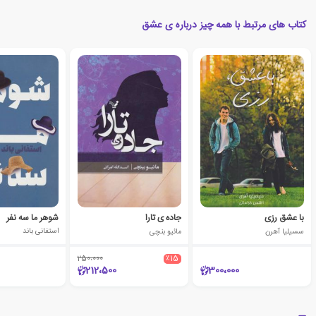
کتاب های مرتبط با همه چیز درباره ی عشق
با عشق رزی
جاده ی تارا
شوهر ما سه نفر
سسیلیا آهرن
مائیو بنچی
استفانی باند
250،000
٪15
212،500
300،000