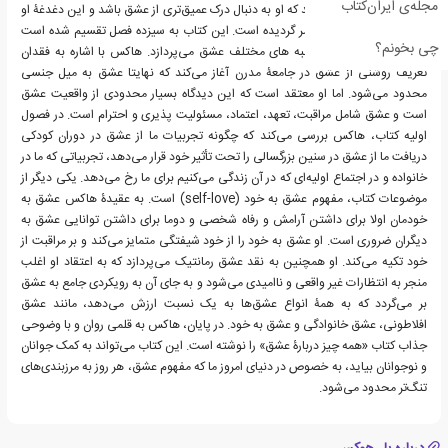
مجله‌ی ایران‌کتاب
اینکه چگونه این باعث شد که او به دنبال درک عمیق‌تری از عشق باشد و این دغدغۀ او
منجر به نوشتار کتاب حاضر گردیده است. این کتاب به سیزده فصل تقسیم شده است
چی بخونم؟
که هر فصل به بررسی جنبه های مختلف عشق می‌پردازد. هاکس با اشاره به فقدان
تعریف روشنی از عشق در جامعۀ مدرن آغاز می‌کند که نهایتا عشق به میل جنسی
محدود می‌شود. اما او معتقد است که این دیدگاه بسیار محدودی از واقعیت عشق
است و عشق شامل مراقبت، تعهد، اعتماد، مسئولیت پذیری و احترام است. در فصول
اولیه کتاب، هاکس بررسی می‌کند که چگونه تجربیات ما از عشق در دوران کودکی
دریافت ما از عشق در سنین بزرگسالی را تحت تأثیر خود قرار می‌دهد، تجربیاتی که ما در
خانواده و در اجتماع اولیه‌ای که در آن زندگی می‌کنیم برای ما رخ می‌دهد. یکی دیگر از
موضوعات کتاب، مفهوم عشق به خود (self-love) است. به عقیدۀ هاکس عشق به
خودمان اولا برای داشتن آرامش و رفاه شخصی و دوما برای داشتن توانایی عشق به
دیگران ضروری است. او عشق به خود را از خود شیفتگی متمایز می‌کند و بر مراقبت از
خود تکیه می‌کند. او همچنین به نقد عشق رمانتیک می‌پردازد که به اعتقاد او اغلب
منجر به انتظارات غیر واقعی و ناامیدی می‌شود و به جای آن به رویکردی جامع به عشق
بر می‌گردد که به همۀ انواع عشق‌ها به یک نسبت ارزش می‌دهد، مانند عشق
افلاطونی، عشق خانوادگی و عشق به خود. در پایان، هاکس به قلمی روان و با وضوحی
جذاب کتاب «همه چیز دربارۀ عشق» را نوشته است. این کتاب می‌تواند به کمک جوانان
و نوجوانان بیاید، به خصوص در دنیای امروز ما که مفهوم عشق، هر روز به مرزبندی‌های
تنگ‌تر محدود می‌شود.