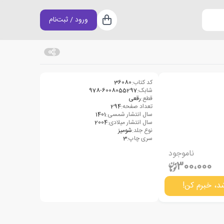
ورود / ثبت‌نام
سبد خرید
کد کتاب:
36080
شابک:
978-6008055297
قطع:
رقعی
تعداد صفحه:
294
سال انتشار شمسی:
1401
سال انتشار میلادی:
2004
نوع جلد:
شومیز
سری چاپ:
3
ناموجود
300،000
د، خبرم کن!