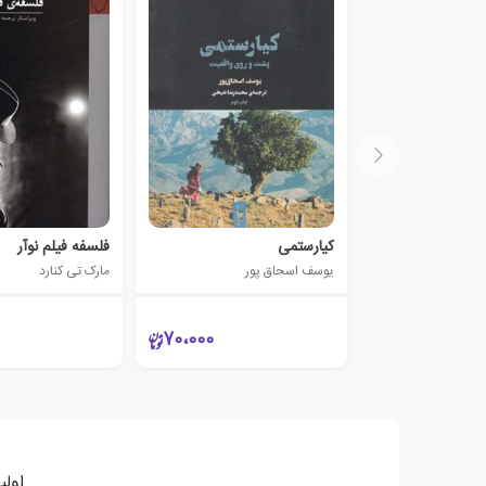
کیارستمی
فلسفه فیلم نوآر
یوسف اسحاق پور
مارک تی کنارد
70،000
اولی