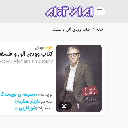
دسته‌بندی
خانه
/
کتاب وودی آلن و فلسفه
3.7
از
1
رأی
کتاب وودی آلن و فلسفه
Woody Allen and Philosophy
نویسنده:
مجموعه ی نویسندگا
مترجم:
مازیار عطاریه
2
انتشارات:
شورآفرین