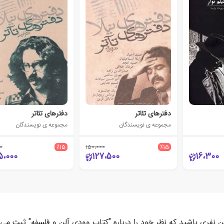
دفترهای تئاتر
دفترهای تئاتر
مجموعه ی نویسندگان
مجموعه ی نویسندگان
0
٪15
150،000
٪15
5،000
127،500
16،300
ن نفری باشید که نظر خود را درباره "کتاب وودی آلن و فلسفه" ثبت می‌