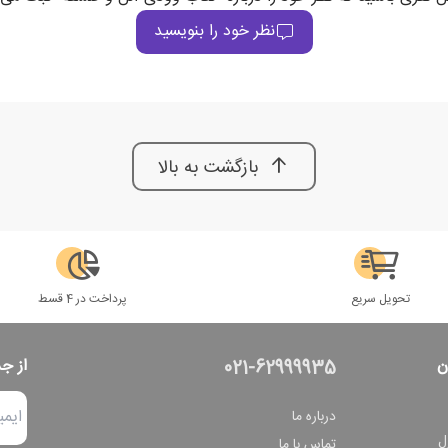
نظر خود را بنویسید
بازگشت به بالا
تحویل سریع
پرداخت در 4 قسط
ن
از ج
021-62999935
درباره ما
ل
تماس با ما