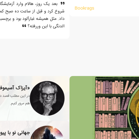
Bookrags
شروع کرد و قبل از ساعت ده صبح کمی
داد. مثل همیشه غبارآلود بود و برچسب
الدنگی با این وررفته؟
«آیزاک آسیموف»
در این مطلب قصد دار
هم مرور کنیم.
جهانی نو با پیو