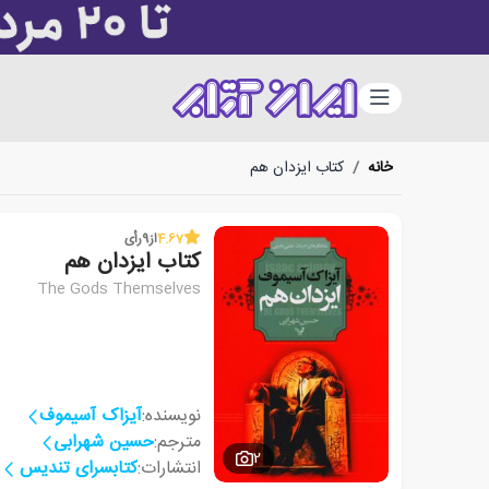
دسته‌بندی
خانه
/
کتاب ایزدان هم
4.67
از
9
رأی
کتاب ایزدان هم
The Gods Themselves
نویسنده:
آیزاک آسیموف
مترجم:
حسین شهرابی
2
انتشارات:
کتابسرای تندیس