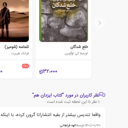
خلع شدگان
تلماسه (شومیز)
اورسلا کی لوگوین
فرانک هربرت
٪10
00
32،000
نظر کاربران در مورد "کتاب ایزدان هم"
1
نظر تا این لحظه ثبت شده است
واقعا تندیس بیشتر از بقیه انتشاراتا گرون کرده، با اینکه
1401/01/30
|
توسط
الهه فراهانی