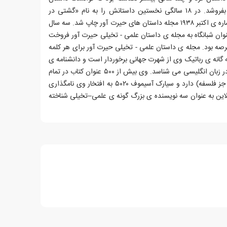
هایش را به مجله های عامه پسند بفروشد. در ۱۸ سالگی نخستین داستانش را به نام «گشتی در
حوالی سیارک وستا» نوشت که در شماره ی اکتبر ۱۹۳۸ مجله داستان های حیرت آور چاپ شد. سه سال
ن دیگری با عنوان شبانگاه به مجله ی داستان علمی - تخیلی حیرت آور فروخت
عرصه بود. مجله ی داستان علمی - تخیلی حیرت آور برای هر کلمه
انه ی رباتیک وی از شهرت جهانی برخوردار است و دانشنامه ی
بریتانیکا وی را واضع واژه ی رباتیک در زبان انگلیسی می شناسد. وی بیش از ۵۰۰ عنوان کتاب در تمام
دسته های اصلی رده بندی دوی (به جز فلسفه) دارد و سیارک آسیموف ۵۰۲۰ به افتخار وی نامگذاری
ین به عنوان سه نویسنده ی بزرگ گونه ی علمی–تخیلی شناخته