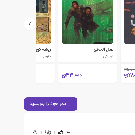
عدل الحاقی
ریشه کن
آن لکی
نائومی نوویک
350،0
320،000
33،000
28
نظر خود را بنویسید
|
|
10