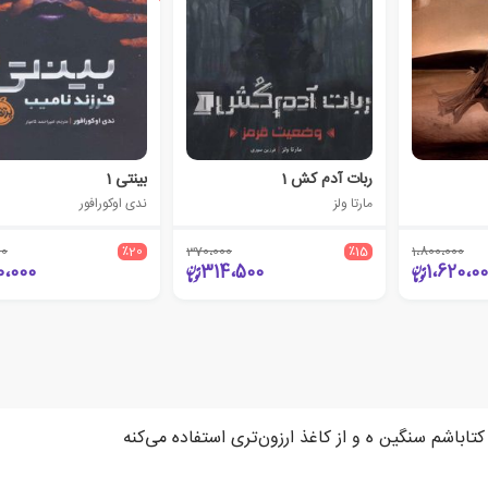
ربات آدم کش 1
بینتی 1
مارتا ولز
ندی اوکورافور
00
٪20
370،000
٪15
1،800،000
0،000
314،500
1،620،0
 کتاباشم سنگین ه و از کاغذ ارزون‌تری استفاده می‌کنه