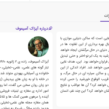
ات
درباره آیزاک آسیموف
ایی است که ساکن دنیایی موازی با
بال بهره برداری از این تفاوت ها در
ر دنیای در حال مرگشان ایجاد خواهد
رشید به یک ابر-نو-اختر و حتی تبدیل
 فراوان-خواهد بود. این، هدف غایی
مین خواهد شد. افراد اندکی از این
تبار گونه های علمی، علمی–تخیلی، 
 و ساکن سیاره ای در حال مرگ، و
خانواده ی آسیابانی یهودی متولد شد. 
دی قریب الوقوع خورشید را حس کرده
در خانه با او به زبان های ییدیش (
خواهد کرد؟ آن ها عواقب و نتایج
دو زبان روان سخن می گفت، اما روس
شان خواهد کرد؟ این چند نفر، انسان
امور اداره ی مغازه ی لبنیات فرو
آینده را مرهون همین کمک ها و تلا
همان مغازه مجله های علمی-تخیلی 
حدود یازده سالگی شروع به نوشتن د