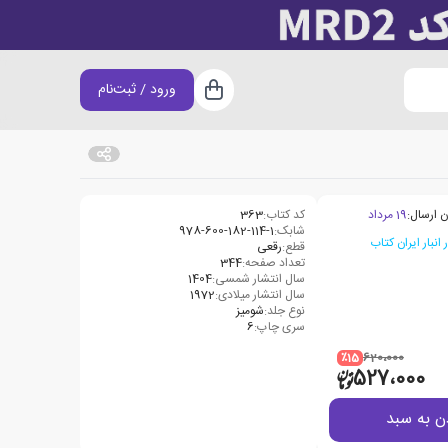
ورود / ثبت‌نام
سبد خرید
ن ارسال:
19 مرداد
کد کتاب:
363
شابک:
978-600-182-114-1
قطع:
رقعی
تعداد صفحه:
344
سال انتشار شمسی:
1404
سال انتشار میلادی:
1972
نوع جلد:
شومیز
سری چاپ:
6
٪15
620،000
527،000
ن به سبد