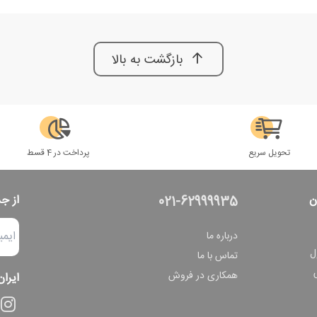
بازگشت به بالا
تحویل سریع
پرداخت در 4 قسط
ن
از ج
021-62999935
درباره ما
ل
تماس با ما
همکاری در فروش
ایران