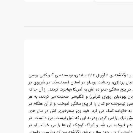
آیزاک آسیموف، زاده ی ۲ ژانویه ۱۹۲۰ و درگذشته ی ۶ آوریل ۱۹۹۲ میلادی، نویسنده ی آمریکایی روسی
خیال پردازی، وحشت بود.او در استان اسمالنسک در شوروی در
در پنج سالگی خانواده اش به آمریکا مهاجرت کردند. از آن جا که
زبان یهودیان اروپای شرقی) و انگلیسی صحبت می کردند، به هر
ی نیاموخت.خواندن را از پنج سالگی آموخت و از آن هنگام در
شی به خانواده کمک می کرد. خود وی سحرخیزی اش در سال های
شش برای راضی کردن پدر به این که تنبل نیست، می دانست. در
هم فروخته می شد و آیزاک کوچک آن ها را می خواند. او در
استان کرد و چند سالی بیشتر نگذشته بود که توانست داستان