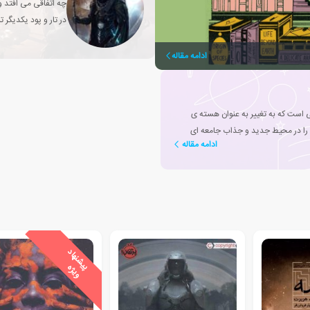
چه اتفاقی می افتد وق
در تار و پود یکدیگر 
ادامه مقاله
ی است که به تغییر به عنوان هسته ی
را در محیط جدید و جذاب جامعه ای
ادامه مقاله
ی
ش
ن
ه
ا
د
و
ی
ژ
پ
ه