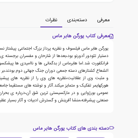
معرفی
دسته‌بندی
نظرات
معرفی کتاب یورگن هابر ماس
یورگن هابر ماس فیلسوف و نظریه پرداز بزرگ اجتماعی پیشتاز نسل
دستیار تئودور آدورنو بود،بعدها از شارحان و مفسران برجسته 
فرانکفورت شد.اما هابرماس از بدگمانی ها و ناامیدی ها پیشکس
الشعاع کشتارهای دسته جمعی دوران جنگ جهانی دوم بودند،بر ح
و مثبت وی از عقلانیت،نظریه های وی را از نظریه های پیشین
هورکهایمر تفکیک و متمایز میکند.آثار و نوشته های مستقیما جام
عمومی بورژوایی و در مارکسیستی ترین شق آن،درباره ی بحرا
صنعتی پیشرفته،منشا آفرینش و گسترش ادبیات و آثار بسیار عظیم
دسته بندی های کتاب یورگن هابر ماس