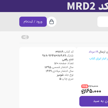
ورود / ثبت‌نام
سبد خرید
ن ارسال:
19 مرداد
کد کتاب:
37719
شابک:
978-9647387989
قطع:
رقعی
تعداد صفحه:
120
سال انتشار شمسی:
1395
سال انتشار میلادی:
1999
نوع جلد:
شومیز
سری چاپ:
5
٪25
220،000
165،000
ن به سبد