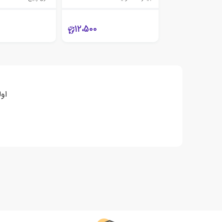
12،500
اول