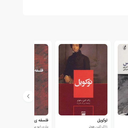
توکویل
فلسفه ی ژان لوک نانسی
ژاک کنن هوتر
ماری ایو مورین