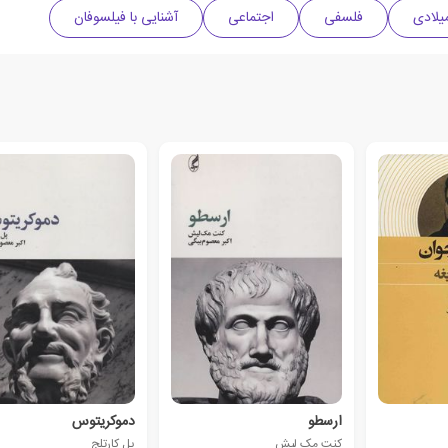
فلسفی
اجتماعی
آشنایی با فیلسوفان
ارسطو
دموکریتوس
کنت مک لیش
پل کارتلج