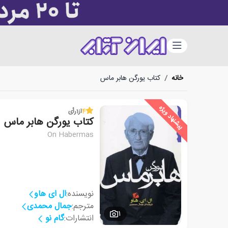
دسته‌بندی
خانه
/
کتاب یورگن هابر ماس
پیشنهاد ویژه
4
از
1
رأی
کتاب یورگن هابر ماس
On Habermas
نویسنده:
ال ای هاو
مترجم:
جمال محمدی
1
انتشارات:
گام نو