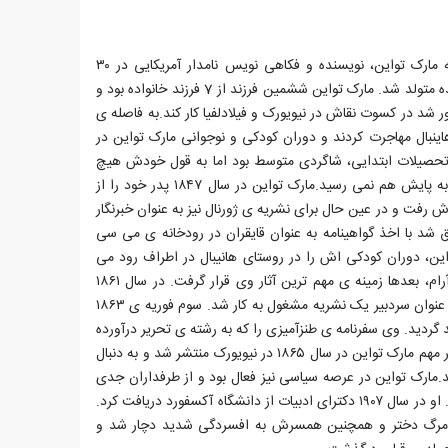
ساموئل لانگهورن کلمنس، معروف به مارک تواین، نویسنده و فکاهی نویس نامدار آمریکایی در ۳۰
نوامبر ۱۸۳۵ در فلوریدای ایالات متحده متولد شد. مارک تواین ششمین فرزند از 7 فرزند خانواده بود و
ور شد در کسوت نقاش در نیویورک و فیلادلفیا کار کند.به فاصله ی
اینبال مهاجرت کردند و دوران کودکی و نوجوانی مارک تواین در
تحصیلات ابتدایی، شاگردی متوسط بود اما به قول خودش هیچ
دانش آموزی در هجی کردن کلمات به پایش هم نمی رسید.مارک تواین در سال ۱۸۴۷ پدر خود را از
 رفت و در عین حال برای نشریه ی ژورنال نیز به عنوان خبرنگار
 کار کرد. او از سال ۱۸۵۷ موفق شد با اخذ گواهینامه به عنوان قایقران در رودخانه ی می سی
ن، دوران کودکی اش را در روستای هانیبال در اطراف رود می
سی سی پی گذراند. این منطقه ی آرام، بعدها زمینه ی مهم ترین آثار وی قرار گرفت. در سال ۱۸۶۱
تواین به ویرجینیا نقل مکان کرد و به عنوان سردبیر یک نشریه مشغول به کار شد. سوم فوریه ی ۱۸۶۳
گردید. وی سفرنامه ی طنزآمیزی را که به رشته ی تحریر درآورده
بود، با این تخلص امضا کرد.اولین اثر مهم مارک تواین در سال ۱۸۶۵ در نیویورک منتشر شد و به دنبال
ند.مارک تواین در عرصه سیاسی نیز فعال بود و از طرفداران جدی
مبارزه با امپریالیسم به شمار می رفت. او در سال ۱۹۰۷ دکترای ادبیات از دانشگاه آکسفورد دریافت کرد.
 مرگ دختر و همچنین همسرش به افسردگی شدید دچار شد و