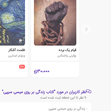
قیام یک برده
ظلمت آشکار
بوکرتی واشنگتن
ویلیام استایرن
٪10
30،000
نظر کاربران در مورد "کتاب زندگی بر روی میسی سیپی"
9
نظر تا این لحظه ثبت شده است
- زندگی بر روی میسی سیپی