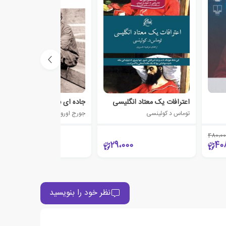
اعترافات یک معتاد انگلیسی
جاده ای به اسکله ویگان
توماس د کوئینسی
جورج اورول
480،00
155،000
29،000
40
نظر خود را بنویسید