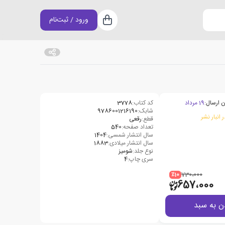
ورود / ثبت‌نام
سبد خرید
ن ارسال:
19 مرداد
کد کتاب:
3778
شابک:
9786001216190
 انبار نشر
قطع:
رقعی
تعداد صفحه:
540
سال انتشار شمسی:
1404
سال انتشار میلادی:
1883
نوع جلد:
شومیز
سری چاپ:
4
٪10
730،000
657،000
ن به سبد