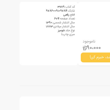
کد کتاب:
3779
شابک:
9786009109784
قطع:
رقعی
تعداد صفحه:
624
سال انتشار شمسی:
1390
سال انتشار میلادی:
1883
نوع جلد:
شومیز
سری چاپ:
1
ناموجود
90،000
د، خبرم کن!