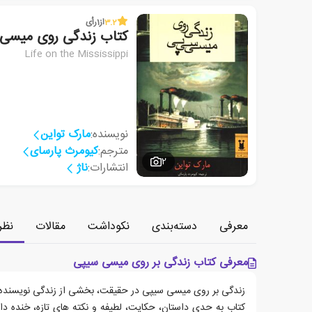
3.2
از
1
رأی
کتاب زندگی روی میسی
Life on the Mississippi
نویسنده:
مارک تواین
مترجم:
کیومرث پارسای
2
انتشارات:
ناژ
معرفی
دسته‌بندی
نکوداشت
مقالات
نظر
معرفی کتاب زندگی بر روی میسی سیپی
زندگی بر روی میسی سیپی در حقیقت، بخشی از زندگی نویسنده ی 
کتاب به حدی داستان، حکایت، لطیفه و نکته های تازه، خنده دار 