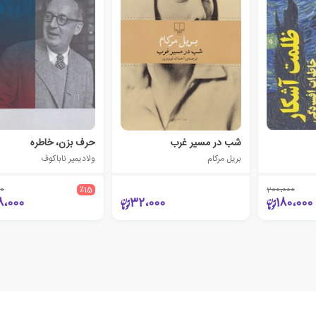
شب در مسیر غرب
حرف بزن، خاطره
بریل مرکام
ولادیمیر ناباکوف
0
٪15
200،000
8،000
32،000
180،000