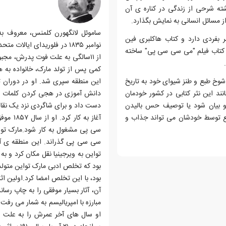
ه شرحی از زندگی در کناره ی آن
 مسائل انسانی به نمایش بگذارد.
ر بفردی دارد و کتاب هاکلبری فین
ن کتاب فیلم "می سی سی پی" ساخته
از ۱۱سالگی به علت فوت پدرش، مجب
کمی پس از تولد مارک، خانواده به ه
وخ طبع و طنز شیوای خود به تاریخ
این منطقه سپری شد. او در دوران 
ند این نثر کتابی در کشور خودمان
 او بیان شود یا توصیف حس بالیدن
دست داد و برای شاگردی نزد یک نقاش
یع توسط خودشان می تواند جذاب و
آغاز به
سی پی مشغول به کار شود.مارک توای
بود که تخلص ادبی مارک تواین متولد 
آن، آثار بسیار موفقی را به چاپ رسا
او سال های آخر عمرش را به علت