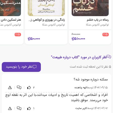
رساله در باب خشم
زندگی در بهروزی و کوتاهی زندگی
هنر تسکین دادن
لوکیوس آنایوس سنکا
لوکیوس آنایوس سنکا
لوکیوس آنایوس سنک
٪15
600،000
٪15
50،000
510،000
نظر کاربران در مورد "کتاب درباره طبیعت"
نظر خود را بنویسید
5
نظر تا این لحظه ثبت شده است
ممکنه دوباره موجود شه؟
1403/09/15
|
توسط
الهه پناهنده
2
|
|
افراد و اشخاصی که اهمیت تاریخ و ادبیات میدانند،با این اثر به نقطه اوج
خود می‌رسند. موفق باشیند
1403/06/02
|
توسط
کاربر سایت
1
|
|