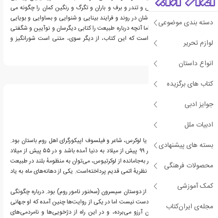
پدیده هایی مانند آذرخش و تندر و برف و باران و تگرگ و رنگین کمان را چگونه می
گزارده اند یا رای و دیدگاه شان در روند و فرایند بینایی و شنوایی و بساوایی و بویایی
دسته بندی موضوعی
و چشایی چه بوده است. اما آنچه درباره طبیعت را کتابی دیگرسان و نوآیین و شگفتی
انگیز گردانیده است، آن است که این کتاب، از دیگر سوی، متنی است شورانگیز و
لوازم تحریر
پندارخیز و شاعرانه.
انواع داستان
درباره لوکرس
کتاب های برگزیده
جوایز ادبی
ادبیات ملل
تیتوس لوکرتیوس کاروس یا لوکرس، شاعر و فیلسوف اپیکورگرای اهل روم باستان بود.
بسته های پیشنهادی
احتمال داده می‌شود که در ۹۹ پیش از میلاد به دنیا آمده باشد و در ۵۵ پیش از میلاد
درگذشته باشد. از جملهٔ آثار به‌جامانده از لوکرتیوس، می‌توان به منظومهٔ بلند در طبیعت
محصولات فرهنگی
اشیا اشاره کرد که در آن به نظریهٔ اتمی قدیم پرداخته‌است. یکی از دهانه‌های ماه به یاد
او نام‌گذاری شده‌است.
کمک آموزشی
وی حامی فلسفه اپیکور و از دوستان سیسرون (سخنور نامور روم) بود. درباره چگونگی
مرگ او چندان اطلاعی در دست نیست اما در یکی از روایت‌ها چنین آمده که او جهانی
مجله‌ی ایران‌کتاب
آرمانی و بهتر برای مردمان آرزو می‌برده، و در این راه از دژخویی‌ها و نامردمی‌های