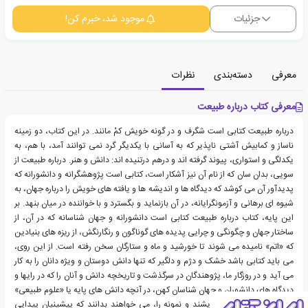
جزئیات
موجود شد، خبرم کن!
معرفی
دسته‌بندی
نظرات
معرفی کتاب درباره طبیعت
درباره طبیعت کتابی است شگرف و در گونه خویش کمْ مانند. در این کتاب، دو زمینه
ناساز و کمابیش آشتی ناپذیر که به آسانی با یکدیگر گرد نمی توانند آمد، با هم، به
یکدلگی و استواری، پیوند گرفته اند و درهم درتنیده اند: دانش و هنر. درباره طبیعت از
سویی، بدان سان که از نام آن نیز آشکار است، کتابی است پژوهشگرانه و دانشورانه که
پدیدآور آن می کوشد که دیدگاه ها و اندیشه ها و یافته های خویش را درباره جهان، به
شیوه ای برهانی و آزمونگرایانه، در آن بازنماید و بگسترد و با خواننده در میان بنهد. بر
این پایه، کتاب درباره طبیعت کتابی است دانشورانه و جهان شناسانه که در آن، از
ساختار جهان و چگونگی و چرایی پدیده های گوناگون و رنگارنگش، از ریزه های بنیادین
که «اتم» نامیده می شوند تا خورشید و ماه و ستارگان سخن رفته است. از این روی،
می باید کتابی باشد خشک و دژم و دلگیر که تنها دانش دوستان و ویژه دانان را به کار
می آید و در روزگار ما، پژوهندگان در سرگذشت و تاریخچه دانش و آنان را که در رایها و
دیدگاه های دانشوران و جهان شناسان کهن، در آنچه دانش های پایه یا «علوم طبیعی»
نامیده می شود، می اندیشند و نمونه را، می خواهند بدانند که پیشینیان پیدایی