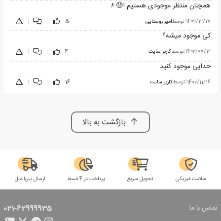
همچنان منتظر موجودی هستیم !😓🚶
1402/12/17
|
توسط
امیر روستایی
5
|
|
کی موجود میشه؟
1402/07/12
|
توسط
کاربر سایت
4
|
|
خدایی موجود کنید
1400/11/16
|
توسط
کاربر سایت
16
|
|
بازگشت به بالا
سلامت فیزیکی
تحویل سریع
پرداخت در 4 قسط
ارسال بین‌الملل
تماس با ما
021-62999935