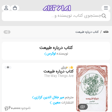
دسته‌بندی
ورود 
سبد خرید
جستجوی کتاب، نویسنده و...
خانه
/
کتاب درباره طبیعت
کتاب درباره طبیعت
نویسنده:
لوکرس
3.1
از
1
رأی
کتاب درباره طبیعت
The Way Things Are
مترجم:
میر جلال الدین کزازی
انتشارات:
معین
1
60،000
ناموجود