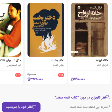
خانه ارواح
دختر بخت
مثل آب برای شکل
ایزابل آلنده
ایزابل آلنده
لورا اسکوئیول
٪10
420،000
٪15
357،000
590،000
نظر کاربران در مورد "کتاب قلعه سفید"
نظر خود را بنویسید
4
نظر تا این لحظه ثبت شده است