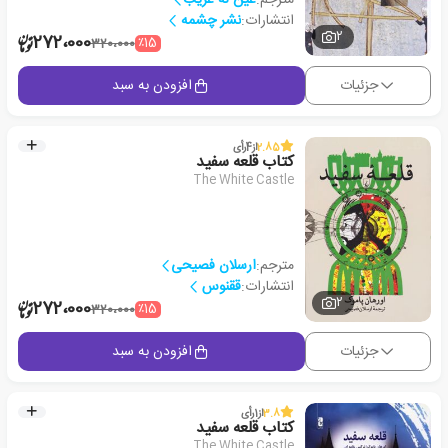
انتشارات:
نشر چشمه
2
272،000
٪15
320،000
جزئیات
افزودن به سبد
2.85
از
4
رأی
کتاب قلعه سفید
The White Castle
مترجم:
ارسلان فصیحی
انتشارات:
ققنوس
2
272،000
٪15
320،000
جزئیات
افزودن به سبد
3.8
از
1
رأی
کتاب قلعه سفید
The White Castle