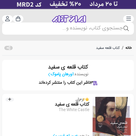
دسته‌بندی
ورود 
سبد خرید
جستجوی کتاب، نویسنده و...
خانه
/
کتاب قلعه سفید
کتاب قلعه ی سفید
نویسنده:
اورهان پاموک
3
ناشر این کتاب را منتشر کرده‌اند
4
از
3
رأی
کتاب قلعه ی سفید
The White Castle
مترجم:
عین له غریب