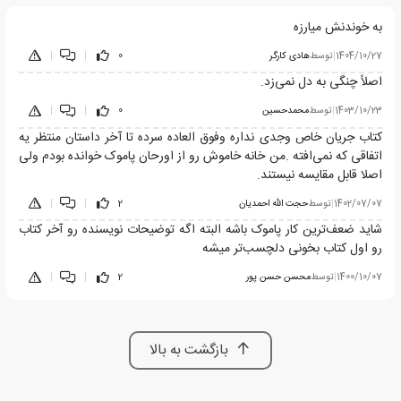
به خوندنش میارزه
1404/10/27
|
توسط
هادی کارگر
0
|
|
اصلاً چنگی به دل نمی‌زد.
1403/10/23
|
توسط
محمدحسین
0
|
|
کتاب جریان خاص وجدی نداره وفوق العاده سرده تا آخر داستان منتظر یه
اتفاقی که نمی‌افته .من خانه خاموش رو از اورحان پاموک خوانده بودم ولی
اصلا قابل مقایسه نیستند.
1402/07/07
|
توسط
حجت الله احمدیان
2
|
|
شاید ضعف‌ترین کار پاموک باشه البته اگه توضیحات نویسنده رو آخر کتاب
رو اول کتاب بخونی دلچسب‌تر میشه
1400/10/07
|
توسط
محسن حسن پور
2
|
|
بازگشت به بالا