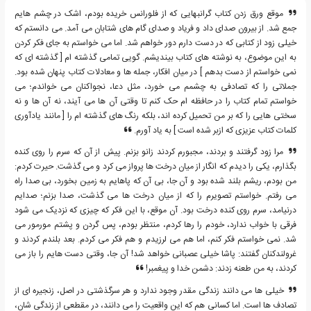
موقع ورق زدن کتاب گرانبهایی که از فلورانس خریده بودم، اشک در چشم هایم
جمع شد. از بیرون صدای داد و فریاد و صدای گام های شتابان می آمد. می دانستم که
خیلی زود از کتابی که در دست دارم دور خواهم شد. اما می خواستم به جای فکر کردن
به این موضوع، به نوشته های کتاب بیندیشم. گویی تمامی گذشته ام [ گذشته ای که
نمی خواستم از دست بدهم ] در میان افکار، جمله ها و معادلات کتاب پنهان شده بود.
جملاتی را که تصادفی به چشمم می خورد، مثل دعا، نجواکنان می خواندم؛ می
خواستم تمام کتاب را در حافظه ام حک کنم تا وقتی آن ها می آیند، نه آن ها و نه
سختی هایی را که بر من تحمیل کرده اند، بلکه رنگ های گذشته ام را [ مانند یادآوری
کلمات کتاب عزیزی که ازبر شده است ] به یاد آورم.
مرا زود گرفتند و بردند، مجبورم کردند زانو بزنم. پیش از آن که سرم را روی کنده
بگذارم، یکی را دیدم که انگار از میان درخت ها پرواز می کرد و می گذشت. حیرت کردم:
من بودم، ریشم بلند شده بود و آن جا، بی آن که پاهایم به زمین بخورد، بی صدا راه
می رفتم. خواستم تصویرم را که از میان درخت ها می گذشت، صدا بزنم؛ صدایم
درنیامد، سرم روی کنده درخت بود. آن موقع، با این فکر که چیزی که نزدیک می شود
فرقی با خواب ندارد، خودم را رها کردم، منتظر بودم، پس گردن و پشتم مورمور می
شد. نمی خواستم فکر کنم، اما هم می لرزیدم و هم فکر می کردم. بعد بلندم کردند و
غرولندکنان گفتند: پاشا خیلی عصبانی خواهد شد! آن جا، وقتی دست هایم را باز می
کردند، به من طعنه زدند: دشمن خدا و پیغمبر!
خیلی ها می دانند زندگی مقدر وجود ندارد و هر سرگذشتی در اصل، زنجیره ای از
تصادف ها است. اما کسانی هم که این واقعیت را می دانند، در مقطعی از زندگی شان،