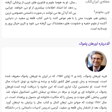
مجله‌ی ایران‌کتاب
همزاد اوست. طی چندین سال، او به هوجا علوم و فناوری های غربی-از پزشکی گرفته
تا آتش بازی-را آموزش می دهد اما استاد اطلاعات بیشتری از او می خواهد: چرایی
چی بخونم؟
همزاد بودن این دو نفر و این که آیا آن ها می توانند در صورت دانستن خصوصی ترین
رازهای هم، هویت شان را با هم عوض کنند یا خیر. کتاب قلعه ی سفید در دنیایی
آکنده از علوم خفیه و خشونت های دهشتناک پی گرفته می شود و اثری خیال پرور و
چندلایه است.
درباره اورهان پاموک
فرید اورهان پاموک، زاده ی ۷ ژوئن ۱۹۵۲، که در ایران به اورهان پاموک معروف شده
است، نویسنده و رمان نویس اهل کشور ترکیه و برنده ی جایزه ی نوبل ادبیات سال
۲۰۰۶ است. او نخستین ترک تباری است که این جایزه را دریافت کرده است.اورهان
پاموک در خانواده ای پر فرزند و مرفه در محله ی نیشان تاشی استانبول متولد شد.
اولین رمانش آقای جودت و پسران را که حکایت خانواده ای متمول و پرتعداد است، در
سال ۱۹۸۲ نوشت که جوایز ملی ارهان کمال و کتاب سال را برایش به ارمغان آورد.
پاموک بعد از انتشار رمان قلعه ی سفید، کرسی تدریس ادبیات داستانی را در دانشگاه