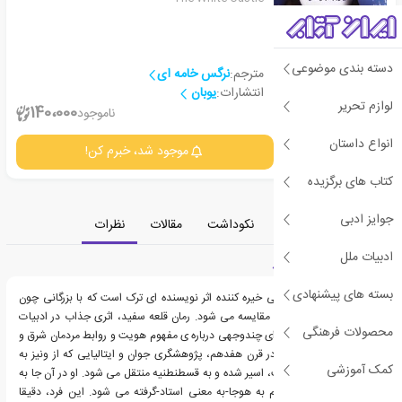
دسته بندی موضوعی
مترجم:
نرگس خامه ای
انتشارات:
یوبان
لوازم تحریر
1
140،000
ناموجود
انواع داستان
جزئیات
موجود شد، خبرم کن!
کتاب های برگزیده
جوایز ادبی
معرفی
دسته‌بندی
نکوداشت
مقالات
نظرات
ادبیات ملل
معرفی کتاب قلعه سفید
بسته های پیشنهادی
کتاب قلعه ی سفید، رمانی خیره کننده اثر نویسنده ای ترک است که با بزرگانی چون
بورخس، ناباکوف و دلیلو مقایسه می شود. رمان قلعه سفید، اثری جذاب در ادبیات
محصولات فرهنگی
داستانی تاریخی و رساله ای چندوجهی درباره ی مفهوم هویت و روابط مردمان شرق و
غرب به حساب می آید. در قرن هفدهم، پژوهشگری جوان و ایتالیایی که از ونیز به
کمک آموزشی
مقصد ناپل در حرکت است، اسیر شده و به قسطنطنیه منتقل می شود. او در آن جا به
خدمت دانشمندی موسوم به هوجا-به معنی استاد-گرفته می شود. این فرد، دقیقا