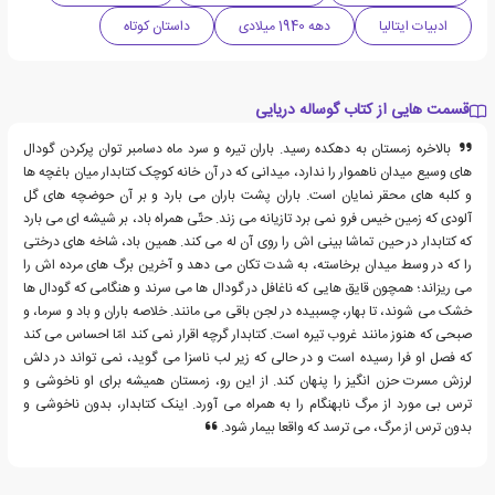
ادبیات ایتالیا
دهه 1940 میلادی
داستان کوتاه
قسمت هایی از کتاب گوساله دریایی
بالاخره زمستان به دهکده رسید. باران تیره و سرد ماه دسامبر توان پرکردن گودال
های وسیع میدان ناهموار را ندارد، میدانی که در آن خانه کوچک کتابدار میان باغچه ها
و کلبه های محقر نمایان است. باران پشت باران می بارد و بر آن حوضچه های گل
آلودی که زمین خیس فرو نمی برد تازیانه می زند. حتّی همراه باد، بر شیشه ای می بارد
که کتابدار در حین تماشا بینی اش را روی آن له می کند. همین باد، شاخه های درختی
را که در وسط میدان برخاسته، به شدت تکان می دهد و آخرین برگ های مرده اش را
می ریزاند؛ همچون قایق هایی که ناغافل در گودال ها می سرند و هنگامی که گودال ها
خشک می شوند، تا بهار، چسبیده در لجن باقی می مانند. خلاصه باران و باد و سرما، و
صبحی که هنوز مانند غروب تیره است. کتابدار گرچه اقرار نمی کند امّا احساس می کند
که فصل او فرا رسیده است و در حالی که زیر لب ناسزا می گوید، نمی تواند در دلش
لرزش مسرت حزن انگیز را پنهان کند. از این رو، زمستان همیشه برای او ناخوشی و
ترس بی مورد از مرگ نابهنگام را به همراه می آورد. اینک کتابدار، بدون ناخوشی و
بدون ترس از مرگ، می ترسد که واقعا بیمار شود.