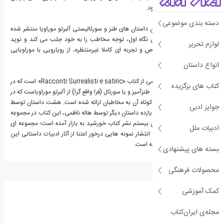
در این کشور سر درآورده بود.
دسته بندی موضوعی
گوساله دریایی، ذیل عنوان داستان های طنز و سورئالیستی آلبرتو موراویا منتشر شده
است؛ این عنوان در همان نگاه اول، توجه مخاطب را به خود جلب می کند و نوید
لوازم تحریر
خواندن داستان هایی خاص و تجربه ای کاملا غیرمنتظره، از رویارویی با موراویایی
متفاوت را می دهد.
انواع داستان
گوساله دریایی ترجمه بخشی از کتاب «Racconti Surrealisti e satiric» است که در
کتاب های برگزیده
اصل دربرگیرنده ۲۲ داستان طنزآمیز و یا سورئال (فرا واقع گرا) از آلبرتو موراویاست که در
ترجمه فارسی، ۱۹ داستان کوتاه آن به مخاطبان ارائه شده است. هشت داستان توسط
جوایز ادبی
رضا قیصریه ترجمه شده و یازده داستان دیگر توسط هاله ناظمی، این کتاب در مجموعه
داستان های ایتالیایی قرن بیستم نشر کتاب خورشید به بازار آمده است؛ مجموعه ای
ادبیات ملل
که با رویکردی حرفه ای به انتشار نمونه هایی درخور اعتنا از آثار ادبیات داستانی این
کشور ایتالیا اختصاص یافته است.
بسته های پیشنهادی
محصولات فرهنگی
درباره آلبرتو موراویا
کمک آموزشی
مجله‌ی ایران‌کتاب