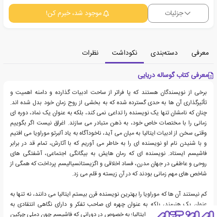
جزئیات
موجود شد، خبرم کن!
معرفی
دسته‌بندی
نکوداشت
نظرات
معرفی کتاب گوساله دریایی
برخی از نویسندگان هستند که پا فراتر از ساحت ادبیات گذارده و دامنه اهمیت و
تأثیرگذاری آن ها به حدی گسترده شده که به بخشی از روح زمان خود بدل شده اند.
چنان که نامشان تنها یک نویسنده را تداعی نمی کند، بلکه به عنوان یک نماد، دوره ای
زمانی را با مختصات خاص خود، به ذهن متبادر می سازند. اغراق نیست اگر بگوییم
وقتی سخن از ادبیات ایتالیا به میان می آید، ناخودآگاه به یاد آلبرتو موراویا می افتیم
و با شنیدن نام او نویسنده ای را به خاطر می آوریم که با آثارش، تمام قد در برابر
فاشیسم ایستاد. نویسنده ای که رمان هایش به بیگانگی اجتماعی، آشفتگی های
روحی و عاطفی در جهان مدرن، فساد اخلاقی و اگزیستانسیالیسم پرداخت که همگی از
شاخص های مهم زمانی بودند که در آن زیسته و قلم می زد.
کم نیستند آن ها که موراویا را بهترین نویسنده قرن بیستم ایتالیا می دانند، نه تنها به
عنوان یک هنرمند، بلکه به عنوان چهره ای صاحب تفکر و دارای نگاهی انتقادی به
زوایای اجتماعی و سیاسی ایتالیا؛ به خصوص در دورانی که فاشیسم چون دملی چرکین