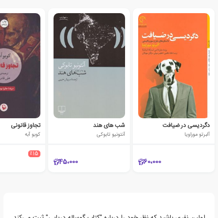
دگردیسی در ضیافت
شب های هند
تجاوز قانونی
آلبرتو موراویا
آنتونیو تابوکی
کوبو آبه
٪15
45،000
60،000