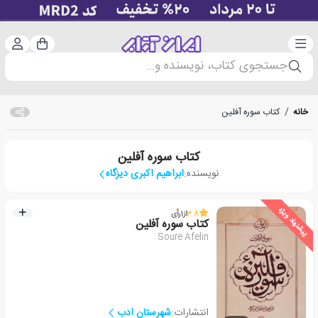
دسته‌بندی
ورود 
سبد خرید
جستجوی کتاب، نویسنده و...
خانه
/
کتاب سوره آفلین
کتاب سوره آفلین
نویسنده:
ابراهیم اکبری دیزگاه
پیشنهاد ویژه
3.8
از
1
رأی
کتاب سوره آفلین
Soure Afelin
انتشارات:
شهرستان ادب