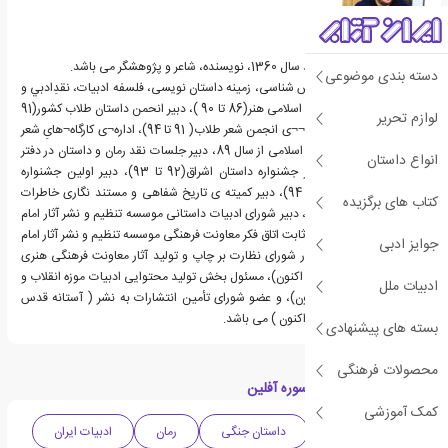
ابراهیم اکبری دیزگاه متولد سال 1360، نویسنده، شاعر و پژوهشگر می باشد.
دسته بندی موضوعی
وی مدس و محقق در روش شناسی، زمینه داستان نویسی، فلسفه ادبيات، نقدِادبي و
نظریه‌های ادبی در مدرسه اسلامی هنر(86 تا 90 )، دبیر انحمن داستان طلاب کشور(91
لوازم تحریر
تا 94 )، عضو هیأت مدیره¬¬ی انجمن شعر طلاب( 91 تا 94)، اداره¬ی کارگاه¬هایِ شعر
و داستان در دفتر تبلیغات اسلامی از سال 89، دبیر جلسات نقد رمان و داستان در دفتر
انواع داستان
تبلیغات(89 تا 92)، دبیر جشنواره داستان اشراق(92 تا 93)، دبیر اولین جشنواره
خاطره نگاری اشراق (سال 94)، دبیر کمیته ی تاریخ شفاهی و مستند نگاری خاطرات
کتاب های برگزیده
حوزوی/دینی (هم اکنون)، دبیر شورای ادبیات داستانی موسسه تنظیم و نشر آثار امام
خمینی (هم اکنون)، عضو ثابت اتاق فکر معاونت فرهنگی موسسه تنظیم و نشر آثار امام
جوایز ادبی
خمینی (هم اکنون)، عضور شورای نظارت بر چاپ و تولید آثار معاونت فرهنگی هنری
دفتر تبلیغات اسلامی (هم اکنون)، مسئول بخش تولید محتوایی ادبیات موزه انقلاب و
ادبیات ملل
دفاع مقدس قم (هم اکنون)، و عضو شورای تأمین انتشارات به نشر ( آستانه قدس
رضوی ) واحد تهران ( هم اکنون ) می باشد.
بسته های پیشنهادی
محصولات فرهنگی
دسته بندی های کتاب سوره آفلین
کمک آموزشی
ادبیات داستانی
داستان جنگی
رمان
ادبیات ایران