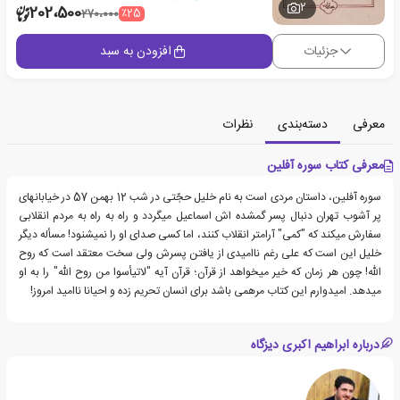
2
202،500
٪25
270،000
جزئیات
افزودن به سبد
معرفی
دسته‌بندی
نظرات
معرفی کتاب سوره آفلین
سوره آفلین، داستان مردی است به نام خلیل حجّتی در شب 12 بهمن 57 در خیابانهای
پر آشوب تهران دنبال پسر گمشده اش اسماعیل میگردد و راه به راه به مردم انقلابی
سفارش میکند که "کمی" آرامتر انقلاب کنند، اما کسی صدای او را نمیشنود! مسأله دیگر
خلیل این است که علی رغم ناامیدی از یافتن پسرش ولی سخت معتقد است که روح
الله! چون هر زمان که خیر میخواهد از قرآن؛ قرآن آیه "لاتیأسوا من روح الله" را به او
میدهد. امیدوارم این کتاب مرهمی باشد برای انسان تحریم زده و احیانا ناامید امروز!
درباره ابراهیم اکبری دیزگاه