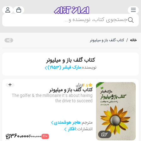
دسته‌بندی
ورود 
سبد خرید
جستجوی کتاب، نویسنده و...
خانه
/
کتاب گلف باز و میلیونر
کتاب گلف باز و میلیونر
نویسنده:
مارک فیشر (1953)
4.5
از
1
رأی
کتاب گلف باز و میلیونر
The golfer & the millionaire it's about having
the drive to succeed
مترجم:
هاجر هوشمندی
انتشارات:
افکار
2
360،000
٪10
400،000