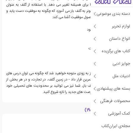
مرموز بازی و زندگی او را برای همیشه تغییر می دهد. با استفاده از گلف به عنوان
استعاره ای از زندگی، میلیونر به گلف باز می آموزد که چگونه به موفقیت دست یابد و
دسته بندی موضوعی
او را با کلیدهای تسلط بر اصول موفقیت آشنا می کند:
لوازم تحریر
• غلبه بر شک و ترس به خود
• تجسم نتایج مورد نظر
انواع داستان
• غلبه بر افکار منفی
• شکستن الگوهای شکست
کتاب های برگزیده
• از بین بردن موانع ذهنی
• دادن بی خودانه
جوایز ادبی
مانند یک گلف باز، شما نیز به زودی متوجه خواهید شد که چگونه می توان درس های
ادبیات ملل
این کتاب را بلافاصله در تمرین قرار داد - در زمین گلف، در تجارت، و در هر بخش از
زندگی شما. مانند یک گلف باز، شما نیز می توانید بر محدودیت های تحمیلی خود
بسته های پیشنهادی
پیروز شوید و مسیری از فرصت های جدید را تازه شروع کنید.
محصولات فرهنگی
درباره مارک فیشر (1953)
کمک آموزشی
مجله‌ی ایران‌کتاب