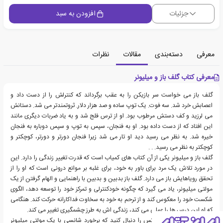
جزئیات
افزودن به سبد
معرفی
دسته‌بندی
مقالات
نظرات
معرفی کتاب گلف باز و میلیونر
گلف باز می خواست سر بازیکن را به عقب برگرداند که کنترلش را از دست داد و
اعصابش خرد شد. سه فوت. یک توپ ساده و صد هزار دلار. ثروتمندتر می شد. دستانش
می لرزید و کف دستش مرطوب بود. او از ترس فلج شد و به یاد ضربات دیگری مانند
این افتاد که از دست داده بود. او به فنجان، سپس به توپ و سپس دوباره به فنجان
خیره شد. به نظر می رسید دید او تار می شد زیرا فنجان دورتر و دورتر، کوچکتر و
کوچکتر به نظر می رسید. . .
گلف باز و میلیونر یکی از آن کتاب های کمیاب است که قدرت تغییر زندگی را دارد. این
در مورد تلاش یک مرد برای باور به خود، برای غلبه بر موانع درونی است که او را از
تحقق رویاهایش باز می دارد. گلف باز بدبین و بدبین با راهنمایی و الهام گرفتن از یک
مولتی میلیونر، یاد می گیرد که چگونه خودکنترلی و تمرکز خود را توسعه دهد، الگوی
شکست خود را معکوس کند و از ترحم به خود به سخاوت فداکارانه حرکت کند. هنگامی
که او این درس ها را عملی می کند، زندگی اش به طرز چشمگیری تغییر می کند.
یک حرفه ای گلف بد شانس را دنبال کنید که برخورد شانسی با یک مولتی میلیونر