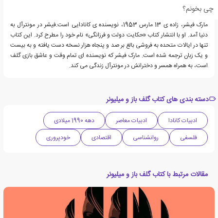
چی بخونم؟
مارک فیشر، زاده ی 13 مارس 1953، نویسنده ی کانادایی است.فیشر در مونترآل به
دنیا آمد. او با انتشار کتاب «حکایت دولت و فرزانگی» نام خود را مطرح کرد. این کتاب
تنها در ایالات متحده به فروشی بالغ بر صد و پنجاه هزار نسخه دست یافته و به بیست
و یک زبان ترجمه شده است. مارک فیشر که نویسنده ای تمام وقت و عاشق بازی گلف
است، به همراه همسر و دخترانش در مونترآل زندگی می کند.
دسته بندی های کتاب گلف باز و میلیونر
ادبیات کانادا
ادبیات معاصر
دهه 1990 میلادی
فلسفی
روانشناسی
اقتصادی
خودپروری
مقالات مرتبط با کتاب گلف باز و میلیونر