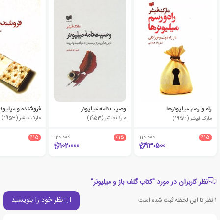
راه و رسم میلیونرها
وصیت نامه میلیونر
فروشنده و میلیونر
مارک فیشر (1953)
مارک فیشر (1953)
مارک فیشر (1953)
٪15
120،000
٪15
110،000
٪15
102،000
93،500
نظر کاربران در مورد "کتاب گلف باز و میلیونر"
نظر خود را بنویسید
1
نظر تا این لحظه ثبت شده است