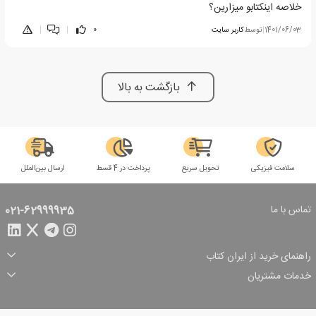
خلاصه اینکتابو میزارین؟
1401/06/03
|
توسط
کاربر سایت
0
|
|
بازگشت به بالا
سلامت فیزیکی
تحویل سریع
پرداخت در 4 قسط
ارسال بین‌الملل
تماس با ما
021-62999935
راهنمای خرید از ایران کتاب
ثبت سفارش
شیوه پرداخت
خدمات مشتریان
تخفیف‌های خرید
شرایط ارسال سفارش
درباره ما
شرایط استفاده
حریم خصوصی
پیگیری سفارش
بازگرداندن سفارش
پرسش‌های متداول