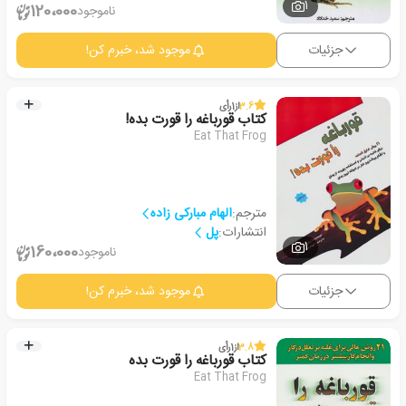
1
120،000
ناموجود
جزئیات
موجود شد، خبرم کن!
3.6
از
1
رأی
کتاب قورباغه را قورت بده!
Eat That Frog
مترجم:
الهام مبارکی زاده
انتشارات:
پل
1
160،000
ناموجود
جزئیات
موجود شد، خبرم کن!
3.8
از
1
رأی
کتاب قورباغه را قورت بده
Eat That Frog