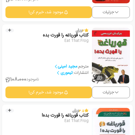
جزئیات
موجود شد، خبرم کن!
3
از
1
رأی
کتاب قورباغه را قورت بده
Eat That Frog
مترجم:
مجید امینی
انتشارات:
تیموری
1
108،000
ناموجود
جزئیات
موجود شد، خبرم کن!
3.5
از
1
رأی
کتاب قورباغه را قورت بده!
Eat That Frog