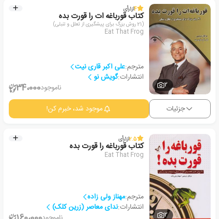
4
از
1
رأی
کتاب قورباغه ات را قورت بده
(21 روش بزرگ برای پیشگیری از تعلل و تنبلی)
Eat That Frog
مترجم:
علی اکبر قاری نیت
انتشارات:
گویش نو
2
34،000
ناموجود
جزئیات
موجود شد، خبرم کن!
2.5
از
1
رأی
کتاب قورباغه را قورت بده
Eat That Frog
مترجم:
مهناز ولی زاده
انتشارات:
ندای معاصر (زرین کلک)
2
160،000
ناموجود