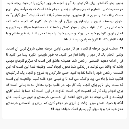
بدون زمان گذاشتن برای فکر کردن به آن و انجام هر چیز دیگری را در خود ایجاد کنید.
در تحقیقات بی شماری که روی مردان و زنانی انجام شده است که به درآمد بیش تری
دست یافته اند و سریع تر از سایرین ترفیع مقام گرفته اند، قابلیت "عمل گرایی" به
عنوان برجسته ترین و پایدارترین ویژگی آن ها در هر کاری که انجام داده اند،
خودنمایی می کند. افراد موفق و موثر کسانی هستند که مستقیما سراغ مهم ترین و
اصلی ترین کارهای خود می روند و سپس خود را موظف می کنند به طور منظم و با
اراده تلاش کنند تا کار را به پایان برسانند.
سخت ترین مرحله از انجام هر کار مهمی اولین مرحله یعنی شروع کردن آن است.
وقتی انجام یک کار مهم را واقعا آغاز می کنید، به طور طبیعی انگیزه پیدا می کنید تا
آن را ادامه دهید. قسمتی از ذهن شما همیشه عاشق این است که سرگرم کارهای مهمی
باشد که واقعا می توانند در زندگی شما تحول ایجاد کنند. وظیفه شما این است که این
قسمت از ذهن خود را دائما تغذیه کنید. حتی فکر کردن به شروع و انجام یک کار کلیدی
انگیزه شما را بالا می برد و کمک می کند تا بر تنبلی خود غلبه کنید. واقعیت این است
که مدت زمان لازم برای انجام یک کار مهم در اغلب موارد معادل مدت زمانی است که
برای انجام یک کار کم اهمیت لازم است. تفاوت در این است که شما با اتمام کاری
ارزشمند و قابل توجه به طور فوق العاده ای احساس خرسندی و غرور می کنید، حال
آنکه با صرف همان میزان وقت و انرژی در انجام کاری کم ارزش یا احساس خرسندی
نخواهید کرد و یا میزان آن بسیار اندک خواهد بود