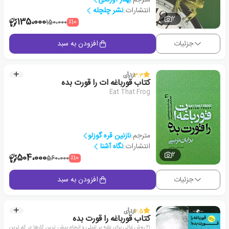
انتشارات:
نشر چلچله
2
135،000
٪10
150،000
جزئیات
افزودن به سبد
3.3
از
1
رأی
کتاب قورباغه ات را قورت بده
Eat That Frog
مترجم:
نازنین قره گوزلو
انتشارات:
نگاه آشنا
2
504،000
٪10
560،000
جزئیات
افزودن به سبد
2.5
از
1
رأی
کتاب قورباغه را قورت بده
۲۱ روش عالی برای غلبه بر تنبلی و انجام بیش ترین کارها در کم ترین