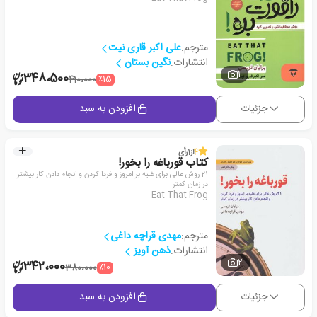
مترجم:
علی اکبر قاری نیت
انتشارات:
نگین بستان
1
348،500
٪15
410،000
جزئیات
افزودن به سبد
4
از
1
رأی
کتاب قورباغه را بخور!
21 روش عالی برای غلبه بر امروز و فردا کردن و انجام دادن کار بیشتر
در زمان کمتر
Eat That Frog
مترجم:
مهدی قراچه داغی
انتشارات:
ذهن آویز
2
342،000
٪10
380،000
جزئیات
افزودن به سبد