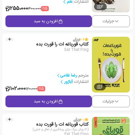
انتشارات:
علم
2
255،000
٪15
300،000
جزئیات
افزودن به سبد
3.6
از
1
رأی
کتاب قورباغه ات را قورت بده
Eat That Frog
مترجم:
رضا غلامی
انتشارات:
آباژور
1
102،000
٪15
120،000
جزئیات
افزودن به سبد
3.1
از
1
رأی
کتاب قورباغه ات را قورت بده
(21 روش بزرگ برای پیشگیری از تعلل و تنبلی)
Eat That Frog