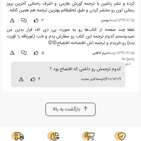
کرده و نشر راشین با ترجمه کورش طارمی و اشرف رحمانی آخرین بروز
رسانی اون رو منتشر کردن و طبق تحقیقاتم بهترین ترجمه هم همین کتابه.
1399/12/15
|
توسط
یونس
3
|
|
لطفا چند صفحه از کتاب‌ها رو به صورت پی دی اف قرار بدین من
نمیدونستم کدوم ترجمه این کتاب رو سفارش بدم و خب (غورباقه را قورت
بده) رو خریدم و ترجمه اش افتضاحه افتضاح😒🤦
1399/06/05
|
توسط
مریم کاظمی
5
|
|
پاسخ ها
کدوم ترجمش رو داشنی که افتضاح بود ؟
1400/03/19
|
توسط
کاربر سایت
4
|
بازگشت به بالا