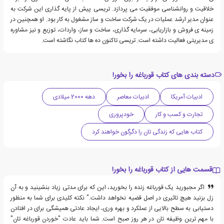
خلاقیت و روانشناسی موفقیت می پردازد. تریسی پیش از پایه گذاری این شرکت به
عنوان مدیر ارشد عملیات در یک شرکت ساخت و ساز مشغول به کار بود. او همچنین در
زمینه ی فروش و بازاریابی، سرمایه گذاری، ساخت و ساز، واردات، توزیع و نیز مشاوره
ی مدیریتی فعالیت داشته است. تریسی تاکنون ده ها کتاب نگاشته است.
دسته بندی های کتاب قورباغه را بخور!
ادبیات آمریکا
ادبیات معاصر
دهه 2000 میلادی
تجارت و کسب و کار
خودپروری
کتاب هایی که زندگی تان را دگرگون خواهند کرد
قسمت هایی از کتاب قورباغه را بخور!
اگر مجبورید یک قورباغه زنده را بخورید، این که برای مدتی زیاد بنشینید و به آن
زل بزنید هیچ تاثیری در اصل قضیه نخواهد داشت." نکته کلیدی برای شما به منظور
دستیابی به سطح بالایی از عملکرد و بهره وری، ایجاد عادتی همیشگی برای در افتادن
با مهم ترین وظیفه تان در هر روز صبح است. شما باید عادت "خوردن قورباغه تان"