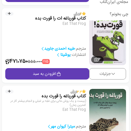
مجله‌ی ایران‌کتاب
چی بخونم؟
4
از
1
رأی
کتاب قورباغه ات را قورت بده
Eat That Frog
مترجم:
طیبه احمدی جاوید
انتشارات:
یوشیتا
2
471،750
٪15
555،000
جزئیات
افزودن به سبد
3.3
از
1
رأی
کتاب قورباغه را قورت بده
(بیست و یک روش عالی برای غلبه بر تنبلی و انجام بیشتر کار در
کمترین زمان)
Eat That Frog
مترجم:
میترا کیوان مهر