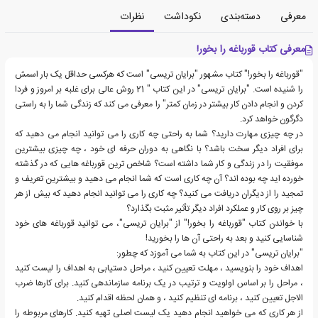
معرفی
دسته‌بندی
نکوداشت
نظرات
معرفی کتاب قورباغه را بخور!
"قورباغه را بخور!" کتاب مشهور "برایان تریسی" است که هرکسی حداقل یک بار اسمش
را شنیده است. "برایان تریسی" در این کتاب " 21 روش عالی برای غلبه بر امروز و فردا
کردن و انجام دادن کار بیشتر در زمان کمتر" را معرفی می کند که زندگی شما را به راستی
دگرگون خواهد کرد.
در چه چیزی مهارت دارید؟ شما به راحتی چه کاری را می توانید انجام می دهید که
برای افراد دیگر سخت باشد؟ با نگاهی به دوران حرفه ای خود ، چه چیزی بیشترین
موفقیت را در زندگی و کار شما داشته است؟ شاخص ترین قورباغه هایی که در گذشته
خورده اید چه بوده اند؟ آن چه کاری است که شما انجام می دهید و بیشترین تعریف و
تمجید را از دیگران دریافت می کنید؟ چه کاری را می توانید انجام دهید که بیش از هر
چیز بر روی کار و عملکرد افراد دیگر تأثیر مثبت بگذارد؟
با خواندن کتاب "قورباغه را بخور!" از "برایان تریسی"، می توانید قورباغه های خود
شناسایی کنید و بعد به راحتی آن ها را بخورید!
"برایان تریسی" در این کتاب به شما می آموزد که چطور:
اهداف خود را بنویسید ، مهلت تعیین کنید ، مراحل دستیابی به اهداف را لیست کنید
، مراحل را بر اساس اولویت و ترتیب در یک برنامه سازماندهی کنید. برای کارها ضرب
الاجل تعیین کنید ، برنامه ای تنظیم کنید ، و همان لحظه اقدام کنید.
از هر کاری که می خواهید انجام دهید یک لیست اصلی تهیه کنید. کارهای مربوطه را