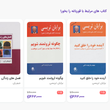
کتاب های مرتبط با قورباغه را بخور!
آینده خود را خلق کنید
چگونه ثروتمند شویم
فصل های زندگی
برایان تریسی
برایان تریسی
جیم ران
780،000
٪15
780،000
٪15
663،000
663،000