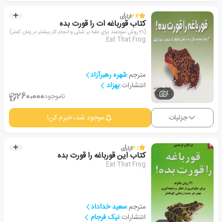
3.4
از
1
رأی
کتاب قورباغه ات را قورت بده
(21 روش سودمند برای غلبه بر تنبلی و انجام کار بیشتر در زمان کمتر)
Eat That Frog
مترجم:
شهره رهبرآزاد
انتشارات:
بهزاد
1
260،000
ناموجود
جزئیات
موجود شد، خبرم کن!
3.1
از
1
رأی
کتاب این قورباغه را قورت بده
Eat That Frog
مترجم:
سعید خداداد
انتشارات:
نیک فرجام