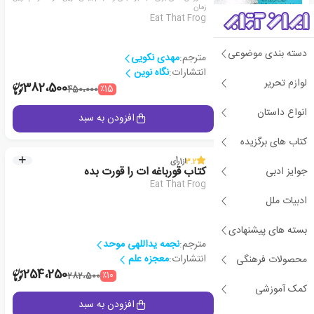
زمان
Eat That Frog
دسته بندی موضوعی
مترجم:
مهدی نکویی
انتشارات:
نگاه نوین
لوازم تحریر
2
382،500
٪15
450،000
انواع داستان
جزئیات
افزودن به سبد
کتاب های برگزیده
3.2
از
1
رأی
جوایز ادبی
کتاب قورباغه ات را قورت بده
Eat That Frog
ادبیات ملل
بسته های پیشنهادی
مترجم:
نجمه یداللهی موحد
انتشارات:
معجزه علم
محصولات فرهنگی
2
254،250
٪10
282،500
کمک آموزشی
جزئیات
افزودن به سبد