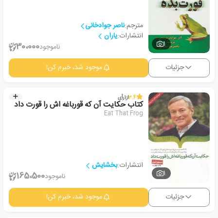
مترجم:
ناصر جوادخانی
انتشارات:
یاران
1
30،000
ناموجود
جزئیات
موجود شد، خبرم کن!
3.4
از
1
رأی
کتاب حکایت آن که قورباغه اش را قورت داد
Eat That Frog
انتشارات:
بخشایش
1
165،500
ناموجود
جزئیات
موجود شد، خبرم کن!