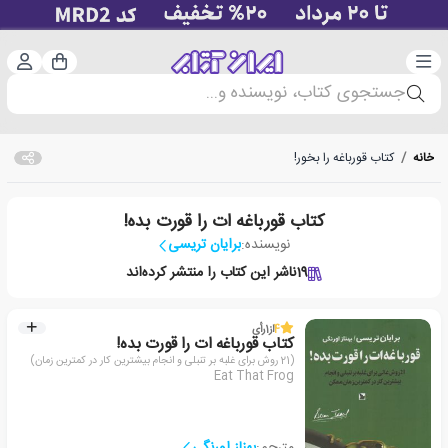
دسته‌بندی
ورود 
سبد خرید
جستجوی کتاب، نویسنده و...
خانه
/
کتاب قورباغه را بخور!
کتاب قورباغه ات را قورت بده!
نویسنده:
برایان تریسی
19
ناشر این کتاب را منتشر کرده‌اند
4
از
1
رأی
کتاب قورباغه ات را قورت بده!
(21 روش برای غلبه بر تنبلی و انجام بیشترین کار در کمترین زمان)
Eat That Frog
مترجم:
بهناز اورنگی