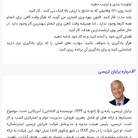
اولویت بندی و ترتیب دهید.
ابتدا روی 20٪ وظایفی که به نتایج با ارزش بالا کمک می کنند ، کار کنید.
بلند مدت فکر کنید. قانون بهره وری اجباری می گوید که هرگز وقت کافی برای انجام
همه کارها وجود ندارد ، اما همیشه وقت کافی برای انجام مهمترین کار وجود دارد. در
حال حاضر روی ارزشمندترین هدف، کار کنید.
فضای کاری خود را آماده کنید و به کار خود ادامه دهید.
هرگز یادگیری را متوقف نکنید. مهارت های اصلی را که برای یادگیری نیاز دارید
شناسایی کنید و برای یادگیری آن برنامه ریزی کنید.
درباره برایان تریسی
برایان تریسی، زاده ی 5 ژانویه ی 1944، نویسنده ی کانادایی/ آمریکایی است. موضوع
سمینارها و ارائه های او شامل رهبری، فروش، مدیریت موثر و استراتژی کسب و کار
است. تریسی، رئیس هیئت مدیره و مدیرعامل شرکت «برایان تریسی اینترنشنال»
است. او این شرکت را در سال 1984 در شهر ونکوور کانادا بنیان نهاد. این شرکت به ارائه
ی خدمات مشاوره ای در زمینه رهبری، فروش، اعتماد به نفس، هدف گذاری، راهبرد،