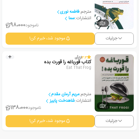
مترجم:
فاطمه نوری
انتشارات:
سما
1
98،000
ناموجود
جزئیات
موجود شد، خبرم کن!
3.3
از
1
رأی
کتاب قورباغه را قورت بده
Eat That Frog
مترجم:
مریم آرمان مقدم
انتشارات:
شاهدخت پاییز
2
138،000
ناموجود
جزئیات
موجود شد، خبرم کن!