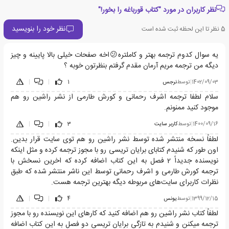
نظر کاربران در مورد "کتاب قورباغه را بخور!"
نظر خود را بنویسید
5
نظر تا این لحظه ثبت شده است
یه سوال کدوم ترجمه بهتر و کاملتره😕اخه صفحات خیلی بالا پایینه و چیز
دیگه من ترجمه مریم آرمان مقدم گرفتم بنظرتون خوبه ؟
1402/09/03
|
توسط
نرجس
1
|
|
سلام لطفا ترجمه اشرف رحمانی و کورش طارمی از نشر راشین رو هم
موجود کنید ممنونم.
1400/09/16
|
توسط
کاربر سایت
3
|
|
لطفاً نسخه منتشر شده توسط نشر راشین رو هم توی سایت قرار بدین.
اون طور که شنیدم کتابای برایان تریسی رو با مجوز ترجمه کرده و مثل اینکه
نویسنده جدیداً 2 فصل به این کتاب اضافه کرده که اخرین نسخش با
ترجمه کورش طارمی و اشرف رحمانی توسط این ناشر منتشر شده که طبق
نظرات کاربرای سایت‌های مربوطه دیگه بهترین ترجمه هست.
1399/12/15
|
توسط
یونس
4
|
|
لطفاً کتاب نشر راشین رو هم اضافه کنید که کار‌های این نویسنده رو با مجوز
ترجمه میکنن و شنیدم به تازگی برایان تریسی دو فصل به این کتاب اضافه