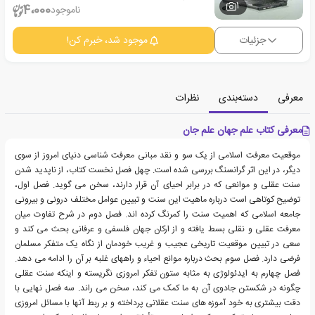
1
4،000
ناموجود
جزئیات
موجود شد، خبرم کن!
معرفی
دسته‌بندی
نظرات
معرفی کتاب علم جهان علم جان
موقعیت معرفت اسلامی از یک سو و نقد مبانی معرفت شناسی دنیای امروز از سوی
دیگر، در این اثر گرانسنگ بررسی شده است. چهل فصل نخست کتاب، از ناپدید شدن
سنت عقلی و موانعی که در برابر احیای آن قرار دارند، سخن می گوید. فصل اول،
توضیح کوتاهی است درباره ماهیت این سنت و تبیین عوامل مختلف درونی و بیرونی
جامعه اسلامی که اهمیت سنت را کمرنگ کرده اند. فصل دوم در شرح تفاوت میان
معرفت عقلی و نقلی بسط یافته و از ارکان جهان فلسفی و عرفانی بحث می کند و
سعی در تبیین موقعیت تاریخی عجیب و غریب خودمان از نگاه یک متفکر مسلمان
فرضی دارد. فصل سوم بحث درباره موانع احیاء و راههای غلبه بر آن را ادامه می دهد.
فصل چهارم به ایدئولوژی به مثابه ستون تفکر امروزی نگریسته و اینکه سنت عقلی
چگونه در شکستن جادوی آن به ما کمک می کند، سخن می راند. سه فصل نهایی با
دقت بیشتری به خود آموزه های سنت عقلانی پرداخته و بر ربط آنها با مسائل امروزی