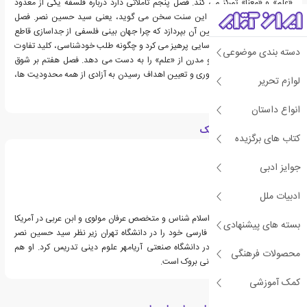
«علم» و «معنا» تمرکز می کند. فصل پنجم تأملاتی دارد درباره فلسفه یکی از معدود
افرادی که امروزه به سود این سنت سخن می گوید، یعنی سید حسین نصر. فصل
ششم تلاش دارد تا به تبیین آن بپردازد که چرا جهان بینی فلسفی از جداسازی قاطع
فاعل شناسا و موضوع شناسایی پرهیز می کرد و چگونه طلب خودشناسی، کلید تفاوت
دسته بندی موضوعی
عمیق میان فهم اسلامی و مدرن از «علم» را به دست می دهد. فصل هفتم بر شوق
متفکران به گذر از خودمحوری و تعیین اهداف رسیدن به آزادی از همه محدودیت ها،
لوازم تحریر
تمرکز دارد.
انواع داستان
درباره ویلیام سی چیتیک
کتاب های برگزیده
جوایز ادبی
ادبیات ملل
ویلیام چیتیک فیلسوف، اسلام شناس و متخصص عرفان مولوی و ابن عربی در آمریکا
بسته های پیشنهادی
است. وی دکترای ادبیات فارسی خود را در دانشگاه تهران زیر نظر سید حسین نصر
دریافت نموده، و سپس در دانشگاه صنعتی آریامهر علوم دینی تدریس کرد. او هم
محصولات فرهنگی
اکنون استاد دانشگاه استونی بروک است.
کمک آموزشی