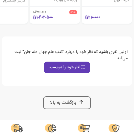
دیپاک چوپرا
ویلیام سی چیتیک
مارتین لیندستروم
1،650،000
٪15
1،402،500
210،000
اولین نفری باشید که نظر خود را درباره "کتاب علم جهان علم جان" ثبت
می‌کند
نظر خود را بنویسید
بازگشت به بالا