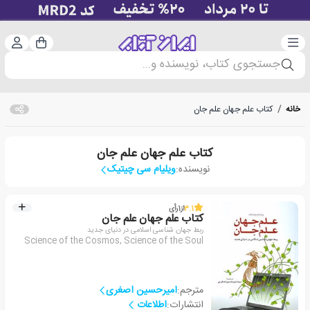
دسته‌بندی
ورود 
سبد خرید
جستجوی کتاب، نویسنده و...
خانه
/
کتاب علم جهان علم جان
کتاب علم جهان علم جان
نویسنده:
ویلیام سی چیتیک
3.1
از
1
رأی
کتاب علم جهان علم جان
ربط جهان شناسی اسلامی در دنیای جدید
Science of the Cosmos, Science of the Soul
مترجم:
امیرحسین اصغری
انتشارات:
اطلاعات