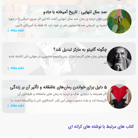
صد سال تنهایی : تاریخ آمیخته با جادو
می توان درباره ی رمان صد سال تنهایی گفت که این اثر چیزی حیاتی را در مورد
تجربه ی تاریخی صدها میلیون نفر در خود دارد که فقط به آمریکای لاتین
ادامه مقاله
خلاصه نمی شود
چگونه گابیتو به مارکز تبدیل شد؟
بذرهای رمان های گارسیا مارکز، پدرِ رئالیسم جادویی، در جوانی اش کاشته شده
اند.
ادامه مقاله
5 دلیل برای خواندن رمان‌های عاشقانه‌‌ و تأثیر آن بر زندگی
اگر همیشه با دیده ی شک و تردید به رمان های عاشقانه و طرفداران آن
نگریسته اید و علت محبوب بودن این ژانر، کنجکاوی تان را برانگیخته است، با
ادامه مقاله
این مقاله همراه شوید
کتاب های مرتبط با نوشته های کرانه ای