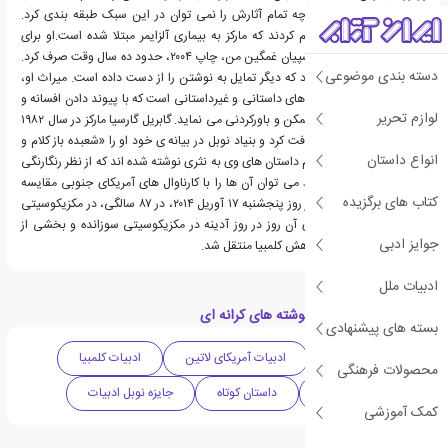
رئالیسم جادویی بود، اگرچه تمام آثارش را نمی توان در این سبک طبقه بندی کرد.
پزشکان در سال ۲۰۱۲ اعلام کردند که مارکز به بیماری آلزایمر مبتلا شده است.او برای
نوشتن کتاب خاطرات روسپیان غمگین من، چاپ ۲۰۰۴، حدود ده سال وقت صرف کرد.
دسته بندی موضوعی
در ژانویه ی ۲۰۰۶ اعلام کرد که دیگر تمایل به نوشتن را از دست داده است. میراث او،
مجموعه ی بزرگی از کتاب های داستانی و غیرداستانی است که با پیوند دادن افسانه و
لوازم تحریر
تاریخ در آن، همه چیز را ممکن و باورکردنی می نماید. گابریل گارسیا مارکز در سال ۱۹۸۲
جایزه ی ادبی نوبل را دریافت کرد و بنیاد نوبل در بیانه ی خود او را «شعبده باز کلام و
انواع داستان
بصیرت» توصیف کرد. تمام داستان های وی به نثری نوشته شده اند که از نظر رنگارنگی
و جاذبه ی غریبشان، فقط می توان آن ها را با کارناوال های آمریکای جنوبی مقایسه
کتاب های برگزیده
کرد.گابریل گارسیا مارکز، در روز پنجشنبه ۱۷ آوریل ۲۰۱۴، در ۸۷ سالگی، در مکزیکوسیتی
درگذشت. جسد وی فردای آن روز در روز آدینه در مکزیکوسیتی سوزانده و بخشی از
جوایز ادبی
خاکستر جسد وی به زادگاهش کلمبیا منتقل شد.
ادبیات ملل
دسته بندی های کتاب نوشته های کرانه ای
بسته های پیشنهادی
ادبیات آرژانتین
ادبیات آمریکای لاتین
ادبیات کلمبیا
محصولات فرهنگی
دهه 1980 میلادی
داستان کوتاه
جایزه نوبل ادبیات
کمک آموزشی