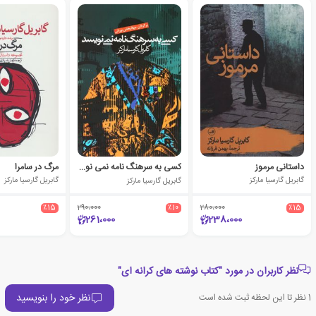
داستانی مرموز
کسی به سرهنگ نامه نمی نویسد
مرگ در سامرا
گابریل گارسیا مارکز
گابریل گارسیا مارکز
گابریل گارسیا مارکز
٪15
290،000
٪10
280،000
٪15
261،000
238،000
نظر کاربران در مورد "کتاب نوشته های کرانه ای"
نظر خود را بنویسید
1
نظر تا این لحظه ثبت شده است