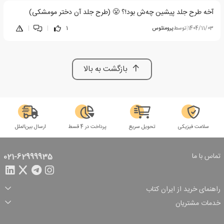
آخه طرح جلد پیشین چه‌ش بود!؟ 😤 (طرح جلد آن دختر مومشکی)
1404/11/03
|
توسط
پرومتئوس
1
|
|
بازگشت به بالا
سلامت فیزیکی
تحویل سریع
پرداخت در 4 قسط
ارسال بین‌الملل
تماس با ما
021-62999935
راهنمای خرید از ایران کتاب
ثبت سفارش
شیوه پرداخت
خدمات مشتریان
تخفیف‌های خرید
شرایط ارسال سفارش
درباره ما
شرایط استفاده
حریم خصوصی
پیگیری سفارش
بازگرداندن سفارش
پرسش‌های متداول