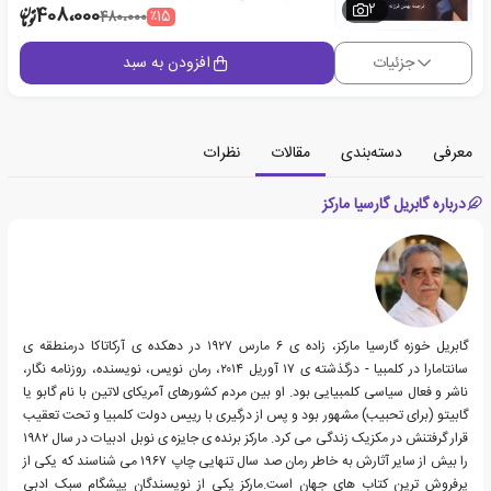
2
408،000
٪15
480،000
جزئیات
افزودن به سبد
معرفی
دسته‌بندی
مقالات
نظرات
درباره گابریل گارسیا مارکز
گابریل خوزه گارسیا مارکز، زاده ی ۶ مارس ۱۹۲۷ در دهکده ی آرکاتاکا درمنطقه ی
سانتامارا در کلمبیا - درگذشته ی ۱۷ آوریل ۲۰۱۴، رمان نویس، نویسنده، روزنامه نگار،
ناشر و فعال سیاسی کلمبیایی بود. او بین مردم کشورهای آمریکای لاتین با نام گابو یا
گابیتو (برای تحبیب) مشهور بود و پس از درگیری با رییس دولت کلمبیا و تحت تعقیب
قرار گرفتنش در مکزیک زندگی می کرد. مارکز برنده ی جایزه ی نوبل ادبیات در سال ۱۹۸۲
را بیش از سایر آثارش به خاطر رمان صد سال تنهایی چاپ ۱۹۶۷ می شناسند که یکی از
پرفروش ترین کتاب های جهان است.مارکز یکی از نویسندگان پیشگام سبک ادبی