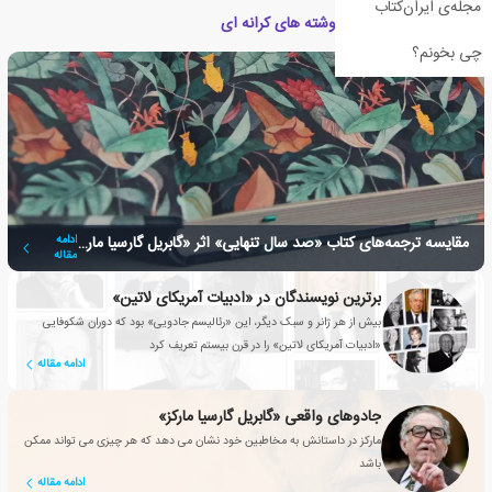
مجله‌ی ایران‌کتاب
مقالات مرتبط با کتاب نوشته های کرانه ای
چی بخونم؟
مقایسه ترجمه‌های کتاب «صد سال تنهایی» اثر «گابریل گارسیا مارکز»
ادامه
مقاله
برترین نویسندگان در «ادبیات آمریکای لاتین»
بیش از هر ژانر و سبک دیگر، این «رئالیسم جادویی» بود که دوران شکوفایی
«ادبیات آمریکای لاتین» را در قرن بیستم تعریف کرد
ادامه مقاله
جادوهای واقعی «گابریل گارسیا مارکز»
مارکز در داستانش به مخاطبین خود نشان می دهد که هر چیزی می تواند ممکن
باشد
ادامه مقاله