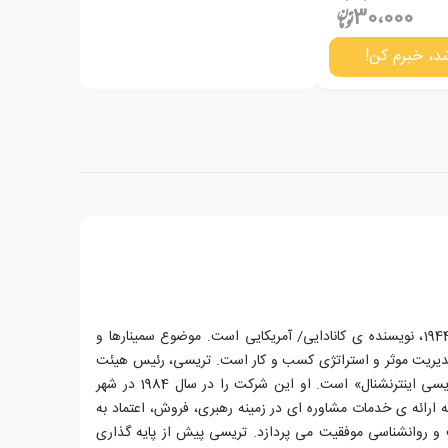
30،000
د، خبرم کن!
برایان تریسی، زاده ی 5 ژانویه ی 1944، نویسنده ی کانادایی/ آمریکایی است. موضوع سمینارها و
مدیریت موثر و استراتژی کسب و کار است. تریسی، رئیس هیئت
مدیره و مدیرعامل شرکت «برایان تریسی اینترنشنال» است. او این شرکت را در سال 1984 در شهر
 به ارائه ی خدمات مشاوره ای در زمینه رهبری، فروش، اعتماد به
و روانشناسی موفقیت می پردازد. تریسی پیش از پایه گذاری