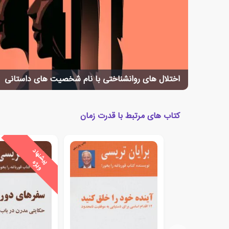
اختلال های روانشناختی با نام شخصیت های داستانی
کتاب های مرتبط با قدرت زمان
ی
ش
ن
ه
ا
د
و
ی
ژ
پ
ه