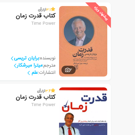
پیشنهاد ویژه
3.1
از
1
رأی
کتاب قدرت زمان
Time Power
نویسنده:
برایان تریسی
مترجم:
میترا میرشکار
2
انتشارات:
علم
3.4
از
1
رأی
کتاب قدرت زمان
Time Power