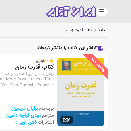
دسته‌بندی
خانه
/
کتاب قدرت زمان
3
ناشر این کتاب را منتشر کرده‌اند
پیشنهاد ویژه
3.2
از
1
رأی
کتاب قدرت زمان
روشی مطمئن برای آنکه در زمان کمتر ک
ing More Done in Less Time
 You Ever Thought Possible
نویسنده:
برایان تریسی
مترجم:
مهدی قراچه داغی
2
انتشارات:
ذهن آویز