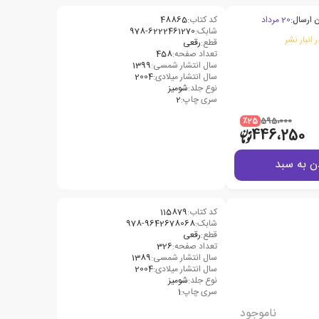
 ارسال:
20 مرداد
کد کتاب:
48865
شابک:
978-6222461270
 انبار نشر
قطع:
رقعی
تعداد صفحه:
458
سال انتشار شمسی:
1399
سال انتشار میلادی:
2004
نوع جلد:
شومیز
سری چاپ:
2
٪25
595،000
446،250
ن به سبد
کد کتاب:
115879
شابک:
قطع:
رقعی
تعداد صفحه:
326
سال انتشار شمسی:
1389
سال انتشار میلادی:
2004
نوع جلد:
شومیز
سری چاپ:
1
ناموجود