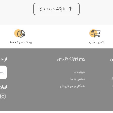
بازگشت به بالا
تحویل سریع
پرداخت در 4 قسط
ن
از ج
021-62999935
درباره ما
ل
تماس با ما
همکاری در فروش
ایران