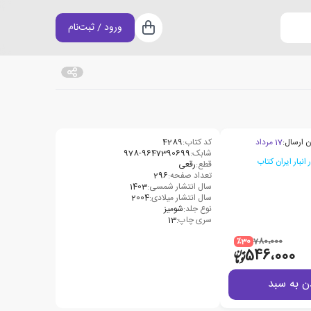
ورود / ثبت‌نام
سبد خرید
ن ارسال:
17 مرداد
کد کتاب:
4289
شابک:
978-9647390699
قطع:
رقعی
تعداد صفحه:
296
سال انتشار شمسی:
1403
سال انتشار میلادی:
2004
نوع جلد:
شومیز
سری چاپ:
13
٪30
780،000
546،000
ن به سبد