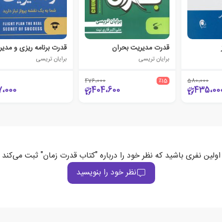
قدرت مدیریت بحران
قدرت برنامه ریزی و مدی
برایان تریسی
برایان تریسی
476،000
٪15
580،000
7،000
404،600
435،00
اولین نفری باشید که نظر خود را درباره "کتاب قدرت زمان" ثبت می‌کند
نظر خود را بنویسید