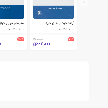
آینده خود را خلق کنید
سفرهای دور و دراز
برایان تریسی
برایان تریسی
٪25
780،000
٪15
0
663،000