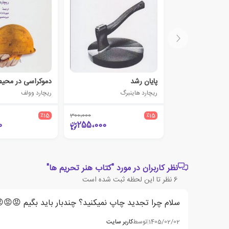
پایان رشد
دموکراسی در محیط
ریچارد هاینبرگ
ریچارد وولف
٪15
300،000
٪15
0
255،000
نظر کاربران در مورد "کتاب هنر تحریم ها"
6
نظر تا این لحظه ثبت شده است
سلام چرا تجدید چاپ نمیکنید؟ چندبار باید بگیم 😡😡
1405/02/02
|
توسط
کاربر سایت