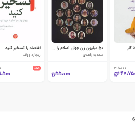
 کار
50 میلیون زن جهان اسلام را تغییر می دهند
اقتصاد را تسخیر کنید
سعدیه زاهدی
ریچارد وولف
0
٪15
315،000
9،500
55،000
267،75