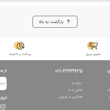
بازگشت به بالا
تحویل سریع
پرداخت در 4 قسط
ن
از ج
021-62999935
درباره ما
ل
تماس با ما
همکاری در فروش
ایران