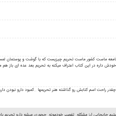
امعه ماست کشور ماست تحریم چیزیست که با گوشت و پوستمان لمسش
خودش داره در این کتاب اعتراف میکنه به تحریم بعد عده ای باز هم 
ر راحت اسم کتابش رو گذاشته هنر تحریمها ..کمبود دارو نبودن دارو ب
یم جابجایی ارز مشکله. تفصیر خودمونه. چجوری میشه دارو تحریم با