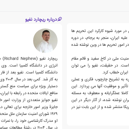
درباره ریچارد نفیو
در مورد شیوه کارکرد این تحریم ها
یه ایران، منجر به برجام، در دوره
در امور تحریم ها در وین نوشته شده
منیت ملی در کاخ سفید و قائم مقام
ریچا
است. در حقیقت، نفیو را می توان
انرژی در دانشگاه کلمبیا است. وی
ایران خطاب کرد.
دان» به تشریح چارچوب فکری و عملی
به کار
ثیر و موفقیت آنها می پردازد. این
دستیار ویژه برای سیاست منع گست
کاملا عملگرایانه و معطوف به مسئله
منافع ایالات متحده در رابطه با ایرا
 نوشته شده، از آثار دیگر در این
نفیو جوایز متعددی از وزارت امور خ
، در آستانه سال ۱۳۹۷ شمسی در آمریکا منتشر شده و از این بابت نیز در
۱۹۲۹ شورای امنیت سازمان ملل متحد.
در سال ۲۰۰۴ در رشتهٔ مطا