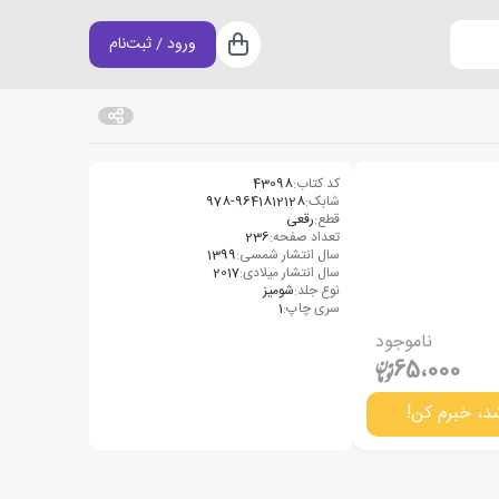
ورود / ثبت‌نام
سبد خرید
کد کتاب:
43098
شابک:
978-9641812128
قطع:
رقعی
تعداد صفحه:
236
سال انتشار شمسی:
1399
سال انتشار میلادی:
2017
نوع جلد:
شومیز
سری چاپ:
1
ناموجود
65،000
د، خبرم کن!