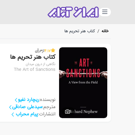
دسته‌بندی
خانه
/
کتاب هنر تحریم ها
4.17
از
3
رأی
کتاب هنر تحریم ها
نگاهی از درون میدان
The Art of Sanctions
نویسنده:
ریچارد نفیو
مترجم:
سیدعلی صادقی
1
انتشارات:
پیام محراب